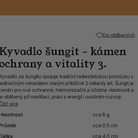
Keramické RAKU
Vonné tyčinky z
Kouřící panáčci na
Příslušenství k
Do oblíbených
é
nice
die
TIK
Svazky
Řecké chrámové
Tuhé mýdlo ALEPPO
Svíce
kadidelnice
Japonska
františky
tibetským mísám
Kyvadlo šungit – kámen
Orientální kovové
ochrany a vitality 3.
lucerny
Kyvadlo ze šungitu spojuje tradiční radiestetickou pomůcku s
jedinečným minerálem starým přibližně 2 miliardy let. Šungit je
ceněn pro své ochranné, harmonizační a očistné vlastnosti a
je oblíbený při meditaci, práci s energií i osobním rozvoji.
Číst více
Hmotnost
cca 8 g
Průměr
cca 0.5 cm
Délka
cca 4.0 cm