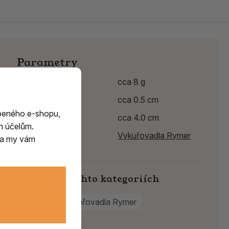
Parametry
Hmotnost
cca 8 g
Průměr
cca 0.5 cm
beného e-shopu,
Délka
cca 4.0 cm
m účelům.
Výrobce:
Vykuřovadla Rymer
m a my vám
Najdete v těchto kategoriích
Kyvadla
Vykuřovadla Rymer