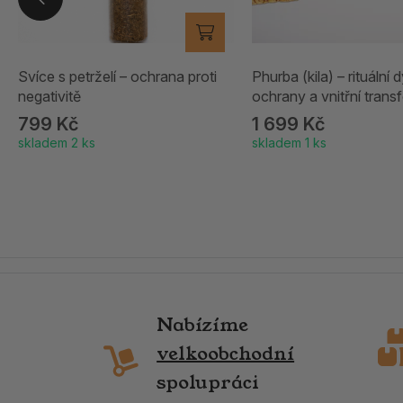
Svíce s petrželí – ochrana proti
Phurba (kila) – rituální 
negativitě
ochrany a vnitřní tran
799 Kč
1 699 Kč
skladem 2 ks
skladem 1 ks
Nabízíme
velkoobchodní
spolupráci