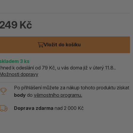
ALOE PRAVÁ (Aloe vera)
119 Kč
249 Kč
skladem > 5 ks
Vložit do košíku
skladem
3
ks
Ihned k odeslání od 79 Kč, u vás doma již v úterý 11.8..
Možnosti dopravy
Po přihlášení můžete za nákup tohoto produktu získat
body
do
věrnostního programu.
Doprava zdarma
nad 2 000 Kč