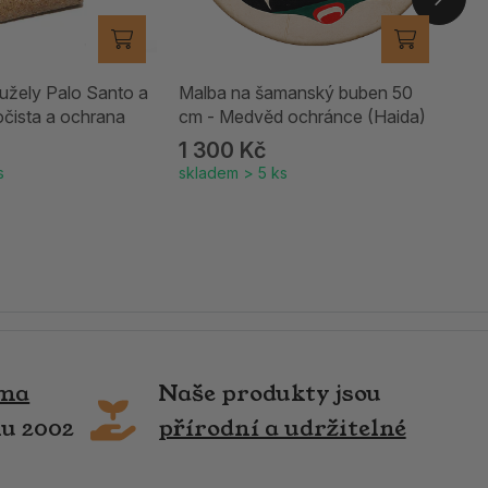
užely Palo Santo a
Malba na šamanský buben 50
 očista a ochrana
cm - Medvěd ochránce (Haida)
1 300 Kč
s
skladem > 5 ks
rma
Naše produkty jsou
ku 2002
přírodní a udržitelné