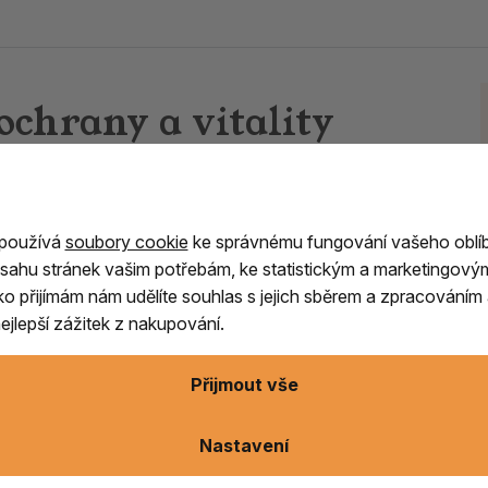
ochrany a vitality
ií
 používá
soubory cookie
ke správnému fungování vašeho oblí
u určenou pro práci s intuicí, energií a
sahu stránek vašim potřebám, ke statistickým a marketingový
aci, harmonizačních technikách i při hledání
ítko přijímám nám udělíte souhlas s jejich sběrem a zpracování
Díky svému elegantnímu černému vzhledu a
jlepší zážitek z nakupování.
můcky.
Přijmout vše
e v oblasti ruské Karélie poblíž Oněžského
rdy let, což z něj činí jeden z nejstarších
nečné vlastnosti si získal oblibu mezi sběrateli
Nastavení