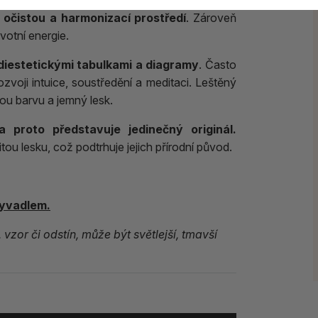
 očistou a harmonizací prostředí
. Zároveň
votní energie.
diestetickými tabulkami a diagramy
. Často
rozvoji intuice, soustředění a meditaci. Leštěný
ou barvu a jemný lesk.
a proto představuje jedinečný originál.
tou lesku, což podtrhuje jejich přírodní původ.
kyvadlem.
vzor či odstín, může být světlejší, tmavší