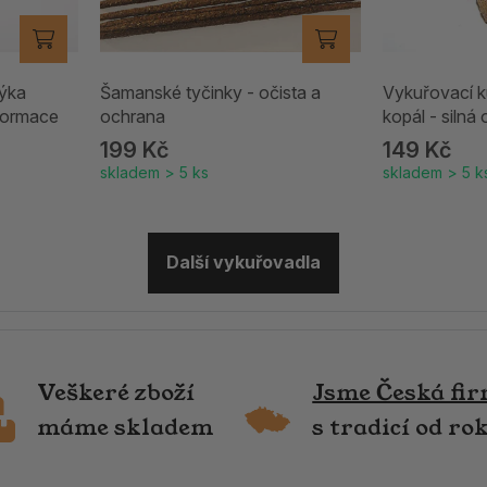
dýka
Šamanské tyčinky - očista a
Vykuřovací k
sformace
ochrana
kopál - silná
199 Kč
149 Kč
skladem > 5 ks
skladem > 5 k
Další vykuřovadla
Veškeré zboží
Jsme Česká fi
máme skladem
s tradicí od ro