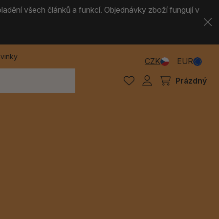
ladění všech článků a funkcí. Objednávky zboží fungují v
vinky
CZK
EUR
Prázdný