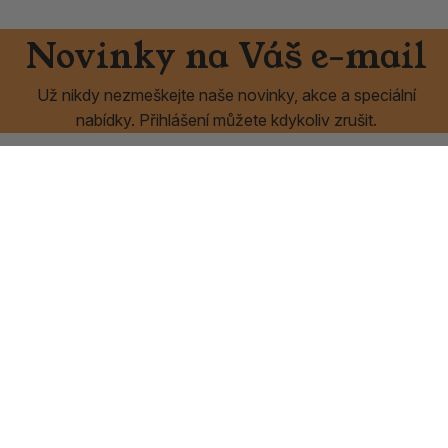
Novinky na Váš e-mail
Už nikdy nezmeškejte naše novinky, akce a speciální
nabídky. Přihlášení můžete kdykoliv zrušit.
Odeslat
Vše o nákupu
Vykuřovadla Rymer
Doprava a platba
Vykuřovadla Rymer
Obchodní podmínky
O nás
Výměny a vrácení
Velkoobchod
Věrnostní program
Kontakt