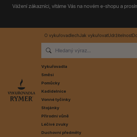
Vážení zákazníci, vítáme Vás na novém e-shopu a prosíme
O vykuřovadlech
Jak vykuřovat
Udržitelnost
Do
Vykuřovadla
Směsi
Pomůcky
Kadidelnice
Vonné tyčinky
Stojánky
Přírodní vůně
Léčivé zvuky
Duchovní předměty