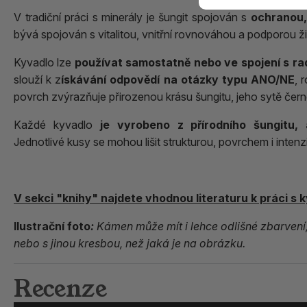
V tradiční práci s minerály je šungit spojován s
ochranou,
bývá spojován s vitalitou, vnitřní rovnováhou a podporou ži
Kyvadlo lze
používat samostatně nebo ve spojení s ra
slouží k z
ískávání odpovědí na otázky typu
ANO/NE
, 
povrch zvýrazňuje přirozenou krásu šungitu, jeho sytě čern
Každé kyvadlo
je vyrobeno z přírodního šungitu, 
Jednotlivé kusy se mohou lišit strukturou, povrchem i intenzi
V sekci "knihy" najdete vhodnou literaturu k práci s 
Ilustrační foto
:
Kámen může mít i lehce odlišné zbarvení, 
nebo s jinou kresbou, než jaká je na obrázku.
Recenze