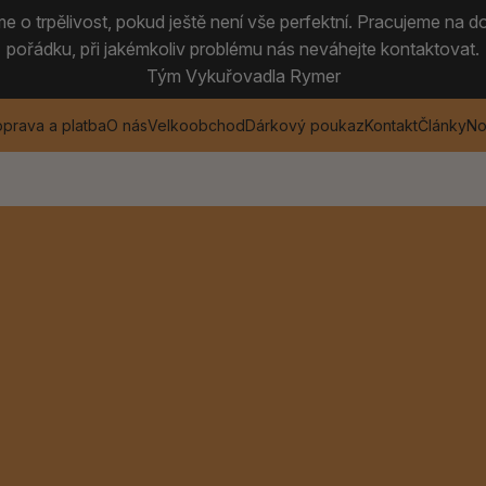
 o trpělivost, pokud ještě není vše perfektní. Pracujeme na do
pořádku, při jakémkoliv problému nás neváhejte kontaktovat.
Tým Vykuřovadla Rymer
prava a platba
O nás
Velkoobchod
Dárkový poukaz
Kontakt
Články
No