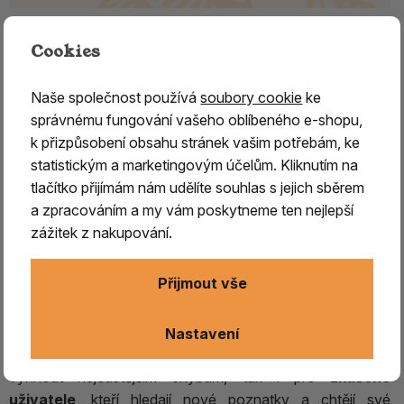
Jak správně pracovat s kyvadlem
Cookies
Jak správně pracovat s kyvadlem – kniha Wernera
Naše společnost používá
soubory cookie
ke
Giessinga
správnému fungování vašeho oblíbeného e-shopu,
k přizpůsobení obsahu stránek vašim potřebám, ke
Werner Giessing
je zkušený
praktik a lektor práce s
statistickým a marketingovým účelům. Kliknutím na
kyvadlem,
který ve své knize
Jak správně pracovat s
tlačítko přijímám nám udělíte souhlas s jejich sběrem
kyvadlem
předává dlouholeté zkušenosti
s touto
a zpracováním a my vám poskytneme ten nejlepší
tradiční metodou.
zážitek z nakupování.
Kniha čtenáře
provede všemi důležitými základy
– od
výběru vhodného kyvadla podle materiálu, tvaru a
Přijmout vše
velikosti
, přes
správné držení kyvadla
až po
techniku
pokládání otázek a interpretaci odpovědí
.
Nastavení
Publikace je vhodná jak pro
začátečníky
, kteří se chtějí
vyhnout nejčastějším chybám, tak i pro
zkušené
uživatele
, kteří hledají nové poznatky a chtějí své