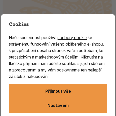
Cookies
Naše společnost používá
soubory cookie
ke
KYANIT zelený, surový /4
správnému fungování vašeho oblíbeného e-shopu,
k přizpůsobení obsahu stránek vašim potřebám, ke
Kyanit je
výborný meditační kámen
. Vysílá a zesiluje
statistickým a marketingovým účelům. Kliknutím na
energie vysokých a čistých frekvencí, čímž podporuje
tlačítko přijímám nám udělíte souhlas s jejich sběrem
naše duševní a duchovní schopnosti. Dokáže
a zpracováním a my vám poskytneme ten nejlepší
zprostředkovat
kontakt s vyššími bytostmi – anděly
i
zážitek z nakupování.
duchovními průvodci. Kyanit harmonizuje čakry, čistí
meridiány a obnovuje tok životní energie čchi.
Přijmout vše
Vede k pravdomluvnosti,
odbourává strach, bloky, iluze
a stres
, vytváří prostor pro pochopení příčin a důsledků,
Nastavení
osvětluje nám naše karmické záležitosti. Na fyzické rovině
snižuje horečku, svalové křeče, tiší bolest, harmonizuje jing