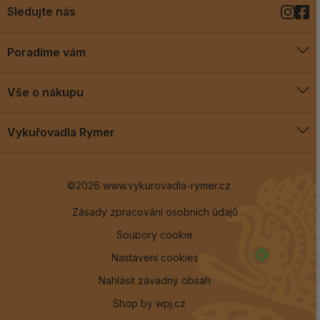
Sledujte nás
Poradíme vám
O vykuřovadlech
Vše o nákupu
Jak vykuřovat
Doprava a platba
Blog
Vykuřovadla Rymer
Obchodní podmínky
Vykuřovadla Rymer
Výměny a vrácení
©2026 www.vykurovadla-rymer.cz
O nás
Věrnostní program
Velkoobchod
Zásady zpracování osobních údajů
Soubory cookie
Kontakt
Nastavení cookies
Nahlásit závadný obsah
Shop by
wpj.cz