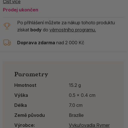
Číst více
Prodej ukončen
Po přihlášení můžete za nákup tohoto produktu
získat
body
do
věrnostního programu.
Doprava zdarma
nad 2 000 Kč
Parametry
Hmotnost
15.2 g
Výška
0.5 x 0.4 cm
Délka
7.0 cm
Země původu
Brazílie
Výrobce:
Vykuřovadla Rymer