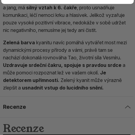
a jang, má
silný vztah k 6. čakře
, proto usnadňuje
komunikaci, léčí nemoci krku a hlasivek. Jelikož vyzařuje
pouze vysoké pozitivní vibrace, nedokáže v sobě udržet
nic negativního, nemusíme jej tedy ani čistit.
Zelená barva
kyanitu navíc pomáhá vytvářet most mezi
dynamickými procesy přírody a vámi, právě tam se
nachází dokonalá rovnováha Tao, životní síla Vesmíru.
Uzdravuje srdeční čakru, spojuje s pravdou srdce
a
může pomoci rozpoznat lež ve vašem okolí.
Je
detektorem upřímnosti.
Zelený kyanit může výrazně
zlepšit a
usnadnit vstup do lucidního snění.
Recenze
Recenze