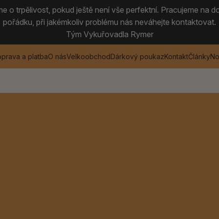
 o trpělivost, pokud ještě není vše perfektní. Pracujeme na do
pořádku, při jakémkoliv problému nás neváhejte kontaktovat.
Tým Vykuřovadla Rymer
prava a platba
O nás
Velkoobchod
Dárkový poukaz
Kontakt
Články
No