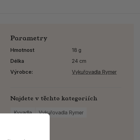
Parametry
Hmotnost
18 g
Délka
24 cm
Výrobce:
Vykuřovadla Rymer
Najdete v těchto kategoriích
Kyvadla
Vykuřovadla Rymer