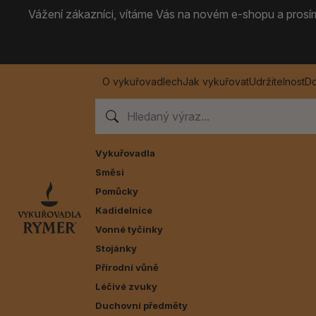
Vážení zákazníci, vítáme Vás na novém e-shopu a prosíme
O vykuřovadlech
Jak vykuřovat
Udržitelnost
Do
Vykuřovadla
Směsi
Pomůcky
Kadidelnice
Vonné tyčinky
Stojánky
Přírodní vůně
Léčivé zvuky
Duchovní předměty