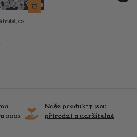
 hrubá, do
s
rma
Naše produkty jsou
ku 2002
přírodní a udržitelné