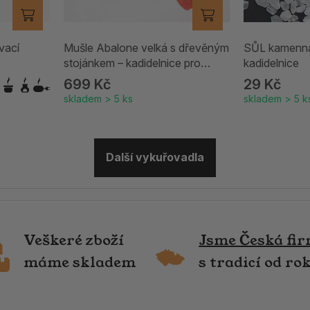
vací
Mušle Abalone velká s dřevěným
SŮL kamenná
stojánkem – kadidelnice pro
kadidelnice
vykuřování
699 Kč
29 Kč
skladem > 5 ks
skladem > 5 k
Další vykuřovadla
Veškeré zboží
Jsme Česká fi
máme skladem
s tradicí od ro