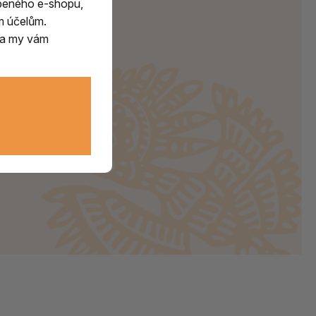
beného e-shopu,
m účelům.
m a my vám