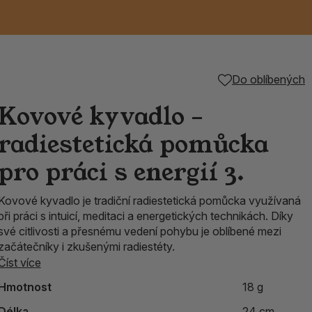
Keramické RAKU
Vonné tyčinky z
Kouřící panáčci na
Příslušenství k
Do oblíbených
é
nice
die
TIK
Svazky
Řecké chrámové
Tuhé mýdlo ALEPPO
Svíce
kadidelnice
Japonska
františky
tibetským mísám
Kovové kyvadlo –
Orientální kovové
radiestetická pomůcka
lucerny
pro práci s energií 3.
Kovové kyvadlo je tradiční radiestetická pomůcka využívaná
při práci s intuicí, meditaci a energetických technikách. Díky
své citlivosti a přesnému vedení pohybu je oblíbené mezi
začátečníky i zkušenými radiestéty.
Číst více
Hmotnost
18 g
Délka
24 cm