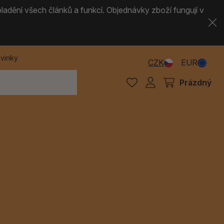
ladění všech článků a funkcí. Objednávky zboží fungují v
vinky
CZK
EUR
Prázdný