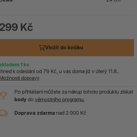
ALOE PRAVÁ (Aloe vera)
119 Kč
299 Kč
skladem > 5 ks
Vložit do košíku
skladem
1
ks
Ihned k odeslání od 79 Kč, u vás doma již v úterý 11.8..
Možnosti dopravy
Po přihlášení můžete za nákup tohoto produktu získat
body
do
věrnostního programu.
Doprava zdarma
nad 2 000 Kč