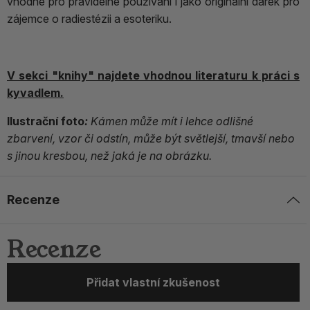
vhodné pro pravidelné používání i jako originální dárek pro
zájemce o radiestézii a esoteriku.
V sekci "knihy" najdete vhodnou literaturu k práci s
kyvadlem.
Ilustrační foto
:
Kámen může mít i lehce odlišné
zbarvení, vzor či odstín, může být světlejší, tmavší nebo
s jinou kresbou, než jaká je na obrázku.
Recenze
Recenze
Přidat vlastní zkušenost