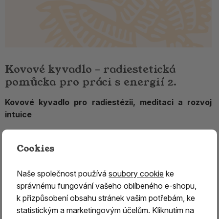
Kovové kyvadlo – radiestetická
pomůcka pro práci s energií 2.
Kovové kyvadlo pro radiestézii, meditaci a rozvoj
intuice
Kovové kyvadlo
patří mezi nejpoužívanější
radiestetické pomůcky pro práci s intuicí, energií a
Cookies
osobním rozvojem.
Využívá se při radiestézii, meditaci,
harmonizačních technikách i p
ři hledání odpovědí na
Naše společnost používá
soubory cookie
ke
otázky prostřednictvím pohybu kyvadla.
Díky své
správnému fungování vašeho oblíbeného e-shopu,
jednoduchosti, odolnosti a citlivé odezvě je
vhodné pro
k přizpůsobení obsahu stránek vašim potřebám, ke
začátečníky i zkušené uživatele.
statistickým a marketingovým účelům. Kliknutím na