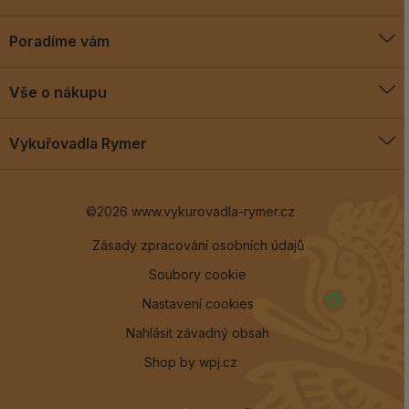
Poradíme vám
O vykuřovadlech
Vše o nákupu
Jak vykuřovat
Doprava a platba
Blog
Vykuřovadla Rymer
Obchodní podmínky
Vykuřovadla Rymer
Výměny a vrácení
©2026 www.vykurovadla-rymer.cz
O nás
Věrnostní program
Velkoobchod
Zásady zpracování osobních údajů
Soubory cookie
Kontakt
Nastavení cookies
Nahlásit závadný obsah
Shop by
wpj.cz