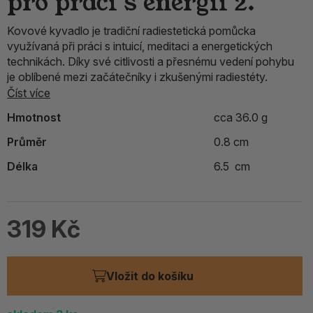
pro práci s energií 2.
Kovové kyvadlo je tradiční radiestetická pomůcka
využívaná při práci s intuicí, meditaci a energetických
technikách. Díky své citlivosti a přesnému vedení pohybu
je oblíbené mezi začátečníky i zkušenými radiestéty.
Číst více
Hmotnost
cca 36.0 g
Průměr
0.8 cm
Délka
6.5 cm
319 Kč
Vložit do košíku