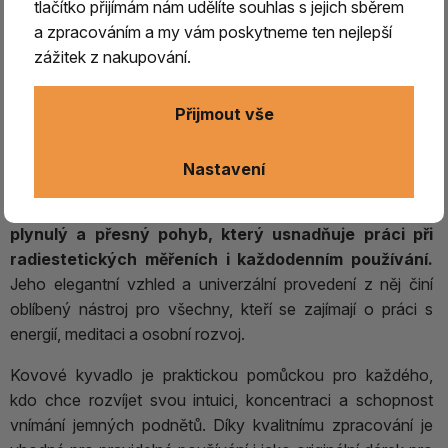
tlačítko přijímám nám udělíte souhlas s jejich sběrem
Radiestézie je tradiční metoda využívající citlivost
a zpracováním a my vám poskytneme ten nejlepší
člověka na jemné podněty a energetické vlivy.
zážitek z nakupování.
Kovové kyvadlo
se používá při práci s radiestetickými
tabulkami a diagramy
, k získávání
odpovědí na otázky
Přijmout vše
typu ANO/NE
, při meditaci nebo jako pomůcka pro rozvoj
intuice a soustředění. Mnoho lidí jej využívá také při
harmonizačních a duchovních praktikách.
Nastavení
Díky své konstrukci poskytuje kovové kyvadlo
plynulý a přesný pohyb, který usnadňuje práci při
radiestetických měřeních i každodenním používání.
Jeho elegantní vzhled a univerzální provedení z něj činí
oblíbený nástroj pro všechny, kteří se zajímají o práci s
energií, meditaci a osobní rozvoj.
Kovové kyvadlo je praktickou pomůckou pro každého,
kdo chce rozvíjet svou intuici, koncentraci a schopnost
vnímání jemných podnětů. Díky kvalitnímu zpracování je