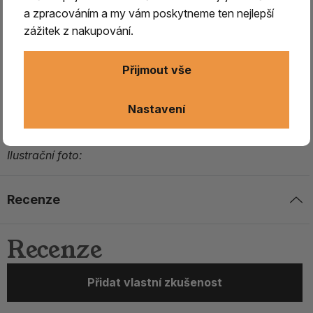
bezpečný podklad při jejich používání.
a zpracováním a my vám poskytneme ten nejlepší
zážitek z nakupování.
Mističku nejprve
naplňte pískem, který vytvoří izolační
vrstvu,
a ni teprve položte žhnoucí kužílek.
Přijmout vše
Kadidelnici postavte ideálně na nehořlavou podložku.
Během žhnutí kužílku nenechávejte kadidelnici bez
Nastavení
dozoru !
Ilustrační foto:
Recenze
Recenze
Přidat vlastní zkušenost