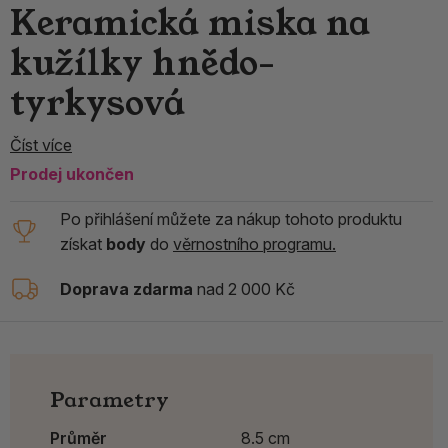
Keramická miska na
kužílky hnědo-
tyrkysová
Číst více
Prodej ukončen
Po přihlášení můžete za nákup tohoto produktu
získat
body
do
věrnostního programu.
Doprava zdarma
nad 2 000 Kč
Parametry
Průměr
8.5 cm