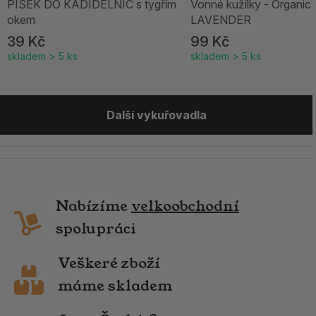
PÍSEK DO KADIDELNIC s tygřím
Vonné kužílky - Organic
okem
LAVENDER
39 Kč
99 Kč
skladem > 5 ks
skladem > 5 ks
Další vykuřovadla
Nabízíme
velkoobchodní
spolupráci
Veškeré zboží
máme skladem