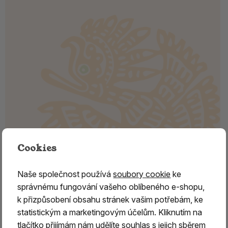
Cookies
Keramická miska na kužílky hnědo-
Naše společnost používá
soubory cookie
ke
tyrkysová
správnému fungování vašeho oblíbeného e-shopu,
k přizpůsobení obsahu stránek vašim potřebám, ke
Keramická kadidelnice,
mistička vhodná na pálení
statistickým a marketingovým účelům. Kliknutím na
vonných kužílků a vánočních františků,
slouží jako
tlačítko přijímám nám udělíte souhlas s jejich sběrem