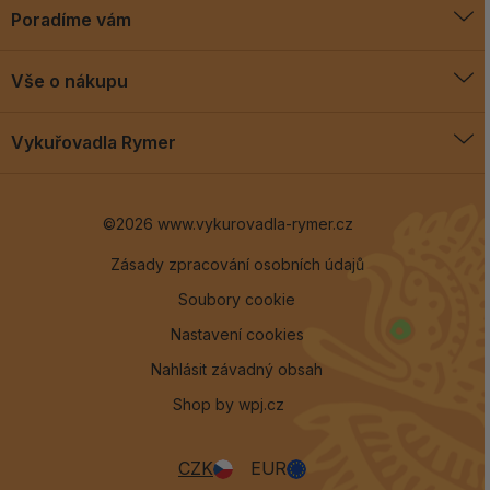
Poradíme vám
O vykuřovadlech
Vše o nákupu
Jak vykuřovat
Doprava a platba
Blog
Vykuřovadla Rymer
Obchodní podmínky
Vykuřovadla Rymer
Výměny a vrácení
©2026 www.vykurovadla-rymer.cz
O nás
Věrnostní program
Velkoobchod
Zásady zpracování osobních údajů
Soubory cookie
Kontakt
Nastavení cookies
Nahlásit závadný obsah
Shop by
wpj.cz
CZK
EUR