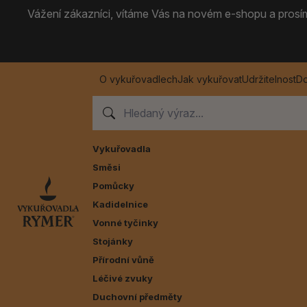
Vážení zákazníci, vítáme Vás na novém e-shopu a prosíme
O vykuřovadlech
Jak vykuřovat
Udržitelnost
Do
Vykuřovadla
Směsi
Pomůcky
Kadidelnice
Vonné tyčinky
Stojánky
Přírodní vůně
Léčivé zvuky
Duchovní předměty