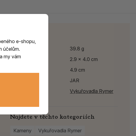
Parametry
beného e-shopu,
Hmotnost
39.8 g
m účelům.
m a my vám
Výška
2.9 x 4.0 cm
Délka
4.9 cm
Země původu
JAR
Výrobce:
Vykuřovadla Rymer
Najdete v těchto kategoriích
Kameny
Vykuřovadla Rymer