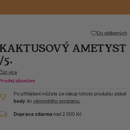
Keramické RAKU
Vonné tyčinky z
Kouřící panáčci na
Příslušenství k
Do oblíbených
nice
die
TIK
Svazky
Řecké chrámové
Tuhé mýdlo ALEPPO
Svíce
kadidelnice
Japonska
františky
tibetským mísám
KAKTUSOVÝ AMETYST
Orientální kovové
/5.
lucerny
Číst více
Prodej ukončen
Po přihlášení můžete za nákup tohoto produktu získat
body
do
věrnostního programu.
Doprava zdarma
nad 2 000 Kč