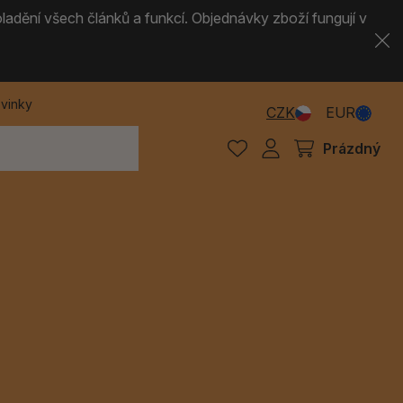
ladění všech článků a funkcí. Objednávky zboží fungují v
vinky
CZK
EUR
Prázdný