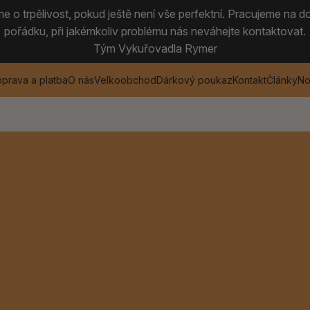
 o trpělivost, pokud ještě není vše perfektní. Pracujeme na do
pořádku, při jakémkoliv problému nás neváhejte kontaktovat.
Tým Vykuřovadla Rymer
prava a platba
O nás
Velkoobchod
Dárkový poukaz
Kontakt
Články
No