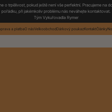
 o trpělivost, pokud ještě není vše perfektní. Pracujeme na do
pořádku, při jakémkoliv problému nás neváhejte kontaktovat.
Tým Vykuřovadla Rymer
prava a platba
O nás
Velkoobchod
Dárkový poukaz
Kontakt
Články
No