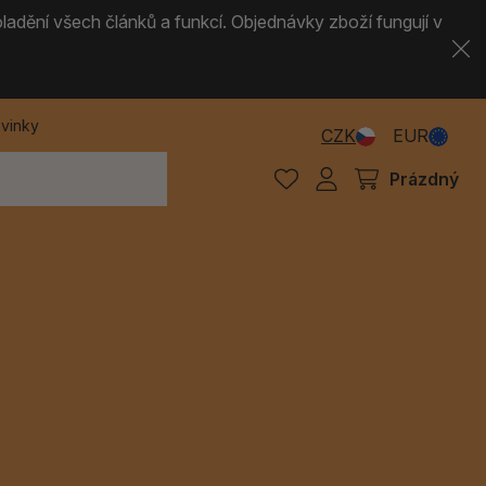
ladění všech článků a funkcí. Objednávky zboží fungují v
vinky
CZK
EUR
Prázdný