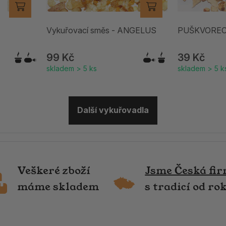
Vykuřovací směs - ANGELUS
PUŠKVOREC 
99 Kč
39 Kč
skladem > 5 ks
skladem > 5 k
Další vykuřovadla
Veškeré zboží
Jsme Česká fi
máme skladem
s tradicí od ro