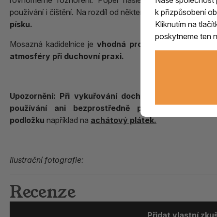
Naše společnost
rovnoměrné rozhoření. Popel následně propadává do sp
k přizpůsobení ob
používání i čištění. Na rozdíl od některých jiných typů kadi
Kliknutím na tlač
písku.
poskytneme ten ne
Mosazná kadidelnice je
vhodná pro domácí vykuřování,
atmosféry při duchovní praxi.
Upozornění: Při vykuřování dochází k zahřívání k
používání ani bezprostředně po dohoření uhlík
podložku
například na
achátový plátek.
Ilustrační fotografie:
Recenze
Přidat vlastní zk