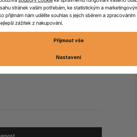
 používá
soubory cookie
ke správnému fungování vašeho oblí
odní části kadidelnice, což usnadňuje její
sahu stránek vašim potřebám, ke statistickým a marketingový
delnic
není nutné používat izolační vrstvu z
ítko přijímám nám udělíte souhlas s jejich sběrem a zpracování
jlepší zážitek z nakupování.
 meditaci, relaxaci i vytváření příjemné
Přijmout vše
Nastavení
adidelnice. Nedotýkejte se nádoby během
u a vždy ji umisťujte na nehořlavou
ušenost