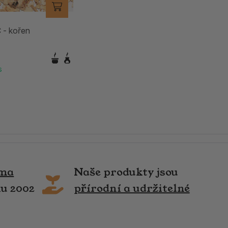
- kořen
s
rma
Naše produkty jsou
ku 2002
přírodní a udržitelné