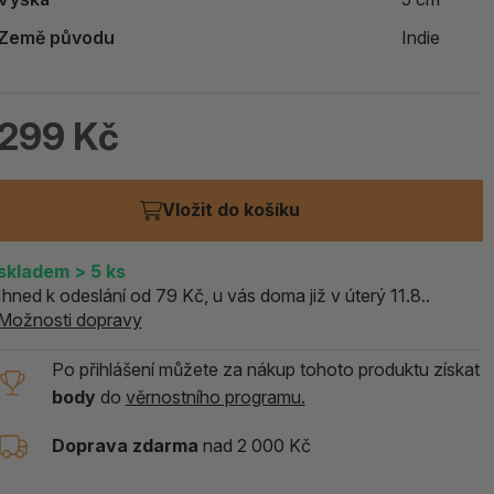
ALOE PRAVÁ (Aloe vera)
Země původu
Indie
119 Kč
skladem > 5 ks
299 Kč
Vložit do košíku
skladem
> 5
ks
Ihned k odeslání od 79 Kč, u vás doma již v úterý 11.8..
Možnosti dopravy
Po přihlášení můžete za nákup tohoto produktu získat
body
do
věrnostního programu.
Doprava zdarma
nad 2 000 Kč