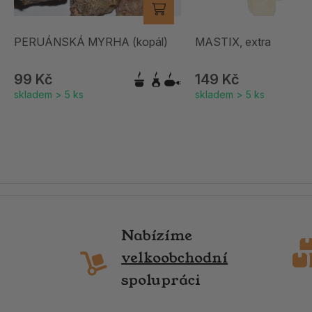
PERUÁNSKÁ MYRHA (kopál)
MASTIX, extra
99 Kč
149 Kč
skladem > 5 ks
skladem > 5 ks
Nabízíme
velkoobchodní
spolupráci