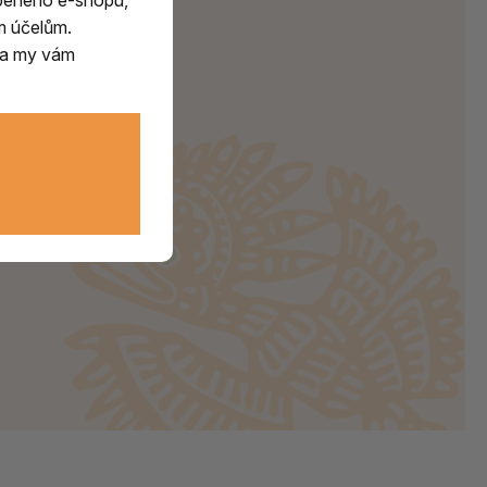
beného e-shopu,
m účelům.
m a my vám