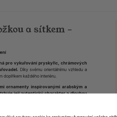
ožkou a sítkem –
ení
ná pro vykuřování pryskyřic, chrámových
uřovadel.
Díky svému orientálnímu vzhledu a
m doplňkem každého interiéru.
ími ornamenty inspirovanými arabským a
rhuje její autentický charakter a dlouhou
teré umožňuje snadné proudění vzduchu a