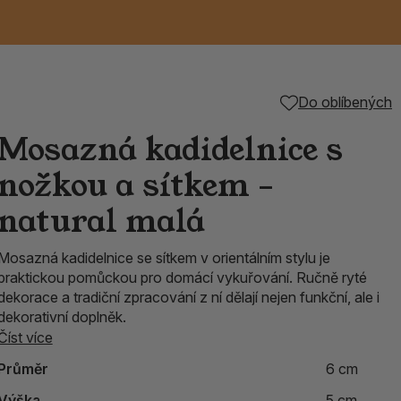
Keramické RAKU
Vonné tyčinky z
Kouřící panáčci na
Příslušenství k
Do oblíbených
é
nice
die
TIK
Svazky
Řecké chrámové
Tuhé mýdlo ALEPPO
Svíce
kadidelnice
Japonska
františky
tibetským mísám
Mosazná kadidelnice s
Orientální kovové
nožkou a sítkem –
lucerny
natural malá
Mosazná kadidelnice se sítkem v orientálním stylu je
praktickou pomůckou pro domácí vykuřování. Ručně ryté
dekorace a tradiční zpracování z ní dělají nejen funkční, ale i
dekorativní doplněk.
Číst více
Průměr
6 cm
Výška
5 cm