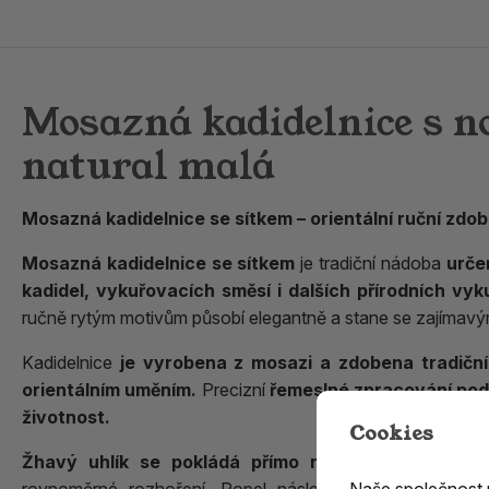
Mosazná kadidelnice s n
natural malá
Mosazná kadidelnice se sítkem – orientální ruční zdob
Mosazná kadidelnice se sítkem
je tradiční nádoba
urče
kadidel, vykuřovacích směsí i dalších přírodních vyk
ručně rytým motivům působí elegantně a stane se zajímavý
Kadidelnice
je vyrobena z mosazi a zdobena tradičn
orientálním uměním.
Precizní
řemeslné zpracování podt
životnost.
Cookies
Žhavý uhlík se pokládá přímo na kovové sítko
, k