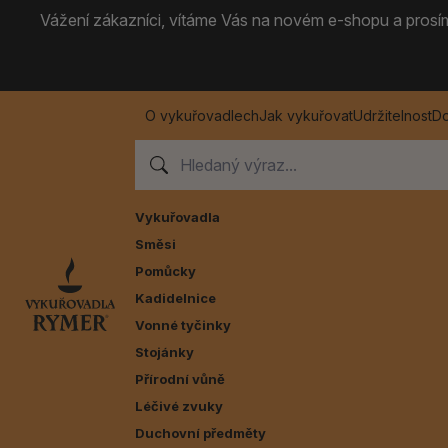
Vážení zákazníci, vítáme Vás na novém e-shopu a prosíme
O vykuřovadlech
Jak vykuřovat
Udržitelnost
Do
Vykuřovadla
Směsi
Pomůcky
Kadidelnice
Vonné tyčinky
Stojánky
Přírodní vůně
Léčivé zvuky
Duchovní předměty