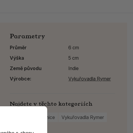
Parametry
Průměr
6 cm
Výška
5 cm
Země původu
Indie
Výrobce:
Vykuřovadla Rymer
Najdete v těchto kategoriích
Kovové kadidelnice
Vykuřovadla Rymer