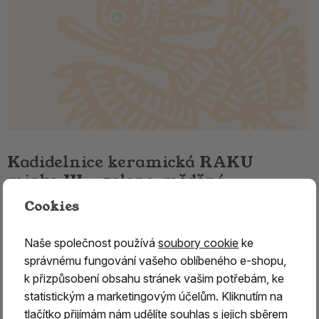
Kadidelnice keramická RAKU
miska III. - zeleno-měděná
Cookies
Keramická RAKU kadidelnice – ručně vyráběná
originální keramika
Naše společnost používá
soubory cookie
ke
Keramická
RAKU kadidelnice je určena pro tradiční
správnému fungování vašeho oblíbeného e-shopu,
vykuřování pryskyřic, bylin a vykuřovacích směsí.
k přizpůsobení obsahu stránek vašim potřebám, ke
Díky poctivému řemeslnému zpracování a
starobylé
statistickým a marketingovým účelům. Kliknutím na
technologii RAKU
představuje nejen praktickou pomůcku
tlačítko přijímám nám udělíte souhlas s jejich sběrem