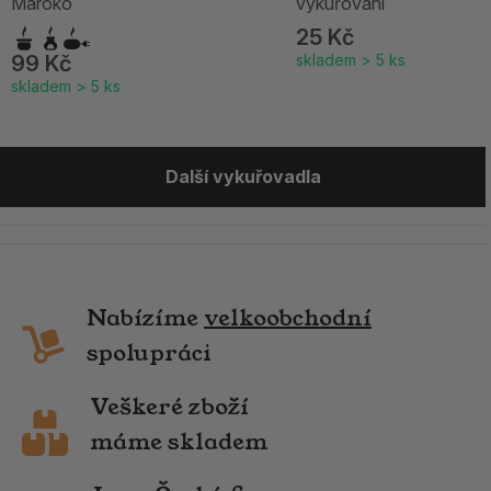
Maroko
vykuřování
25 Kč
99 Kč
skladem > 5 ks
skladem > 5 ks
Další vykuřovadla
Nabízíme
velkoobchodní
spolupráci
Veškeré zboží
máme skladem