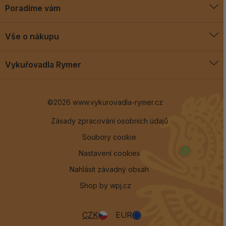
Poradíme vám
O vykuřovadlech
Vše o nákupu
Jak vykuřovat
Doprava a platba
Blog
Vykuřovadla Rymer
Obchodní podmínky
Vykuřovadla Rymer
Výměny a vrácení
©2026 www.vykurovadla-rymer.cz
O nás
Věrnostní program
Velkoobchod
Zásady zpracování osobních údajů
Soubory cookie
Kontakt
Nastavení cookies
Nahlásit závadný obsah
Shop by
wpj.cz
CZK
EUR