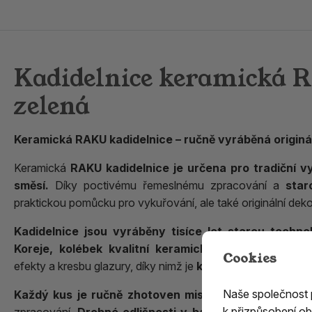
Kadidelnice keramická R
zelená
Keramická RAKU kadidelnice – ručně vyráběná originá
Keramická
RAKU kadidelnice je určena pro tradiční v
směsí.
Díky poctivému řemeslnému zpracování a
star
praktickou pomůcku pro vykuřování, ale také originální deko
Kadidelnice jsou vyráběny tisíce let starou technol
Koreje, kolébek kvalitní keramické výroby.
Specific
Cookies
efekty a kresbu glazury, díky nimž je
každá kadidelnice n
Naše společnost
Každý kus je ručně zhotoven mistrem keramikem
a n
k přizpůsobení ob