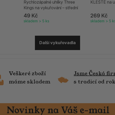
Rychlozápalné uhlíky Three
KLEŠTĚ na u
Kings na vykuřování – střední
49 Kč
269 Kč
skladem > 5 ks
skladem > 5 k
Další vykuřovadla
Veškeré zboží
Jsme Česká fi
máme skladem
s tradicí od ro
Novinky na Váš e-mail