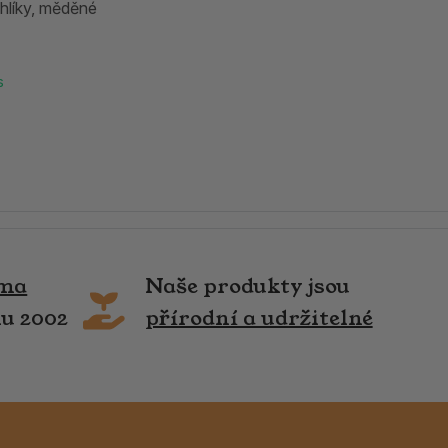
hlíky, měděné
s
rma
Naše produkty jsou
ku 2002
přírodní a udržitelné