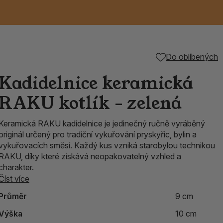
Keramické RAKU
Vonné tyčinky z
Kouřící panáčci na
Příslušenství k
Do oblíbených
nice
die
TIK
Svazky
Řecké chrámové
Tuhé mýdlo ALEPPO
Svíce
kadidelnice
Japonska
františky
tibetským mísám
Kadidelnice keramická
Orientální kovové
RAKU kotlík - zelená
lucerny
Keramická RAKU kadidelnice je jedinečný ručně vyráběný
originál určený pro tradiční vykuřování pryskyřic, bylin a
vykuřovacích směsí. Každý kus vzniká starobylou technikou
RAKU, díky které získává neopakovatelný vzhled a
charakter.
Číst více
Průměr
9 cm
Výška
10 cm