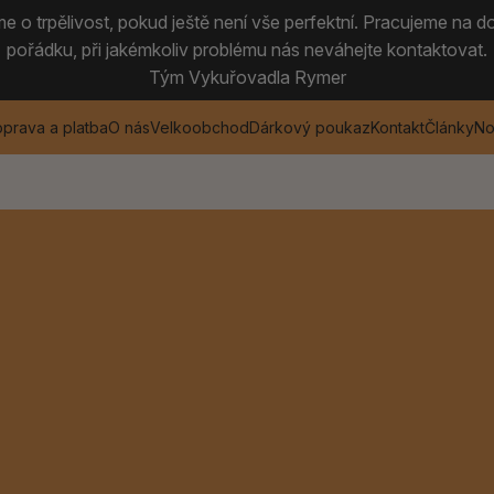
 o trpělivost, pokud ještě není vše perfektní. Pracujeme na do
pořádku, při jakémkoliv problému nás neváhejte kontaktovat.
Tým Vykuřovadla Rymer
prava a platba
O nás
Velkoobchod
Dárkový poukaz
Kontakt
Články
No