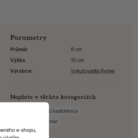
Parametry
Průměr
9 cm
Výška
10 cm
Výrobce:
Vykuřovadla Rymer
Najdete v těchto kategoriích
Keramické RAKU kadidelnice
Vykuřovadla Rymer
beného e-shopu,
m účelům.