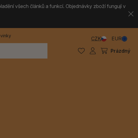
ladění všech článků a funkcí. Objednávky zboží fungují v
vinky
CZK
EUR
Prázdný