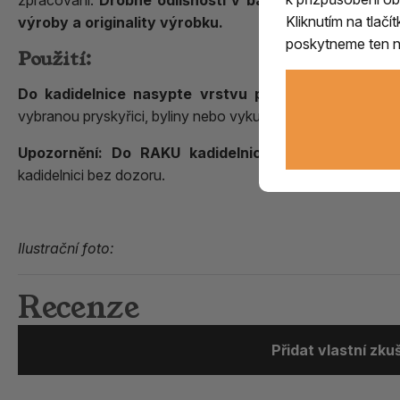
zpracování.
Drobné odlišnosti v barvě, struktuře či 
Kliknutím na tlač
výroby a originality výrobku.
poskytneme ten ne
Použití:
Do kadidelnice nasypte vrstvu písku, na kterou po
vybranou pryskyřici, byliny nebo vykuřovací směs. Kadidel
Upozornění:
Do RAKU kadidelnic není vhodné použ
kadidelnici bez dozoru.
Ilustrační foto:
Recenze
Přidat vlastní zk