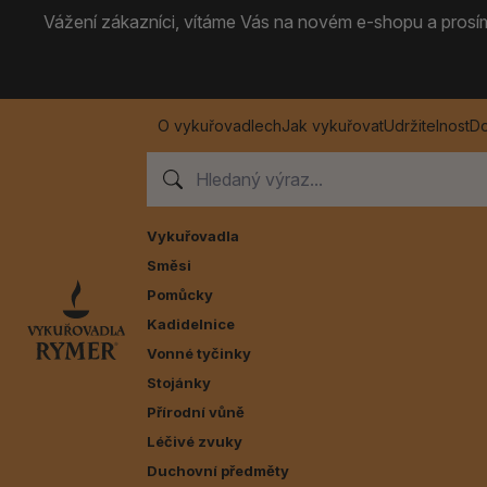
Vážení zákazníci, vítáme Vás na novém e-shopu a prosíme
O vykuřovadlech
Jak vykuřovat
Udržitelnost
Do
Vykuřovadla
Směsi
Pomůcky
Kadidelnice
Vonné tyčinky
Stojánky
Přírodní vůně
Léčivé zvuky
Duchovní předměty