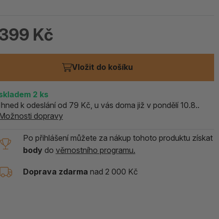
ALOE PRAVÁ (Aloe vera)
399 Kč
119 Kč
skladem > 5 ks
Vložit do košíku
skladem
2
ks
Ihned k odeslání od 79 Kč, u vás doma již v pondělí 10.8..
Možnosti dopravy
Po přihlášení můžete za nákup tohoto produktu získat
body
do
věrnostního programu.
Doprava zdarma
nad 2 000 Kč