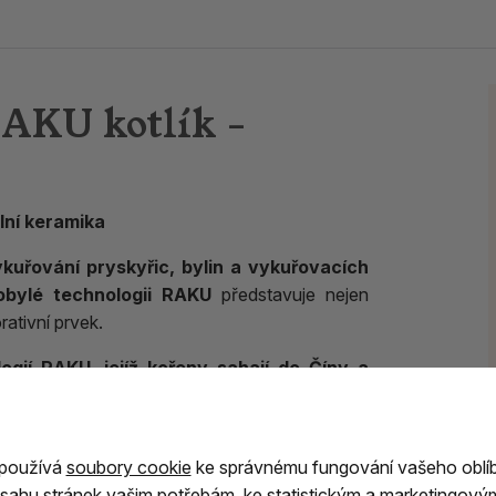
AKU kotlík -
lní keramika
ykuřování pryskyřic, bylin a vykuřovacích
obylé technologii RAKU
představuje nejen
rativní prvek.
ogií RAKU, jejíž kořeny sahají do Číny a
ký proces výpalu vytváří jedinečné barevné
eopakovatelným originálem.
 používá
soubory cookie
ke správnému fungování vašeho oblí
ese charakteristické znaky tradičního RAKU
sahu stránek vašim potřebám, ke statistickým a marketingový