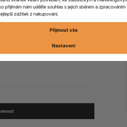
kresbě nejsou vadou, ale potvrzením ruční
ítko přijímám nám udělíte souhlas s jejich sběrem a zpracování
jlepší zážitek z nakupování.
ložte rozžhavený uhlík.
Následně přidejte
Přijmout vše
nici vždy umístěte na nehořlavou podložku.
Nastavení
ívat sůl
. Pokud uhlík žhne, nenechávejte
ušenost