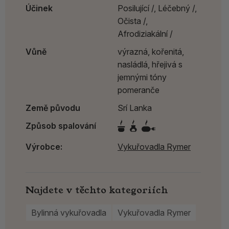
Účinek
Posilující /,
Léčebný /,
Očista /,
Afrodiziakální /
Vůně
výrazná, kořenitá,
nasládlá, hřejivá s
jemnými tóny
pomeranče
Země původu
Srí Lanka
Způsob spalování
Výrobce:
Vykuřovadla Rymer
Najdete v těchto kategoriích
Bylinná vykuřovadla
Vykuřovadla Rymer