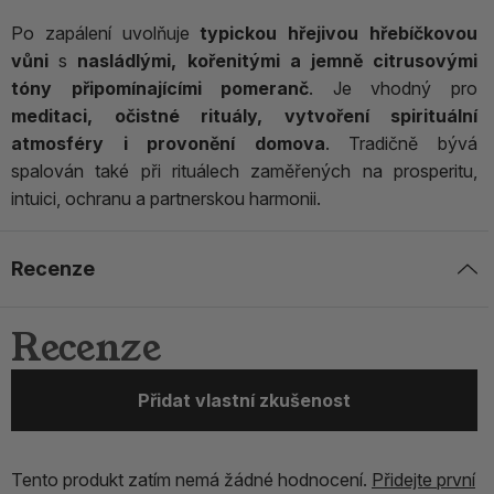
Po zapálení uvolňuje
typickou hřejivou hřebíčkovou
vůni
s
nasládlými, kořenitými a jemně citrusovými
tóny připomínajícími pomeranč
. Je vhodný pro
meditaci, očistné rituály, vytvoření spirituální
atmosféry i provonění domova
. Tradičně bývá
spalován také při rituálech zaměřených na prosperitu,
intuici, ochranu a partnerskou harmonii.
Recenze
Recenze
Přidat vlastní zkušenost
Tento produkt zatím nemá žádné hodnocení.
Přidejte první