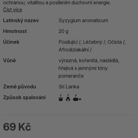
ochranou, vitalitou a posílením duchovní energie.
Číst více
Latinský název
Syzygium aromaticum
Hmotnost
20 g
Účinek
Posilující /,
Léčebný /,
Očista /,
Afrodiziakální /
Vůně
výrazná, kořenitá, nasládlá,
hřejivá s jemnými tóny
pomeranče
Země původu
Srí Lanka
Způsob spalování
69 Kč