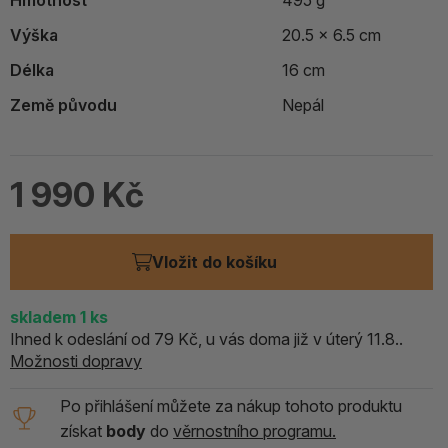
Hmotnost
495 g
Výška
20.5 x 6.5 cm
Délka
16 cm
Země původu
Nepál
1 990 Kč
Vložit do košíku
skladem
1
ks
Ihned k odeslání od 79 Kč, u vás doma již v úterý 11.8..
Možnosti dopravy
Po přihlášení můžete za nákup tohoto produktu
získat
body
do
věrnostního programu.