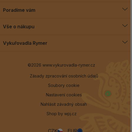
Poradíme vám
O vykuřovadlech
Vše o nákupu
Jak vykuřovat
Doprava a platba
Blog
Vykuřovadla Rymer
Obchodní podmínky
Vykuřovadla Rymer
Výměny a vrácení
©2026 www.vykurovadla-rymer.cz
O nás
Věrnostní program
Velkoobchod
Zásady zpracování osobních údajů
Soubory cookie
Kontakt
Nastavení cookies
Nahlásit závadný obsah
Shop by
wpj.cz
CZK
EUR