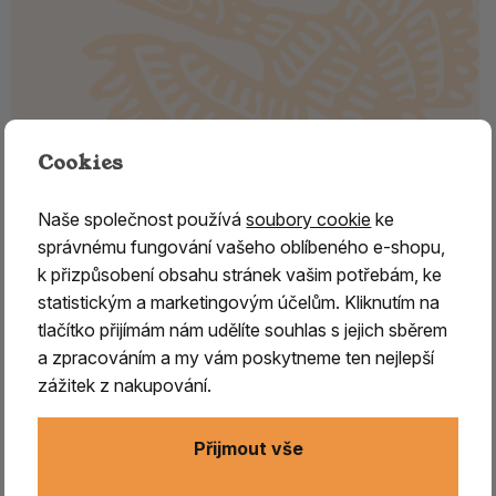
Cookies
DORDŽE, kov a kámen /3. (čtyř
paprskové) střed tyrkys
Naše společnost používá
soubory cookie
ke
správnému fungování vašeho oblíbeného e-shopu,
Dordže
, jeho původ pochází z Indie, do dalších zemí se
k přizpůsobení obsahu stránek vašim potřebám, ke
rozšířilo ve spojení s buddhismem, jehož symbolem se
statistickým a marketingovým účelům. Kliknutím na
později stalo. V pojetí tibetského buddhismu je
dordže
tlačítko přijímám nám udělíte souhlas s jejich sběrem
uchopováno za jeho střed, který je posvátný
,
a zpracováním a my vám poskytneme ten nejlepší
představuje podstatu neměnného, nenarušitelného stavu
zážitek z nakupování.
osvícení.
Na koncích dořdže jsou protipóly.
Dobro je
vždy vyváženo zlem, vše je v rovnováze. Představuje
Přijmout vše
mužský princip
, tvořivou, čistou jangovou energii, kterou
vyzařuje, pokud leží v klidu na svém místě. V oblasti