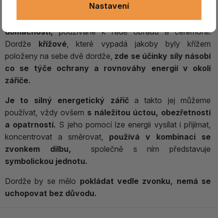
Nastavení
Himaláje jsou lidé přesvědčeni, že
dordže má léčivou sílu
a velkou moc, proto je nedílnou součástí mnoha
domácností,
používané k řadě obřadů a ceremonií.
Dordže
křížové
, které vypadá jakoby byly křížem
položeny na sebe dvě dordže,
zde se účinky síly násobí
co se týče ochrany a rovnováhy energií v okolí
zářiče.
Je to silný energetický zářič
a takto jej můžeme
používat, vždy ovšem
s náležitou úctou, obezřetností
a opatrností.
S jeho pomocí lze energii vysílat i přijímat,
koncentrovat a směrovat,
používá v kombinaci se
zvonkem dilbu,
společně s ním představuje
symbolickou jednotu.
Dordže by se mělo
pokládat vedle zvonku, nemá se
uchopovat bez důvodu.