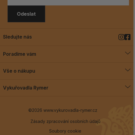
Odeslat
Sledujte nás
Poradíme vám
O vykuřovadlech
Vše o nákupu
Jak vykuřovat
Doprava a platba
Blog
Vykuřovadla Rymer
Obchodní podmínky
Vykuřovadla Rymer
Výměny a vrácení
©2026 www.vykurovadla-rymer.cz
O nás
Věrnostní program
Velkoobchod
Zásady zpracování osobních údajů
Soubory cookie
Kontakt