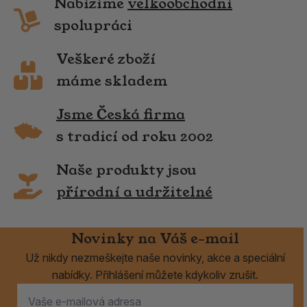
Nabízíme
velkoobchodní
spolupráci
Veškeré zboží
máme skladem
Jsme Česká firma
s tradicí od roku 2002
Naše produkty jsou
přírodní a udržitelné
Novinky na Váš e-mail
Už nikdy nezmeškejte naše novinky, akce a speciální
nabídky. Přihlášení můžete kdykoliv zrušit.