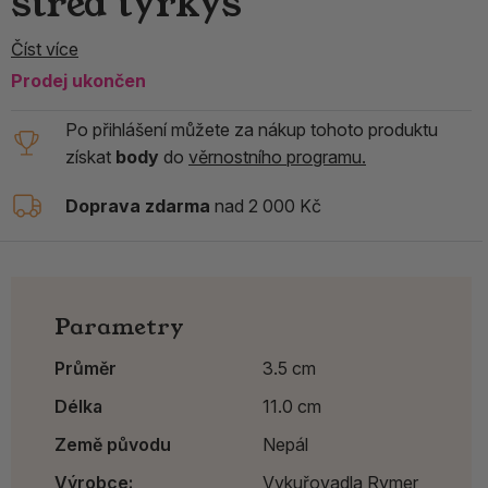
střed tyrkys
Číst více
Prodej ukončen
Po přihlášení můžete za nákup tohoto produktu
získat
body
do
věrnostního programu.
Doprava zdarma
nad 2 000 Kč
Parametry
Průměr
3.5 cm
Délka
11.0 cm
Země původu
Nepál
Výrobce:
Vykuřovadla Rymer