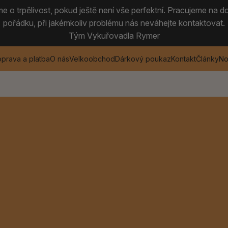
 o trpělivost, pokud ještě není vše perfektní. Pracujeme na do
pořádku, při jakémkoliv problému nás neváhejte kontaktovat.
Tým Vykuřovadla Rymer
prava a platba
O nás
Velkoobchod
Dárkový poukaz
Kontakt
Články
No