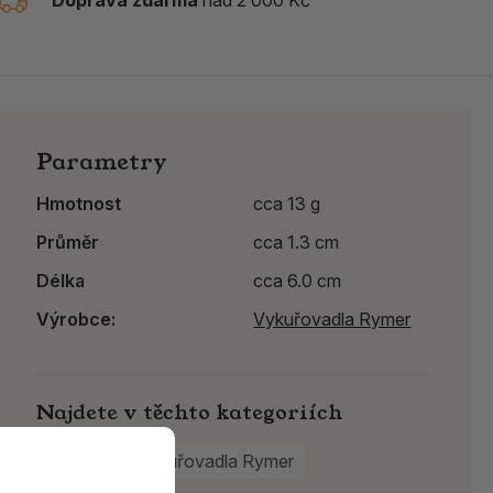
Doprava zdarma
nad 2 000 Kč
Parametry
Hmotnost
cca 13 g
Průměr
cca 1.3 cm
Délka
cca 6.0 cm
Výrobce:
Vykuřovadla Rymer
Najdete v těchto kategoriích
Kyvadla
Vykuřovadla Rymer