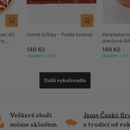
ben 40
Vonné tyčinky - Potala Incense
Keramická mi
any
oranžová R
149 Kč
149 Kč
skladem > 5 ks
skladem > 5 k
Další vykuřovadla
Veškeré zboží
Jsme Česká fi
máme skladem
s tradicí od ro