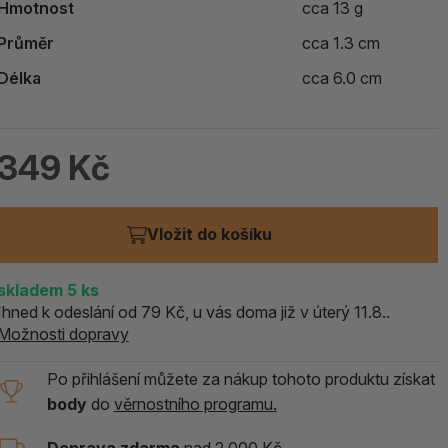
Hmotnost
cca 13 g
ALOE PRAVÁ (Aloe vera)
Průměr
cca 1.3 cm
119 Kč
Délka
cca 6.0 cm
skladem > 5 ks
349 Kč
Vložit do košíku
skladem
5
ks
Ihned k odeslání od 79 Kč, u vás doma již v úterý 11.8..
Možnosti dopravy
Po přihlášení můžete za nákup tohoto produktu získat
body
do
věrnostního programu.