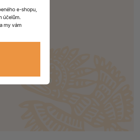
beného e-shopu,
m účelům.
m a my vám