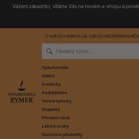
Vážení zákazníci, vítáme Vás na novém e-shopu a prosíme
O vykuřovadlech
Jak vykuřovat
Udržitelnost
Do
Vykuřovadla
Směsi
Pomůcky
Kadidelnice
Vonné tyčinky
Stojánky
Přírodní vůně
Léčivé zvuky
Duchovní předměty