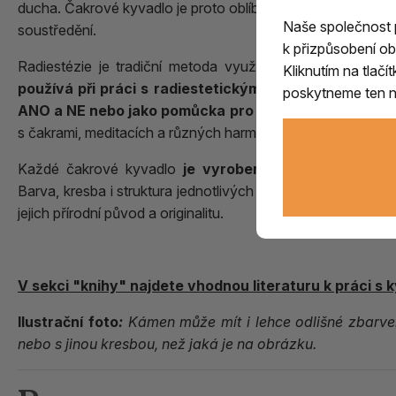
ducha. Čakrové kyvadlo je proto oblíbeným nástrojem pro me
Naše společnost
soustředění.
k přizpůsobení ob
Radiestézie je tradiční metoda využívající citlivost člo
Kliknutím na tlač
používá při práci s radiestetickými tabulkami a diag
poskytneme ten ne
ANO a NE nebo jako pomůcka pro rozvoj intuice a ko
s čakrami, meditacích a různých harmonizačních technikác
Každé čakrové kyvadlo
je vyrobeno z přírodních min
Barva, kresba i struktura jednotlivých kamenů se mohou mí
jejich přírodní původ a originalitu.
V sekci "knihy" najdete vhodnou literaturu k práci s 
Ilustrační foto
:
Kámen může mít i lehce odlišné zbarvení
nebo s jinou kresbou, než jaká je na obrázku.