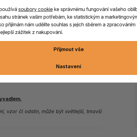
ditaci, energetickou práci i podporu vnitřního
 používá
soubory cookie
ke správnému fungování vašeho oblí
sahu stránek vašim potřebám, ke statistickým a marketingový
věka na jemné podněty a energie.
Kyvadlo se
ítko přijímám nám udělíte souhlas s jejich sběrem a zpracování
ramy, k získávání odpovědí na otázky typu
jlepší zážitek z nakupování.
ncentrace.
Mnoho lidí jej využívá také při práci
h.
Přijmout vše
erálů, a proto je jedinečným originálem
.
rně lišit od vyobrazeného kusu, což podtrhuje
Nastavení
kyvadlem.
, vzor či odstín, může být světlejší, tmavší