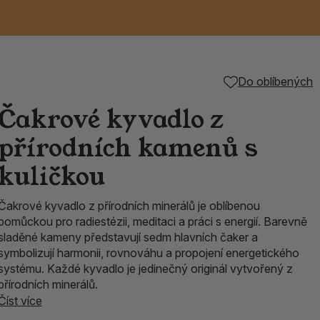
Keramické RAKU
Vonné tyčinky z
Kouřící panáčci na
Příslušenství k
Do oblíbených
é
nice
die
TIK
Svazky
Řecké chrámové
Tuhé mýdlo ALEPPO
Svíce
kadidelnice
Japonska
františky
tibetským mísám
Čakrové kyvadlo z
Orientální kovové
přírodních kamenů s
lucerny
kuličkou
Čakrové kyvadlo z přírodních minerálů je oblíbenou
pomůckou pro radiestézii, meditaci a práci s energií. Barevně
sladěné kameny představují sedm hlavních čaker a
symbolizují harmonii, rovnováhu a propojení energetického
systému. Každé kyvadlo je jedinečný originál vytvořený z
přírodních minerálů.
Číst více