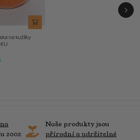
ska na kužílky
AKU
s
rma
Naše produkty jsou
ku 2002
přírodní a udržitelné