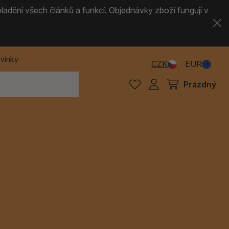
ladění všech článků a funkcí. Objednávky zboží fungují v
vinky
CZK
EUR
Prázdný