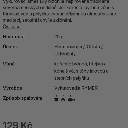
Vykuřovací směs Bílý bizon je inspirována tradicemi
severoamerických indiánů. Její kořenitě bylinná vůně s
tóny jalovce a pelyňku vytváří příjemnou atmosféru pro
meditaci, setkání i chvíle zklidnění.
Číst více
Hmotnost
20 g
Účinek
Harmonizující /,
Očista /,
Uklidnění /
Vůně
kořenitě bylinná, hřejivá a
konejšivá, s tóny jalovců a
stepních pelyňků
Výrobce
Vykurovadla RYMER
Způsob spalování
129 Kč