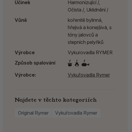
Účinek
Harmonizující /,
Očista /,
Uklidnění /
Vůně
kořenitě bylinná,
hřejivá a konejšivá, s
tóny jalovců a
stepních pelyňků
Výrobce
Vykurovadla RYMER
Způsob spalování
Výrobce:
Vykuřovadla Rymer
Najdete v těchto kategoriích
Original Rymer
Vykuřovadla Rymer