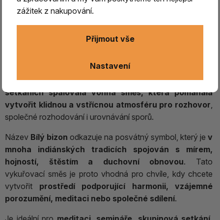
zážitek z nakupování.
Bílý bizon – vykuřovací směs pro harmonii a
porozumění
Přijmout vše
Vykuřovací směs Bílý bizon
čerpá inspiraci z tradic
severoamerických indiánů, zejména kmene
Hopi
, pro který
Nastavení
byly vzájemná úcta, porozumění a hledání harmonie
důležitými hodnotami. Podle tradice se
při významných
setkáních spalovala vonná směs, která pomáhala
vytvořit klidnou a vstřícnou atmosféru pro rozhovor
,
společné rozhodování i urovnávání sporů.
Název
Bílý bizon
odkazuje na posvátný symbol, který je
v
mnoha indiánských tradicích spojován s mírem,
hojností, štěstím a duchovní obnovou
. Tato
vykuřovací směs je proto vhodná pro chvíle, kdy chcete
vytvořit
prostředí podporující
harmonii, vzájemné
porozumění, meditaci nebo společné sdílení
.
Je ideální pro
meditaci, semináře, skupinová setkání,