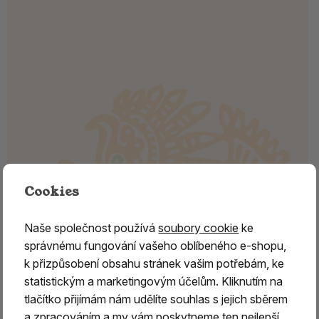
Cookies
Naše společnost používá
soubory cookie
ke
správnému fungování vašeho oblíbeného e-shopu,
k přizpůsobení obsahu stránek vašim potřebám, ke
statistickým a marketingovým účelům. Kliknutím na
tlačítko přijímám nám udělíte souhlas s jejich sběrem
Vykuřovací směs Bílý bizon
a zpracováním a my vám poskytneme ten nejlepší