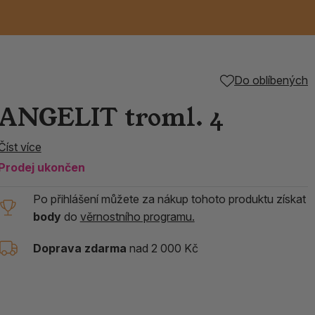
Keramické RAKU
Vonné tyčinky z
Kouřící panáčci na
Příslušenství k
Do oblíbených
nice
die
TIK
Svazky
Řecké chrámové
Tuhé mýdlo ALEPPO
Svíce
kadidelnice
Japonska
františky
tibetským mísám
ANGELIT troml. 4
Orientální kovové
Číst více
lucerny
Prodej ukončen
Po přihlášení můžete za nákup tohoto produktu získat
body
do
věrnostního programu.
Doprava zdarma
nad 2 000 Kč