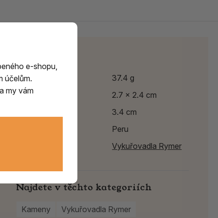
Parametry
beného e-shopu,
Hmotnost
37.4 g
m účelům.
m a my vám
Výška
2.7 x 2.4 cm
Délka
3.4 cm
Země původu
Peru
Výrobce:
Vykuřovadla Rymer
Najdete v těchto kategoriích
Kameny
Vykuřovadla Rymer