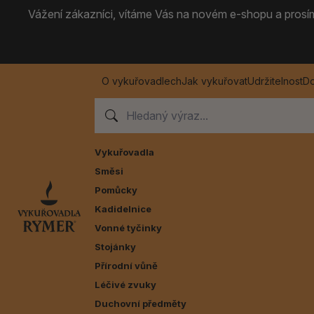
Vážení zákazníci, vítáme Vás na novém e-shopu a prosíme
O vykuřovadlech
Jak vykuřovat
Udržitelnost
Do
Vykuřovadla
Směsi
Pomůcky
Kadidelnice
Vonné tyčinky
Stojánky
Přírodní vůně
Léčivé zvuky
Duchovní předměty