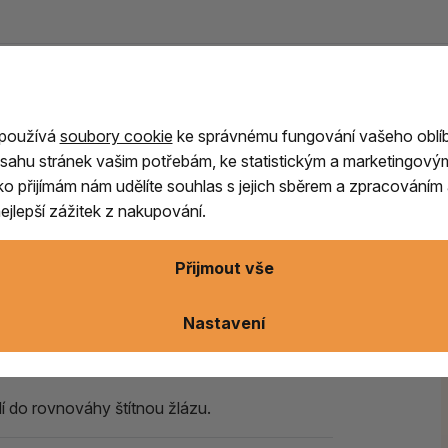
 používá
soubory cookie
ke správnému fungování vašeho oblí
í a vnitřního míru
, podporující procesy
sahu stránek vašim potřebám, ke statistickým a marketingový
, mírní bolest na duši, prohlubuje soucit
a
ítko přijímám nám udělíte souhlas s jejich sběrem a zpracování
jlepší zážitek z nakupování.
yznít. Je účinným pomocníkem
při telepatické
Přijmout vše
ělů.
cit klidu, pomáhá při stresu a psychické
Nastavení
 Angelit také
chrání prostor ve kterém se
ádí do rovnováhy štítnou žlázu.