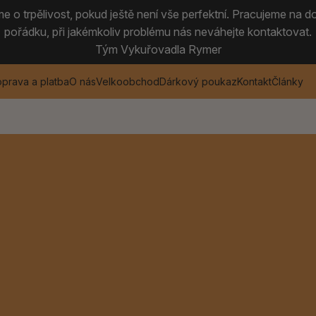
 o trpělivost, pokud ještě není vše perfektní. Pracujeme na do
pořádku, při jakémkoliv problému nás neváhejte kontaktovat.
Tým Vykuřovadla Rymer
prava a platba
O nás
Velkoobchod
Dárkový poukaz
Kontakt
Články