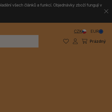
ladění všech článků a funkcí. Objednávky zboží fungují v
CZK
EUR
Prázdný