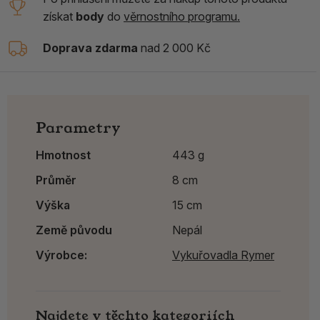
získat
body
do
věrnostního programu.
Doprava zdarma
nad 2 000 Kč
Parametry
Hmotnost
443 g
Průměr
8 cm
Výška
15 cm
Země původu
Nepál
Výrobce:
Vykuřovadla Rymer
Najdete v těchto kategoriích