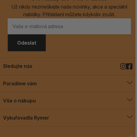
Už nikdy nezmeškejte naše novinky, akce a speciální
nabídky. Přihlášení můžete kdykoliv zrušit.
Odeslat
Sledujte nás
Poradíme vám
O vykuřovadlech
Vše o nákupu
Jak vykuřovat
Doprava a platba
Blog
Vykuřovadla Rymer
Obchodní podmínky
Vykuřovadla Rymer
Výměny a vrácení