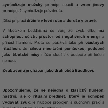
symbolizuje mužský princip
, soucit a
z
von jinový
princip
jež
symbolizuje prázdnotu.
Dilbu při praxi
držíme v levé ruce a dordže v pravé.
V tibetském buddhismu se věří, že zvuk dilbu
má
schopnost očistit prostor od negativních energií
a
přinést harmonii. Proto se používá také
při očistných
rituálech.
Je
silnou meditační pomůckou, podobně
jako tibetské mísy
může sloužit k podpoře při léčení
nemocí.
Zvuk zvonu je chápán jako druh oběti Buddhovi.
Upozorňujeme, že se nejedná o klasický hudební
nástroj, ale o rituální předmět, který je schopen
vydávat zvuk,
je hluboce propojen s duchovní praxí a