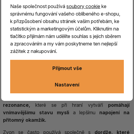
Naše společnost používá
soubory cookie
ke
správnému fungování vašeho oblíbeného e-shopu,
k přizpůsobení obsahu stránek vašim potřebám, ke
statistickým a marketingovým účelům. Kliknutím na
ZVON Dilbu střední/ zlatá patina +
tlačítko přijímám nám udělíte souhlas s jejich sběrem
dordže
a zpracováním a my vám poskytneme ten nejlepší
zážitek z nakupování.
Tibetský zvon
-
Dilbu
,
zastupuje velmi významnou
roli v náboženských obřadech
a rituálech většiny
Přijmout vše
budhistických kultur, vyrábí se z kovu a bývá zdoben
reliéfy.
Nastavení
Jeho charakteristický a následným třením okraje dřevěnou
paličkou nebo prostým pohybem zvonu.
Vibrace a
rezonance,
které se při hraní vytváří
pomáhají
vnímavějšímu stavu mysli
a lepšímu
napojení na
přítomný okamžik.
Zvon se často používá společně s
dordže, které