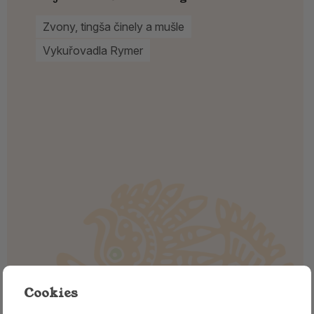
Zvony, tingša činely a mušle
Vykuřovadla Rymer
Cookies