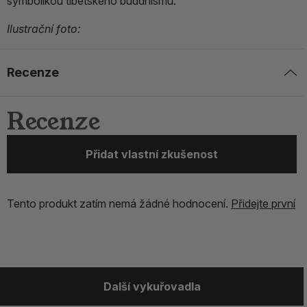
symbolikou tibetského buddhismu.
Ilustrační foto:
Recenze
Recenze
Přidat vlastní zkušenost
Tento produkt zatím nemá žádné hodnocení.
Přidejte první
Další vykuřovadla