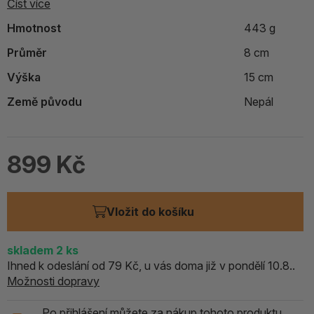
Číst více
Hmotnost
443 g
Průměr
8 cm
Výška
15 cm
Země původu
Nepál
899 Kč
Vložit do košíku
skladem
2
ks
Ihned k odeslání od 79 Kč, u vás doma již v pondělí 10.8..
Možnosti dopravy
Po přihlášení můžete za nákup tohoto produktu