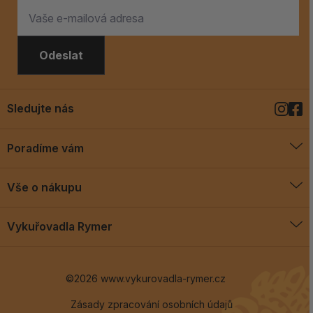
Odeslat
Sledujte nás
Poradíme vám
O vykuřovadlech
Vše o nákupu
Jak vykuřovat
Doprava a platba
Blog
Vykuřovadla Rymer
Obchodní podmínky
Vykuřovadla Rymer
Výměny a vrácení
©2026 www.vykurovadla-rymer.cz
O nás
Věrnostní program
Velkoobchod
Zásady zpracování osobních údajů