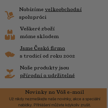
Nabízíme
velkoobchodní
spolupráci
Veškeré zboží
máme skladem
Jsme Česká firma
s tradicí od roku 2002
Naše produkty jsou
přírodní a udržitelné
Novinky na Váš e-mail
Už nikdy nezmeškejte naše novinky, akce a speciální
nabídky. Přihlášení můžete kdykoliv zrušit.