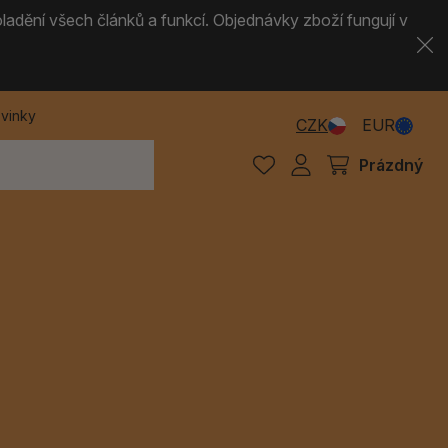
ladění všech článků a funkcí. Objednávky zboží fungují v
vinky
CZK
EUR
Prázdný