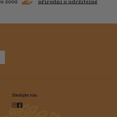
ku 2002
přírodní a udržitelné
Sledujte nás