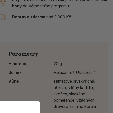
body
do
věrnostního programu.
Doprava zdarma
nad 2 000 Kč
Parametry
Hmotnost
20 g
Účinek
Relaxační /,
Uklidnění /
Vůně
sametově pryskyřičná,
hřejivá, s tóny kadidla,
skořice, sladkého
pomeranče, vzácných
dřevin a zimního koření