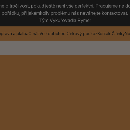
 o trpělivost, pokud ještě není vše perfektní. Pracujeme na do
pořádku, při jakémkoliv problému nás neváhejte kontaktovat.
Tým Vykuřovadla Rymer
prava a platba
O nás
Velkoobchod
Dárkový poukaz
Kontakt
Články
No