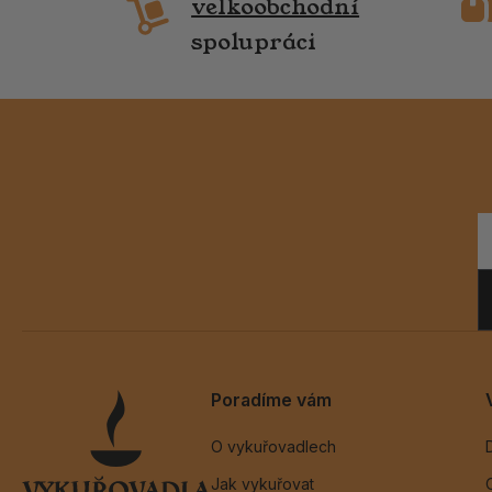
velkoobchodní
spolupráci
Poradíme vám
O vykuřovadlech
Jak vykuřovat