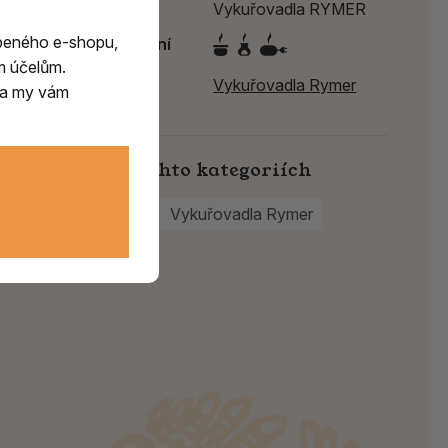
Výrobce
Vykuřovadla RYMER
beného e-shopu,
Způsob spalování
m účelům.
Výrobce:
Vykuřovadla Rymer
m a my vám
Najdete v těchto kategoriích
Original Rymer
Vykuřovadla Rymer