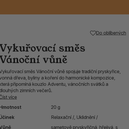
Keramické RAKU
Vonné tyčinky z
Kouřící panáčci na
Příslušenství k
Do oblíbených
é
nice
die
TIK
Svazky
Řecké chrámové
Tuhé mýdlo ALEPPO
Svíce
kadidelnice
Japonska
františky
tibetským mísám
Vykuřovací směs
Orientální kovové
Vánoční vůně
lucerny
Vykuřovací směs Vánoční vůně spojuje tradiční pryskyřice,
vonná dřeva, byliny a koření do harmonické kompozice,
která připomíná kouzlo Adventu, vánočních svátků a
dlouhých zimních večerů.
Číst více
Hmotnost
20 g
Účinek
Relaxační /,
Uklidnění /
Vůně
sametově pryskyřičná, hřejivá, s