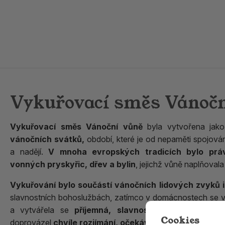
Vykuřovací směs Vánoč
Vykuřovací směs Vánoční vůně
byla vytvořena jak
vánočních svátků,
období, které je od nepaměti spojován
a nadějí.
V mnoha evropských tradicích bylo prá
vonných pryskyřic, dřev a bylin
, jejichž vůně naplňoval
Vykuřování bylo součástí vánočních lidových zvyků i
slavnostních bohoslužbách, zatímco v domácnostech se v
a vytvářela se
příjemná, slavnostní atmosféra pr
Cookies
doprovázel
chvíle rozjímání, očekávání i společných r