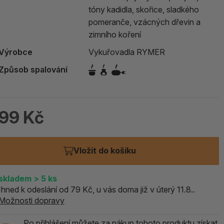
tóny kadidla, skořice, sladkého
ALOE PRAVÁ (Aloe vera)
pomeranče, vzácných dřevin a
zimního koření
119 Kč
skladem > 5 ks
Výrobce
Vykuřovadla RYMER
Způsob spalování
99 Kč
Vložit do košíku
skladem
> 5
ks
Ihned k odeslání od 79 Kč, u vás doma již v úterý 11.8..
Možnosti dopravy
Po přihlášení můžete za nákup tohoto produktu získat