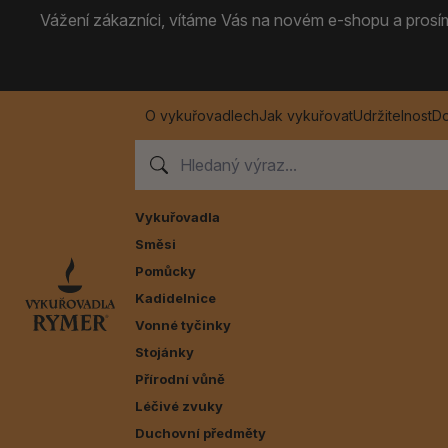
Vážení zákazníci, vítáme Vás na novém e-shopu a prosíme
O vykuřovadlech
Jak vykuřovat
Udržitelnost
Do
Vykuřovadla
Směsi
Pomůcky
Kadidelnice
Vonné tyčinky
Stojánky
Přírodní vůně
Léčivé zvuky
Duchovní předměty