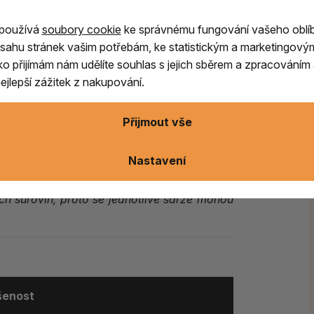
omatické byliny a zimní koření
do bohaté a
 používá
soubory cookie
ke správnému fungování vašeho oblí
 Dominují jí hřejivé tóny
kadidla, skořice a
sahu stránek vašim potřebám, ke statistickým a marketingový
ch dřevin a koření.
Výsledkem je sametově
ítko přijímám nám udělíte souhlas s jejich sběrem a zpracování
áteční pohody.
jlepší zážitek z nakupování.
 večery, vánoční setkání s rodinou, chvíle
Přijmout vše
t útulnou atmosféru domova a připomenout
Nastavení
h surovin, proto se jednotlivé šarže mohou
ušenost