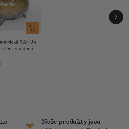
keramická RAKU s
 - zeleno-meděná
s
rma
Naše produkty jsou