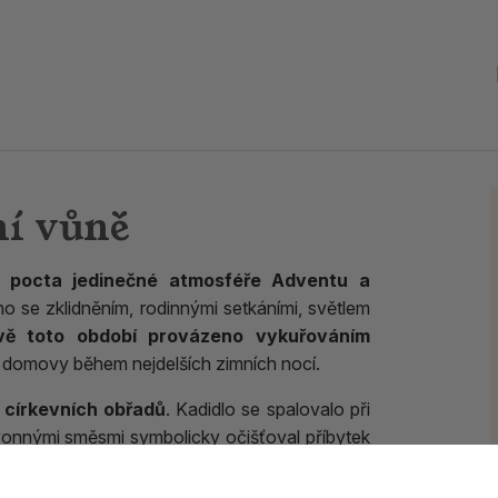
ní vůně
o
pocta jedinečné atmosféře Adventu a
o se zklidněním, rodinnými setkáními, světlem
vě toto období provázeno vykuřováním
a domovy během nejdelších zimních nocí.
 církevních obřadů
. Kadidlo se spalovalo při
onnými směsmi symbolicky očišťoval příbytek
o nadcházející svátky
. Kouř vykuřovadel
odinných okamžiků.