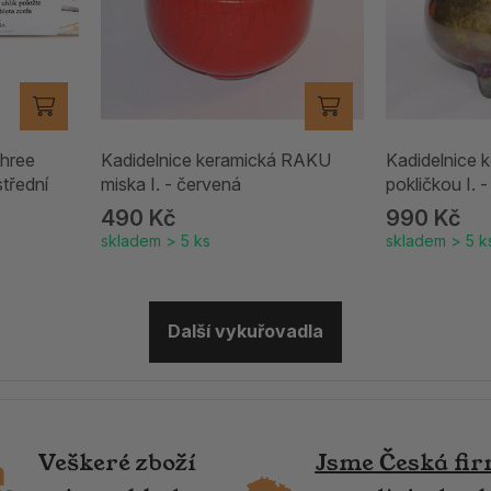
Three
Kadidelnice keramická RAKU
Kadidelnice 
střední
miska I. - červená
pokličkou I.
490 Kč
990 Kč
skladem > 5 ks
skladem > 5 k
Další vykuřovadla
Veškeré zboží
Jsme Česká fi