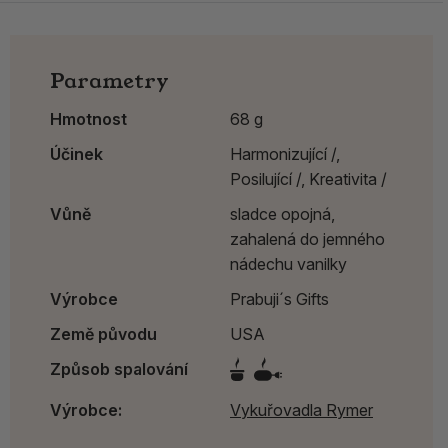
Parametry
Hmotnost
68 g
Účinek
Harmonizující /,
Posilující /,
Kreativita /
Vůně
sladce opojná,
zahalená do jemného
nádechu vanilky
Výrobce
Prabuji´s Gifts
Země původu
USA
Způsob spalování
Výrobce:
Vykuřovadla Rymer