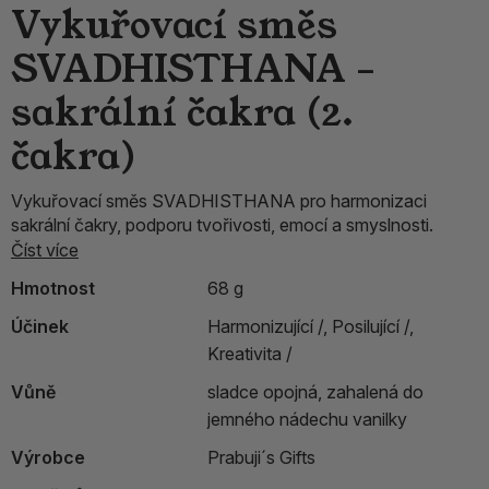
Vykuřovací směs
SVADHISTHANA –
sakrální čakra (2.
čakra)
Vykuřovací směs SVADHISTHANA pro harmonizaci
sakrální čakry, podporu tvořivosti, emocí a smyslnosti.
Číst více
Hmotnost
68 g
Účinek
Harmonizující /,
Posilující /,
Kreativita /
Vůně
sladce opojná, zahalená do
jemného nádechu vanilky
Výrobce
Prabuji´s Gifts