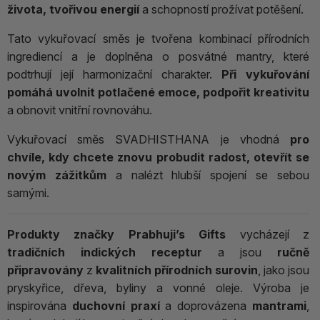
života, tvořivou energií
a schopností prožívat potěšení.
Tato vykuřovací směs je tvořena kombinací přírodních
ingrediencí a je doplněna o posvátné mantry, které
podtrhují její harmonizační charakter.
Při vykuřování
pomáhá uvolnit potlačené emoce, podpořit kreativitu
a obnovit vnitřní rovnováhu.
Vykuřovací směs SVADHISTHANA je vhodná
pro
chvíle, kdy chcete znovu probudit radost, otevřít se
novým zážitkům
a nalézt hlubší spojení se sebou
samými.
Produkty značky Prabhuji’s Gifts
vycházejí z
tradičních indických receptur
a jsou
ručně
připravovány
z
kvalitních přírodních surovin
, jako jsou
pryskyřice, dřeva, byliny a vonné oleje. Výroba je
inspirována
duchovní praxí
a doprovázena
mantrami
,