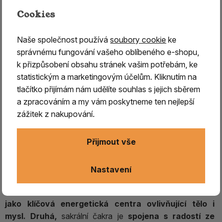
Cookies
Naše společnost používá
soubory cookie
ke
správnému fungování vašeho oblíbeného e-shopu,
k přizpůsobení obsahu stránek vašim potřebám, ke
Vykuřovací směs SVADHISTHANA
statistickým a marketingovým účelům. Kliknutím na
– sakrální čakra (2. čakra)
tlačítko přijímám nám udělíte souhlas s jejich sběrem
Vykuřovací směs SVADHISTHANA – 2. sakrální čakra
a zpracováním a my vám poskytneme ten nejlepší
- tvořivost, emoce
zážitek z nakupování.
Vykuřovací směs
SVADHISTHANA je přírodní
Přijmout vše
vykuřovadlo určené pro harmonizaci druhé, sakrální
čakry a podporu přirozeného toku energie v oblasti
Nastavení
emocí, tvořivosti a smyslnosti.
V tradicích hinduismu a buddhismu jsou
čakry vnímány
jako klíčová energetická centra ovlivňující tělo i
mysl. Druhá,
sakrální čakra je
spojena s radostí ze