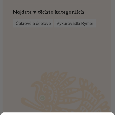
Najdete v těchto kategoriích
Čakrové a účelové
Vykuřovadla Rymer