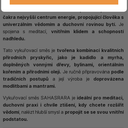
V tradicích hinduismu a buddhismu představuje
korunní
čakra nejvyšší centrum energie, propojující člověka s
univerzálním vědomím a duchovní rovinou bytí.
Je
spojena s meditací,
vnitřním klidem a schopností
nadhledu.
Tato vykuřovací směs je
tvořena kombinací kvalitních
přírodních pryskyřic, jako je kadidlo a myrha,
doplněných vonnými dřevy, bylinami, orientálním
kořením a přírodními oleji.
Je ručně připravována
podle
tradičních postupů
a její výroba je
doprovázena
modlitbami a mantrami.
Vykuřovací směs SAHASRARA je
ideální pro meditaci,
duchovní praxi i chvíle ztišení, kdy chcete rozšířit
vědomí
, nalézt hlubší smysl a
propojit se se svou vnitřní
podstatou.