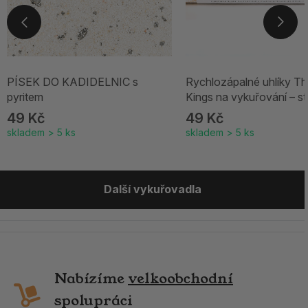
PÍSEK DO KADIDELNIC s
Rychlozápalné uhlíky Th
pyritem
Kings na vykuřování – st
49 Kč
49 Kč
skladem > 5 ks
skladem > 5 ks
Další vykuřovadla
Nabízíme
velkoobchodní
spolupráci