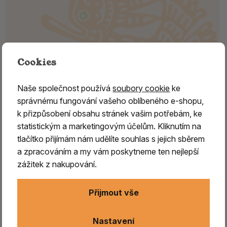
Cookies
Naše společnost používá
soubory cookie
ke
správnému fungování vašeho oblíbeného e-shopu,
k přizpůsobení obsahu stránek vašim potřebám, ke
Vykuřovací směs SAHASRARA –
statistickým a marketingovým účelům. Kliknutím na
korunní čakra (7. čakra)
tlačítko přijímám nám udělíte souhlas s jejich sběrem
a zpracováním a my vám poskytneme ten nejlepší
Vykuřovací směs SAHASRARA – 7. korunní čakra,
zážitek z nakupování.
vědomí a spiritualita
Vykuřovací směs
SAHASRARA je přírodní vykuřovadlo
Přijmout vše
určené pro harmonizaci sedmé, korunní čakry, která
je spojena s vědomím, spiritualitou a hlubším
Nastavení
pochopením sebe sama i světa.