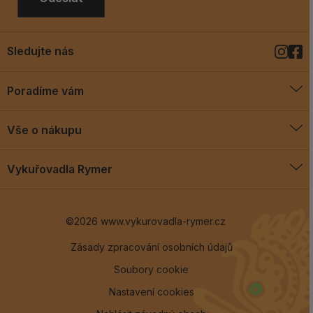
Sledujte nás
Poradíme vám
O vykuřovadlech
Vše o nákupu
Jak vykuřovat
Doprava a platba
Blog
Vykuřovadla Rymer
Obchodní podmínky
Vykuřovadla Rymer
Výměny a vrácení
©2026 www.vykurovadla-rymer.cz
O nás
Věrnostní program
Velkoobchod
Zásady zpracování osobních údajů
Soubory cookie
Kontakt
Nastavení cookies