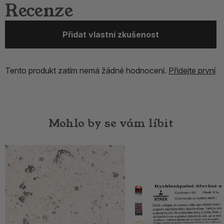
Recenze
Přidat vlastní zkušenost
Tento produkt zatím nemá žádné hodnocení.
Přidejte první
Mohlo by se vám líbit