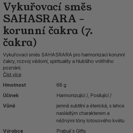
Vykuřovací směs
SAHASRARA –
korunní čakra (7.
čakra)
Vykuřovací směs SAHASRARA pro harmonizaci korunní
čakry, rozvoj vědomí, spirituality a hlubšího vnitřního
poznání.
Číst více
Hmotnost
68 g
Účinek
Harmonizující /,
Posilující /
Vůně
jemně subtilní a éterická, s lehce
nasládlým charakterem a
něžnými tóny lotosového květu
Výrobce
Prabuji´s Gifts