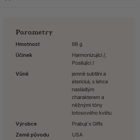
Parametry
Hmotnost
68 g
Účinek
Harmonizující /,
Posilující /
Vůně
jemně subtilní a
éterická, s lehce
nasládlým
charakterem a
něžnými tóny
lotosového květu
Výrobce
Prabuji´s Gifts
Země původu
USA