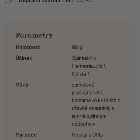
Doprava zdarma
nad 2 000 Kč
Parametry
Hmotnost
68 g
Účinek
Spirituální /,
Harmonizující /,
Očista /
Vůně
sametově
pryskyřičnatá,
balzámově kořenitá a
dřevitě orientální, s
jemně bylinným
nádechem
Výrobce
Prabuji´s Gifts