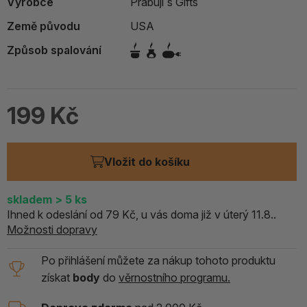
Výrobce
Prabuji´s Gifts
Země původu
USA
Způsob spalování
199 Kč
Vložit do košíku
skladem
> 5
ks
Ihned k odeslání od 79 Kč, u vás doma již v úterý 11.8..
Možnosti dopravy
Po přihlášení můžete za nákup tohoto produktu
získat
body
do
věrnostního programu.