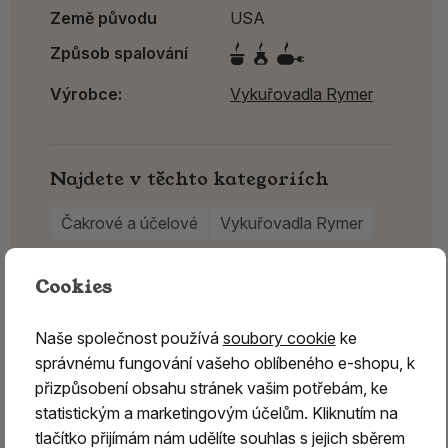
Země původu
USA
Způsob spalování
Výrobce:
Vykuřovadla Rymer
Najdete v těchto kategoriích
Čakrové a účelové
Vykuřovadla Rymer
Cookies
Naše společnost používá
soubory cookie
ke
správnému fungování vašeho oblíbeného e-shopu, k
přizpůsobení obsahu stránek vašim potřebám, ke
statistickým a marketingovým účelům. Kliknutím na
tlačítko přijímám nám udělíte souhlas s jejich sběrem