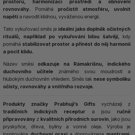
prostoru, harmonizaci prostředí a obnovení
rovnováhy
. Pomáhá
pročistit atmosféru, uvolnit
napětí
a navodit klidnou, vyváženou energii.
Tato vykuřovací směs je
ideální jako doplněk očistných
rituálů, například po vykuřování bílou šalvějí,
kdy
pomáhá
stabilizovat prostor a přinést do něj harmonii
a pocit klidu.
Název směsi
odkazuje na Rámakrišnu, indického
duchovního učitele
známého svou moudrostí a
hlubokým duchovním vhledem. Směs tak
nese symboliku
očisty, rovnováhy a vnitřního rozvoje.
Produkty značky Prabhuji’s Gifts
vycházejí z
tradičních indických receptur
a jsou
ručně
připravovány
z
kvalitních přírodních surovin
, jako jsou
pryskyřice, dřeva, byliny a vonné oleje. Výroba je
inspirována
duchovní praxí
a doprovázena
mantrami
,