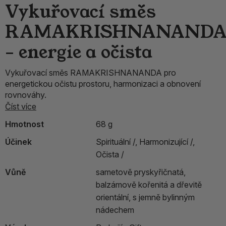
Vykuřovací směs
RAMAKRISHNANAND
– energie a očista
Vykuřovací směs RAMAKRISHNANANDA pro
energetickou očistu prostoru, harmonizaci a obnovení
rovnováhy.
Číst více
Hmotnost
68 g
Účinek
Spirituální /,
Harmonizující /,
Očista /
Vůně
sametově pryskyřičnatá,
balzámově kořenitá a dřevitě
orientální, s jemně bylinným
nádechem