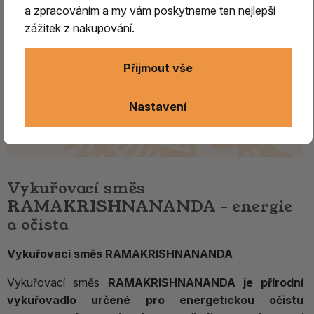
a zpracováním a my vám poskytneme ten nejlepší
zážitek z nakupování.
Přijmout vše
Nastavení
Vykuřovací směs
RAMAKRISHNANANDA – energie
a očista
Vykuřovací směs RAMAKRISHNANANDA
Vykuřovací směs
RAMAKRISHNANANDA je přírodní
vykuřovadlo určené pro energetickou očistu