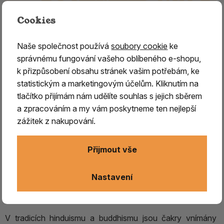
Cookies
Naše společnost používá
soubory cookie
ke
správnému fungování vašeho oblíbeného e-shopu,
k přizpůsobení obsahu stránek vašim potřebám, ke
statistickým a marketingovým účelům. Kliknutím na
Vykuřovací směs MULADHARA –
tlačítko přijímám nám udělíte souhlas s jejich sběrem
kořenová čakra (1. čakra)
a zpracováním a my vám poskytneme ten nejlepší
zážitek z nakupování.
Vykuřovací směs MULADHARA – 1.kořenová čakra -
uzemnění, stabilita
Přijmout vše
Vykuřovací směs
MULADHARA je přírodní vykuřovadlo
určené pro harmonizaci první, kořenové čakry, která
Nastavení
je spojena s uzemněním, stabilitou a základní životní
energií.
V tradicích hinduismu a buddhismu jsou čakry vnímány