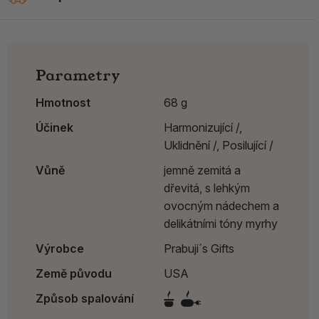
Parametry
Hmotnost
68 g
Účinek
Harmonizující /,
Uklidnění /,
Posilující /
Vůně
jemně zemitá a
dřevitá, s lehkým
ovocným nádechem a
delikátními tóny myrhy
Výrobce
Prabuji´s Gifts
Země původu
USA
Způsob spalování