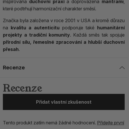
inspirována
duchovní praxí
a doprovázena
mantrami
,
které podtrhují harmonizační charakter směsí.
Značka byla založena v roce 2001 v USA a kromě důrazu
na
kvalitu a autenticitu
podporuje také
humanitární
projekty a tradiční komunity
. Každá směs tak spojuje
přírodní sílu, řemeslné zpracování a hlubší duchovní
přesah
.
Recenze
Recenze
Přidat vlastní zkušenost
Tento produkt zatím nemá žádné hodnocení.
Přidejte první