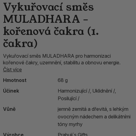
Vykuřovací směs
MULADHARA –
kořenová čakra (1.
čakra)
Vykuřovací směs MULADHARA pro harmonizaci
kořenové čakry, uzemnění, stabilitu a obnovu energie.
Číst více
Hmotnost
68 g
Účinek
Harmonizující /,
Uklidnění /,
Posilující /
Vůně
jemně zemitá a dřevitá, s lehkým
ovocným nádechem a delikátními
tóny myrhy
Výrobce
Prabuji´s Gifts