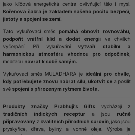
jako klíčová energetická centra ovlivňující tělo i mysl.
Kořenová čakra je základem našeho pocitu bezpečí,
jistoty a spojení se zemí.
Tato vykuřovací směs
pomáhá obnovit rovnováhu,
podpořit vnitřní klid a dodat energii
ve chvílích
vyčerpání. Při vykuřování
vytváří stabilní a
harmonickou atmosféru vhodnou pro odpočinek
,
meditaci i
návrat k sobě samým.
Vykuřovací směs MULADHARA je
ideální pro chvíle,
kdy potřebujete znovu nabrat sílu, ukotvit se
a posílit
své
spojení s přirozeným rytmem života.
Produkty značky Prabhuji’s Gifts
vycházejí z
tradičních indických receptur
a jsou
ručně
připravovány
z
kvalitních přírodních surovin
, jako jsou
pryskyřice, dřeva, byliny a vonné oleje. Výroba je