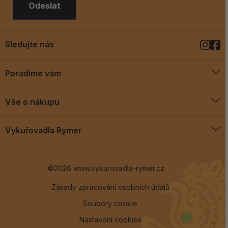
Odeslat
Sledujte nás
Poradíme vám
O vykuřovadlech
Vše o nákupu
Jak vykuřovat
Doprava a platba
Blog
Vykuřovadla Rymer
Obchodní podmínky
Vykuřovadla Rymer
Výměny a vrácení
©2026 www.vykurovadla-rymer.cz
O nás
Věrnostní program
Velkoobchod
Zásady zpracování osobních údajů
Soubory cookie
Kontakt
Nastavení cookies