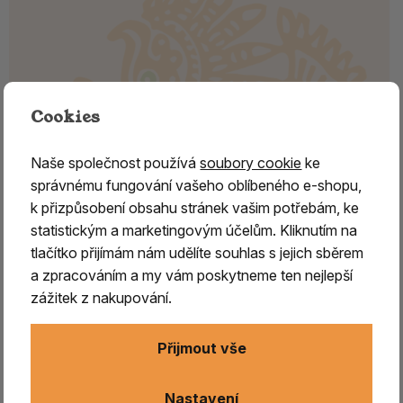
Cookies
Naše společnost používá
soubory cookie
ke
správnému fungování vašeho oblíbeného e-shopu,
k přizpůsobení obsahu stránek vašim potřebám, ke
statistickým a marketingovým účelům. Kliknutím na
tlačítko přijímám nám udělíte souhlas s jejich sběrem
Vykuřovací směs - MOJŽÍŠ
a zpracováním a my vám poskytneme ten nejlepší
zážitek z nakupování.
Tato vzácná a skvostně vonící směs, složená z velmi
ušlechtilých ingrediencí,
získala své jméno podle toho,
že právě Mojžíš dostal od Boha recept na sestavení
Přijmout vše
chrámového kadidla.
Nastavení