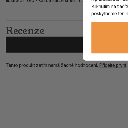
Ilustrační foto - každá šarže směsi může mít mírně odli
šný v
Kliknutím na tlač
poskytneme ten ne
Recenze
Přidat vlastní zk
Tento produkt zatím nemá žádné hodnocení.
Přidejte první