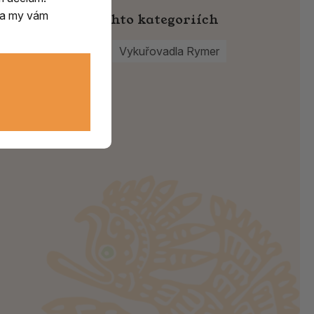
m a my vám
Najdete v těchto kategoriích
Original Rymer
Vykuřovadla Rymer