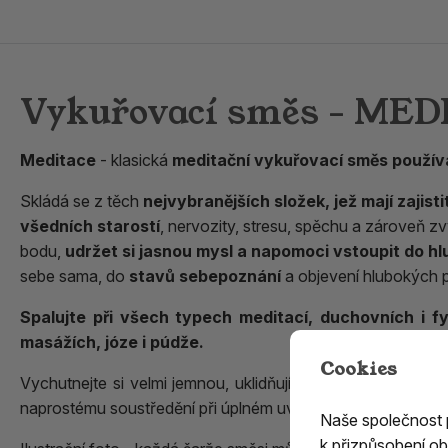
Vykuřovací směs - ME
Meditace
- klasická
meditační vykuřovací směs použí
Skládá se z těch
nejvybranějších složek, jež mají zajist
všedních starostí
, nervozity, stresu, spěchu a zároveň z
bodu,
udržet si jasnou mysl a napomoci vstoupit do 
sebe sama, do
stavů sebepoznání
a objevení hlubokých p
Spalujte při všech typech meditací, duchovních i fy
masážích, józe i púdže.
Cookies
Vychutnejte si velmi jemnou, uklidňující, sladce i kořeni
naprostému soustředění při úplném uvolnění, soustředění mys
Naše společnost
k přizpůsobení ob