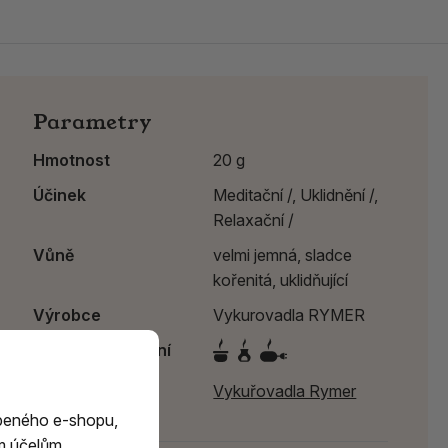
Parametry
Hmotnost
20 g
Účinek
Meditační /,
Uklidnění /,
Relaxační /
Vůně
velmi jemná, sladce
kořenitá, uklidňující
Výrobce
Vykurovadla RYMER
Způsob spalování
Výrobce:
Vykuřovadla Rymer
beného e-shopu,
m účelům.