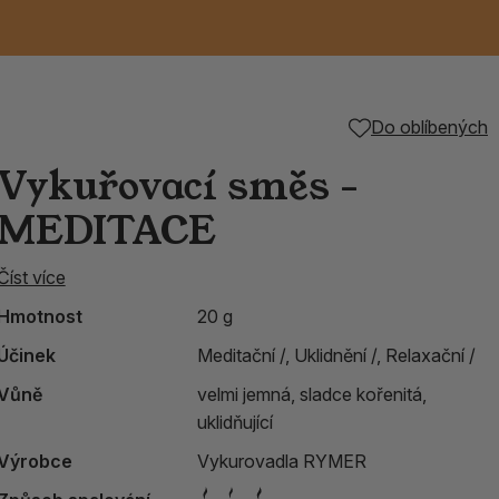
Keramické RAKU
Vonné tyčinky z
Kouřící panáčci na
Příslušenství k
Do oblíbených
é
nice
die
TIK
Svazky
Řecké chrámové
Tuhé mýdlo ALEPPO
Svíce
kadidelnice
Japonska
františky
tibetským mísám
Vykuřovací směs -
Orientální kovové
MEDITACE
lucerny
Číst více
Hmotnost
20 g
Účinek
Meditační /,
Uklidnění /,
Relaxační /
Vůně
velmi jemná, sladce kořenitá,
uklidňující
Výrobce
Vykurovadla RYMER