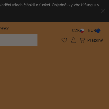
ladění všech článků a funkcí. Objednávky zboží fungují v
vinky
CZK
EUR
Prázdný