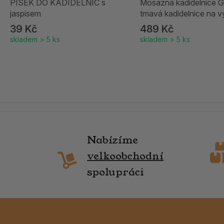
PÍSEK DO KADIDELNIC s
Mosazná kadidelnice G
jaspisem
tmavá kadidelnice na v
39 Kč
489 Kč
skladem > 5 ks
skladem > 5 ks
Nabízíme
velkoobchodní
spolupráci