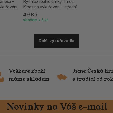
anéša –
Rychlozápalné uhlíky Three
ykuřování
Kings na vykuřování – střední
49 Kč
skladem > 5 ks
Další vykuřovadla
Veškeré zboží
Jsme Česká fi
máme skladem
s tradicí od ro
Novinky na Váš e-mail