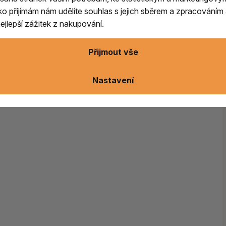
zhled i složení.
ítko přijímám nám udělíte souhlas s jejich sběrem a zpracování
jlepší zážitek z nakupování.
Přijmout vše
ušenost
Nastavení