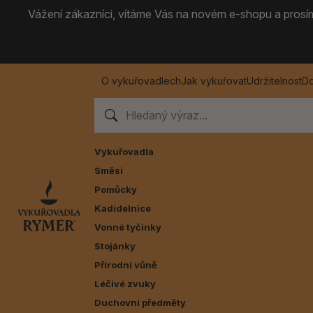
Vážení zákazníci, vítáme Vás na novém e-shopu a prosíme
O vykuřovadlech
Jak vykuřovat
Udržitelnost
Do
Vykuřovadla
Směsi
Pomůcky
Kadidelnice
Vonné tyčinky
Stojánky
Přírodní vůně
Léčivé zvuky
Duchovní předměty