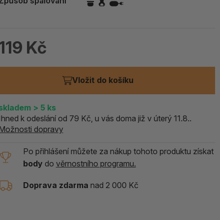
Způsob spalování
ALOE PRAVÁ (Aloe vera)
119 Kč
119 Kč
skladem > 5 ks
Vložit do košíku
skladem
> 5
ks
Ihned k odeslání od 79 Kč, u vás doma již v úterý 11.8..
Možnosti dopravy
Po přihlášení můžete za nákup tohoto produktu získat
body
do
věrnostního programu.
Doprava zdarma
nad 2 000 Kč