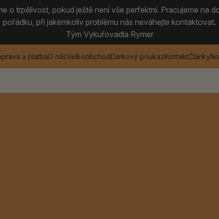
 o trpělivost, pokud ještě není vše perfektní. Pracujeme na do
pořádku, při jakémkoliv problému nás neváhejte kontaktovat.
Tým Vykuřovadla Rymer
prava a platba
O nás
Velkoobchod
Dárkový poukaz
Kontakt
Články
No