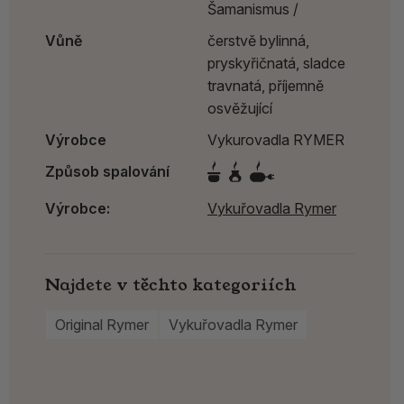
Šamanismus /
Vůně
čerstvě bylinná,
pryskyřičnatá, sladce
travnatá, příjemně
osvěžující
Výrobce
Vykurovadla RYMER
Způsob spalování
Výrobce:
Vykuřovadla Rymer
Najdete v těchto kategoriích
Original Rymer
Vykuřovadla Rymer