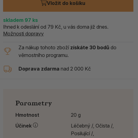
Vložit do košíku
skladem 97
ks
Ihned k odeslání od 79 Kč, u vás doma již dnes.
Možnosti dopravy
Za nákup tohoto zboží
získáte 30 bodů
do
věrnostního programu.
Doprava zdarma
nad 2 000 Kč
Parametry
Hmotnost
20 g
Účinek
Léčebný /,
Očista /,
Posilující /,