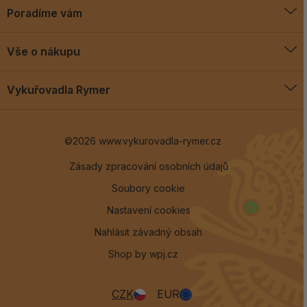
Poradíme vám
O vykuřovadlech
Vše o nákupu
Jak vykuřovat
Doprava a platba
Blog
Vykuřovadla Rymer
Obchodní podmínky
Vykuřovadla Rymer
Výměny a vrácení
©2026 www.vykurovadla-rymer.cz
O nás
Věrnostní program
Velkoobchod
Zásady zpracování osobních údajů
Soubory cookie
Kontakt
Nastavení cookies
Nahlásit závadný obsah
Shop by
wpj.cz
CZK
EUR