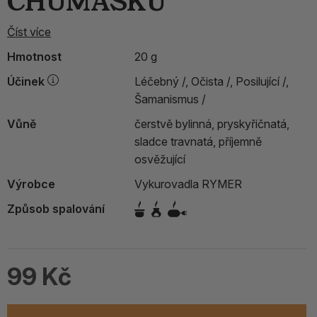
CHUMASKŮ
Číst více
Hmotnost
20 g
Účinek
Léčebný /,
Očista /,
Posilující /,
Šamanismus /
Vůně
čerstvě bylinná, pryskyřičnatá,
sladce travnatá, příjemně
osvěžující
Výrobce
Vykurovadla RYMER
Způsob spalování
99 Kč