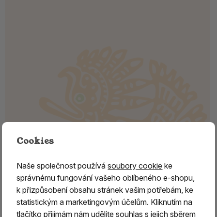
Cookies
Naše společnost používá
soubory cookie
ke
správnému fungování vašeho oblíbeného e-shopu,
k přizpůsobení obsahu stránek vašim potřebám, ke
Vykuřovací směs - LÉČBA PODLE
statistickým a marketingovým účelům. Kliknutím na
CHUMASKŮ
tlačítko přijímám nám udělíte souhlas s jejich sběrem