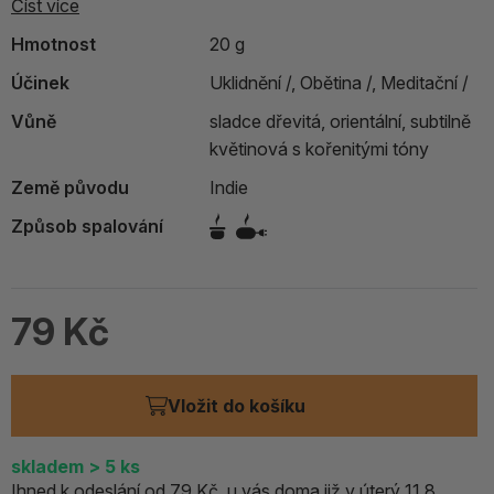
Číst více
Hmotnost
20 g
Účinek
Uklidnění /,
Obětina /,
Meditační /
Vůně
sladce dřevitá, orientální, subtilně
květinová s kořenitými tóny
Země původu
Indie
Způsob spalování
79 Kč
Vložit do košíku
skladem
> 5
ks
Ihned k odeslání od 79 Kč, u vás doma již v úterý 11.8..