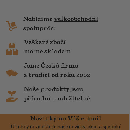
Nabízíme
velkoobchodní
spolupráci
Veškeré zboží
máme skladem
Jsme Česká firma
s tradicí od roku 2002
Naše produkty jsou
přírodní a udržitelné
Novinky na Váš e-mail
Už nikdy nezmeškejte naše novinky, akce a speciální