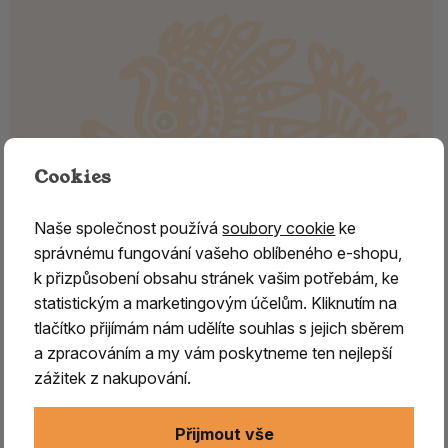
Cookies
Naše společnost používá
soubory cookie
ke
správnému fungování vašeho oblíbeného e-shopu,
k přizpůsobení obsahu stránek vašim potřebám, ke
statistickým a marketingovým účelům. Kliknutím na
Vykuřovací směs - BUDDHOVO
tlačítko přijímám nám udělíte souhlas s jejich sběrem
POTĚŠENÍ
a zpracováním a my vám poskytneme ten nejlepší
zážitek z nakupování.
Existuje mnoho vykuřovacích směsí, jež jsou označovány
jako buddhistické, nebo jako
buddhovo potěšení
. Pod
Přijmout vše
tímto názvem se většinou skrývají různé variace