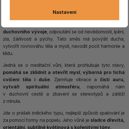
základních směsí tří a pěti ingrediencí.
Nastavení
Tento vonný prášek je velmi blízko právě
směsi pěti
složek
, kdy
každá z nich symbolizuje jeden aspekt
duchovního vývoje
, odpoutání se od nevědomosti, lpění,
zla, žárlivosti a pýchy. Tato směs má povýšit ducha,
vytvořit rovnováhu těla a mysli, navodit pocit harmonie a
klidu.
Jedná se o meditační vůni, která prohlubuje tyto stavy,
pomáhá se zklidnit a otevřít mysl
,
výborná pro tichá
cvičení těla i duše
. Zjemňuje vibrace a
čistí auru,
vytváří spirituální atmosféru
, napomáhá nám
v duchovní cestě a zbavení se stereotypů a zátěží
z minula.
Jde o prášek indického typu, nejlepší způsob spalování je
za pomocí formy na popelu. Jeho vůně je
sladce dřevitá,
orientální, subtilně květinová s kořenitými tóny
.