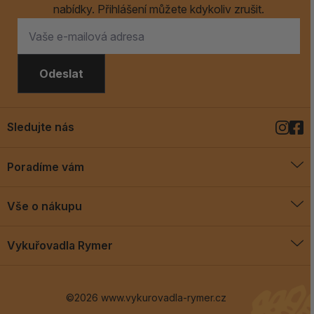
nabídky. Přihlášení můžete kdykoliv zrušit.
Odeslat
Sledujte nás
Poradíme vám
O vykuřovadlech
Vše o nákupu
Jak vykuřovat
Doprava a platba
Blog
Vykuřovadla Rymer
Obchodní podmínky
Vykuřovadla Rymer
Výměny a vrácení
©2026 www.vykurovadla-rymer.cz
O nás
Věrnostní program