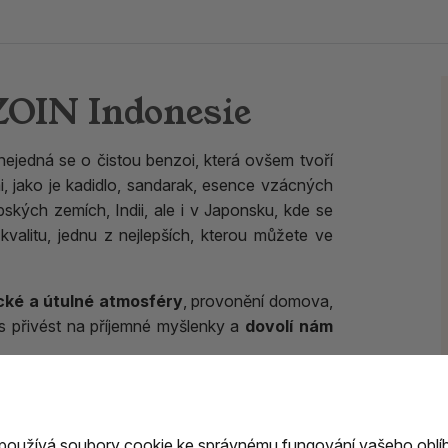
OIN Indonesie
 nejedná se o čistou benzoi, která ovšem tvoří
, jako je kadidlo, sandarak, esence vzácných
ských zemích, Indii, ale i v Japonsku, kde se
alitu, jednu z nejlepších, kterou můžete ve
ické a útulné atmosféry
, provonění domova,
s přivést na příjemné myšlenky a
dovolí nám
 a ušlechtilá s doteky vzácných dřevin.
 používá
soubory cookie
ke správnému fungování vašeho oblí