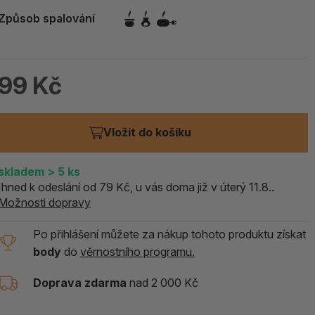
ALOE PRAVÁ (Aloe vera)
Způsob spalování
119 Kč
skladem > 5 ks
99 Kč
Vložit do košíku
skladem
> 5
ks
Ihned k odeslání od 79 Kč, u vás doma již v úterý 11.8..
Možnosti dopravy
Po přihlášení můžete za nákup tohoto produktu získat
body
do
věrnostního programu.
Doprava zdarma
nad 2 000 Kč