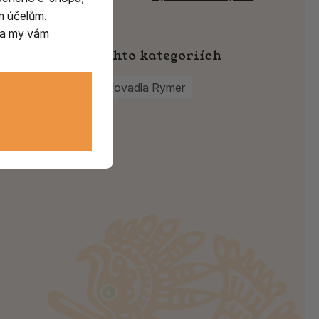
m účelům.
m a my vám
Najdete v těchto kategoriích
Ostatní
Vykuřovadla Rymer