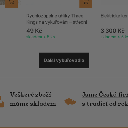
Rychlozápalné uhlíky Three
Elektrická ke
Kings na vykuřování – střední
49 Kč
3 300 Kč
skladem > 5 ks
skladem > 5 k
Další vykuřovadla
Veškeré zboží
Jsme Česká fi
máme skladem
s tradicí od ro