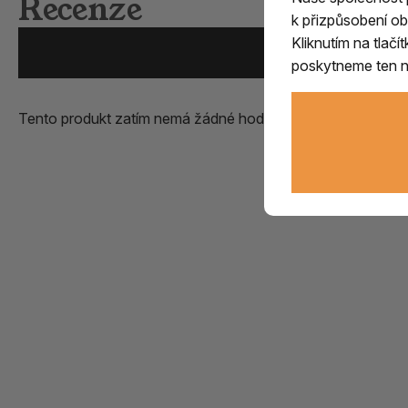
Recenze
k přizpůsobení ob
Kliknutím na tlač
Přidat vlastní zk
poskytneme ten ne
Tento produkt zatím nemá žádné hodnocení.
Přidejte první