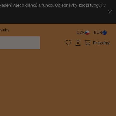
ladění všech článků a funkcí. Objednávky zboží fungují v
vinky
CZK
EUR
Prázdný