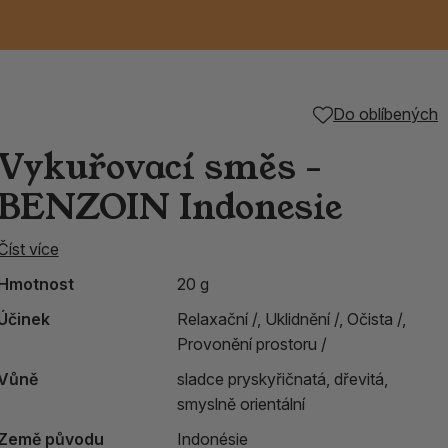
Keramické RAKU
Vonné tyčinky z
Kouřící panáčci na
Příslušenství k
Do oblíbených
é
nice
die
TIK
Svazky
Řecké chrámové
Tuhé mýdlo ALEPPO
Svíce
kadidelnice
Japonska
františky
tibetským mísám
Vykuřovací směs -
Orientální kovové
BENZOIN Indonesie
lucerny
Číst více
Hmotnost
20 g
Účinek
Relaxační /,
Uklidnění /,
Očista /,
Provonění prostoru /
Vůně
sladce pryskyřičnatá, dřevitá,
smyslně orientální
Země původu
Indonésie