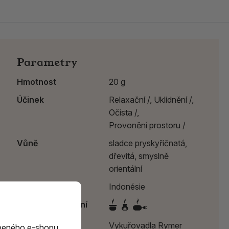
Parametry
Hmotnost
20 g
Účinek
Relaxační /,
Uklidnění /,
Očista /,
Provonění prostoru /
Vůně
sladce pryskyřičnatá,
dřevitá, smyslně
orientální
Země původu
Indonésie
Způsob spalování
Výrobce:
Vykuřovadla Rymer
beného e-shopu,