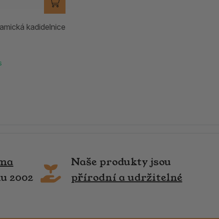
ramická kadidelnice
s
rma
Naše produkty jsou
ku 2002
přírodní a udržitelné