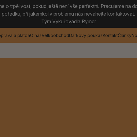
 o trpělivost, pokud ještě není vše perfektní. Pracujeme na do
pořádku, při jakémkoliv problému nás neváhejte kontaktovat.
Tým Vykuřovadla Rymer
prava a platba
O nás
Velkoobchod
Dárkový poukaz
Kontakt
Články
No