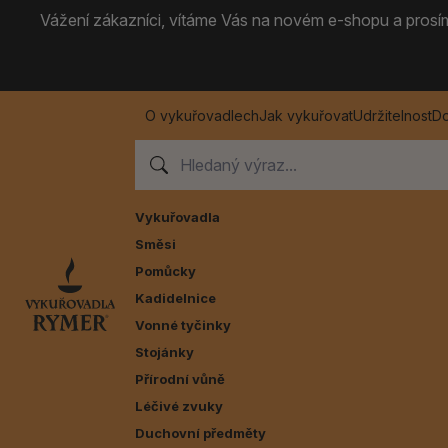
Vážení zákazníci, vítáme Vás na novém e-shopu a prosíme
O vykuřovadlech
Jak vykuřovat
Udržitelnost
Do
Vykuřovadla
Směsi
Pomůcky
Kadidelnice
Vonné tyčinky
Stojánky
Přírodní vůně
Léčivé zvuky
Duchovní předměty