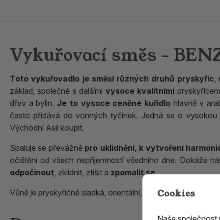
Vykuřovací směs - BENZ
Toto vykuřovadlo je směsí různých druhů pryskyřic
,
základ, společně s dalšími
vysoce kvalitními
pryskyřicemi
dřev a bylin.
Je to vysoce ceněné kuřidlo
hlavně v arab
často přidává do vonných tyčinek. Jedná se o vysokou kv
Východní Asii koupit.
Spaluje se převážně
pro uklidnění, k vytvoření harmon
očištění od všech nepříjemností všedního dne. Dokáže ná
odpočinout
, zklidnit, ztišit a
zpomalit se
.
Cookies
Vůně je pryskyřičně sladká, orientální, sametová, vyvážená
Naše společnost