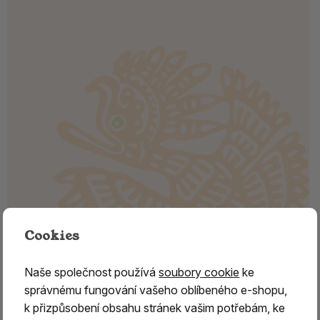
Cookies
Vykuřovací prášek - ZHI-NEY
Naše společnost používá
soubory cookie
ke
SANG
správnému fungování vašeho oblíbeného e-shopu,
k přizpůsobení obsahu stránek vašim potřebám, ke
Pálení obětních vykuřovadel má v Tibetu dlouhou a