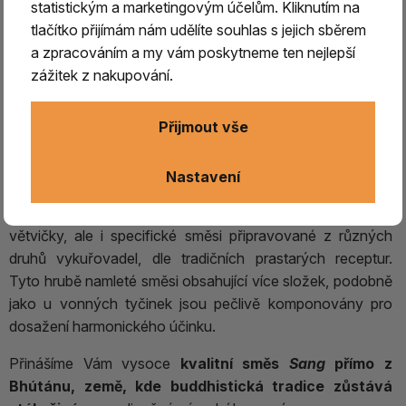
statistickým a marketingovým účelům. Kliknutím na
hluboce zakořeněnou tradici
. Už staří
šamani
tlačítko přijímám nám udělíte souhlas s jejich sběrem
bönpové používali různé druhy kuřidel
, přičemž tato
a zpracováním a my vám poskytneme ten nejlepší
praxe postupně pronikla i do buddhistických rituálů.
zážitek z nakupování.
Hlavním účelem bylo
obětování božstvům, ochrana
před zlými duchy a démony, očištění prostoru i
Přijmout vše
karmy,
nejen vlastní ale i karmy blízkých a všech cítících
bytostí.
Nastavení
Nejčastěji se spalují větvičky jalovce, označované
jako
sang
. Toto slovo však znamená nejen samotné
větvičky, ale i specifické směsi připravované z různých
druhů vykuřovadel, dle tradičních prastarých receptur.
Tyto hrubě namleté ​​směsi obsahující více složek, podobně
jako u vonných tyčinek jsou pečlivě komponovány pro
dosažení harmonického účinku.
Přinášíme Vám vysoce
kvalitní směs
Sang
přímo z
Bhútánu, země, kde buddhistická tradice zůstává