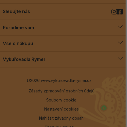
Sledujte nás
Poradíme vám
O vykuřovadlech
Vše o nákupu
Jak vykuřovat
Doprava a platba
Blog
Vykuřovadla Rymer
Obchodní podmínky
Vykuřovadla Rymer
Výměny a vrácení
©2026 www.vykurovadla-rymer.cz
O nás
Věrnostní program
Velkoobchod
Zásady zpracování osobních údajů
Soubory cookie
Kontakt
Nastavení cookies
Nahlásit závadný obsah