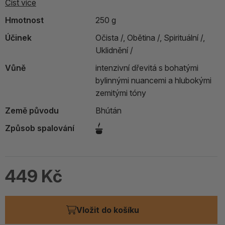
Číst více
Hmotnost
250 g
Účinek
Očista /,
Obětina /,
Spirituální /,
Uklidnění /
Vůně
intenzivní dřevitá s bohatými
bylinnými nuancemi a hlubokými
zemitými tóny
Země původu
Bhútán
Způsob spalování
449 Kč
Vložit do košíku