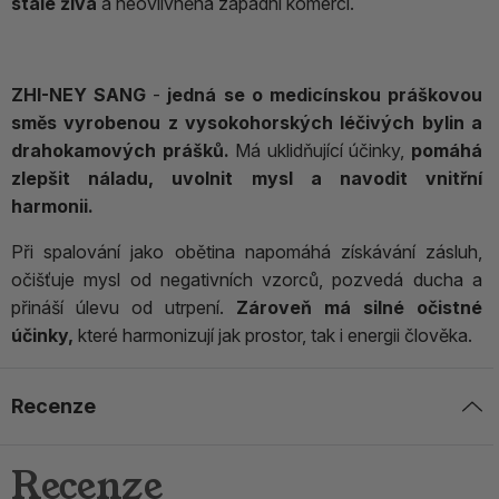
stále živá
a neovlivněná západní komercí.
ZHI-NEY SANG
-
jedná se o medicínskou práškovou
směs vyrobenou z vysokohorských léčivých bylin a
drahokamových prášků.
Má uklidňující účinky,
pomáhá
zlepšit náladu, uvolnit mysl a navodit vnitřní
harmonii.
Při spalování jako obětina napomáhá získávání zásluh,
očišťuje mysl od negativních vzorců, pozvedá ducha a
přináší úlevu od utrpení.
Zároveň má silné očistné
účinky,
které harmonizují jak prostor, tak i energii člověka.
Recenze
Recenze