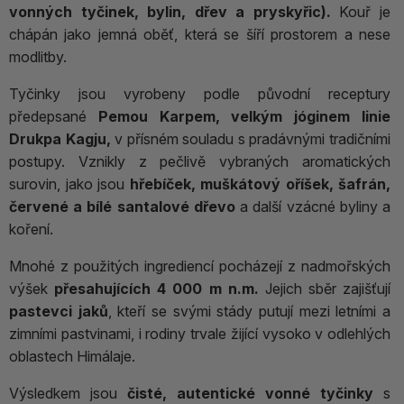
vonných tyčinek, bylin, dřev a pryskyřic).
Kouř je
chápán jako jemná oběť, která se šíří prostorem a nese
modlitby.
Tyčinky jsou vyrobeny podle původní receptury
předepsané
Pemou Karpem, velkým jóginem linie
Drukpa Kagju,
v přísném souladu s pradávnými tradičními
postupy. Vznikly z pečlivě vybraných aromatických
surovin, jako jsou
hřebíček, muškátový oříšek, šafrán,
červené a bílé santalové dřevo
a další vzácné byliny a
koření.
Mnohé z použitých ingrediencí pocházejí z nadmořských
výšek
přesahujících 4 000 m n.m.
Jejich sběr zajišťují
pastevci jaků
, kteří se svými stády putují mezi letními a
zimními pastvinami, i rodiny trvale žijící vysoko v odlehlých
oblastech Himálaje.
Výsledkem jsou
čisté, autentické vonné tyčinky
s