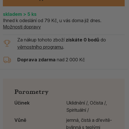
skladem > 5
ks
Ihned k odeslání od 79 Kč, u vás doma již dnes.
Možnosti dopravy
Za nákup tohoto zboží
získáte 0 bodů
do
věrnostního programu
.
Doprava zdarma
nad 2 000 Kč
Parametry
Účinek
Uklidnění /,
Očista /,
Spirituální /
Vůně
jemná, čistá a dřevitě-
bylinná s teplými