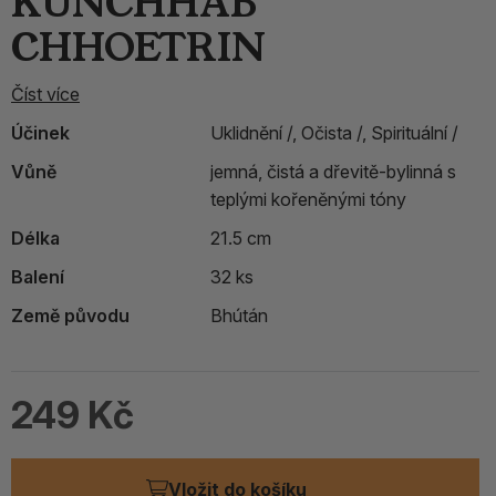
KUNCHHAB
CHHOETRIN
Číst více
Účinek
Uklidnění /,
Očista /,
Spirituální /
Vůně
jemná, čistá a dřevitě-bylinná s
teplými kořeněnými tóny
Délka
21.5 cm
Balení
32 ks
Země původu
Bhútán
249 Kč
Vložit do košíku