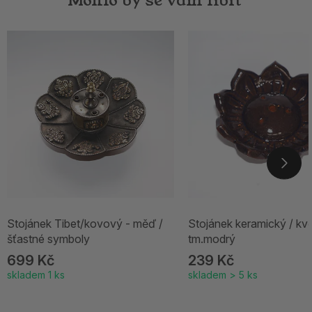
Mohlo by se vám líbit
Stojánek Tibet/kovový - měď /
Stojánek keramický / kv
šťastné symboly
tm.modrý
699 Kč
239 Kč
skladem 1 ks
skladem > 5 ks