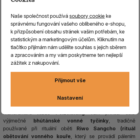
Výroba vonných tyčinek je v Bhútánu po staletí
hluboce zakořeněnou tradicí
, předávanou z generace
Naše společnost používá
soubory cookie
ke
na generaci. Právě
spojení úcty k řemeslu, pečlivé
správnému fungování vašeho oblíbeného e-shopu,
ruční práce a výjimečně kvalitních přírodních surovin
k přizpůsobení obsahu stránek vašim potřebám, ke
dělá z bhútánských tyčinek jedny
z nejžádanějších v
statistickým a marketingovým účelům. Kliknutím na
rámci celého himálajského regionu.
tlačítko přijímám nám udělíte souhlas s jejich sběrem
a zpracováním a my vám poskytneme ten nejlepší
Díky
100% přírodnímu složení
a mimořádné péči při
zážitek z nakupování.
výrobě nabízejí
bhútánské vonné tyčinky autentický,
silně aromatický a zároveň harmonický zážitek
, který
Přijmout vše
potěší smysly a
přináší hluboký vnitřní klid.
Nastavení
ZHINGKHAM KUNCHHAB CHHOETRIN
Manufaktura
Nado Poizokhang
vám přináší další
výjimečné
bhútánské vonné tyčinky
, tradičně
používané při rituální oběti
Riwo Sangcho (
rituál
obětování vonného kouře
, který se provádí pálením