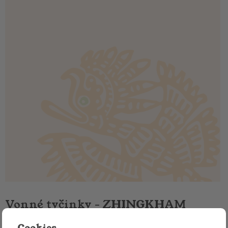
Vonné tyčinky - ZHINGKHAM
KUNCHHAB CHHOETRIN
Cookies