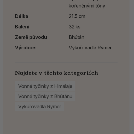
kořeněnými tóny
Délka
21.5 cm
Balení
32 ks
Země původu
Bhútán
Výrobce:
Vykuřovadla Rymer
Najdete v těchto kategoriích
Vonné tyčinky z Himálaje
Vonné tyčinky z Bhútánu
Vykuřovadla Rymer