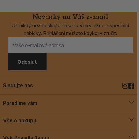
Novinky na Váš e-mail
Už nikdy nezmeškejte naše novinky, akce a speciální
nabídky. Přihlášení můžete kdykoliv zrušit.
Odeslat
Sledujte nás
Poradíme vám
O vykuřovadlech
Vše o nákupu
Jak vykuřovat
Doprava a platba
Blog
Vykuřovadla Rymer