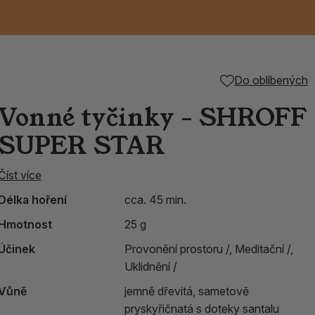
Keramické RAKU
Vonné tyčinky z
Kouřící panáčci na
Příslušenství k
Do oblíbených
é
nice
die
TIK
Svazky
Řecké chrámové
Tuhé mýdlo ALEPPO
Svíce
kadidelnice
Japonska
františky
tibetským mísám
Vonné tyčinky - SHROFF
Orientální kovové
SUPER STAR
lucerny
Číst více
Délka hoření
cca. 45 min.
Hmotnost
25 g
Účinek
Provonění prostoru /,
Meditační /,
Uklidnění /
Vůně
jemně dřevitá, sametově
pryskyřičnatá s doteky santalu