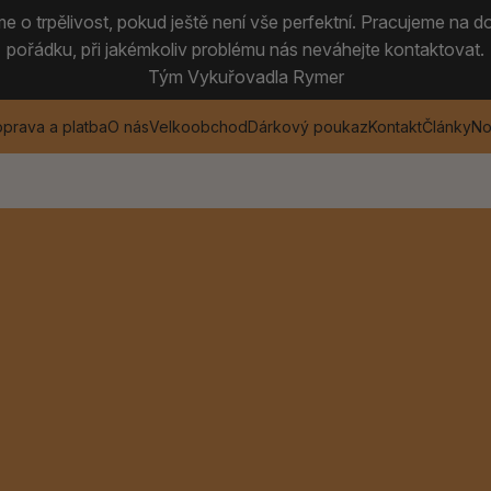
 o trpělivost, pokud ještě není vše perfektní. Pracujeme na do
pořádku, při jakémkoliv problému nás neváhejte kontaktovat.
Tým Vykuřovadla Rymer
prava a platba
O nás
Velkoobchod
Dárkový poukaz
Kontakt
Články
No