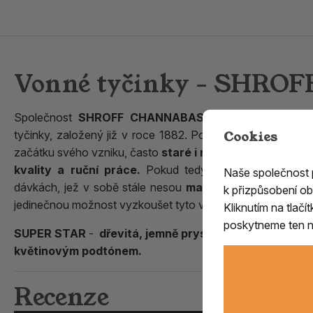
Vonné tyčinky - SHRO
Společnost
SHROFF CHANNABASAPPA
je malý rodi
Cookies
tyčinky, založený již v roce 1882. Používá stále
původní
začátku svého vzniku, často
staré i několik staletí
, samoz
kvality a ruční práce.
Pokud tedy hledáte autentické a
Naše společnost
dávkách, jež v sobě stále nesou
magické a opojné vůn
k přizpůsobení ob
jedinečnou možnost vyzkoušet tyto vskutku
jedinečné vo
Kliknutím na tlač
poskytneme ten ne
SUPER STAR
-
dřevitá, jemně pryskyřičnatá vůně
se s
květinovým podtónem.
Recenze