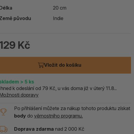
ALOE PRAVÁ (Aloe vera)
Délka
20 cm
Země původu
Indie
119 Kč
skladem > 5 ks
129 Kč
Vložit do košíku
skladem
> 5
ks
Ihned k odeslání od 79 Kč, u vás doma již v úterý 11.8..
Možnosti dopravy
Po přihlášení můžete za nákup tohoto produktu získat
body
do
věrnostního programu.
Doprava zdarma
nad 2 000 Kč