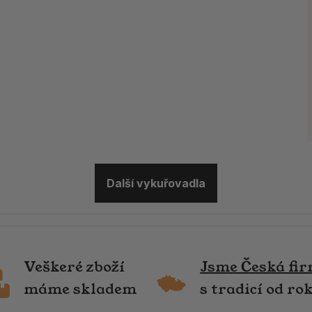
Další vykuřovadla
Veškeré zboží
Jsme Česká fi
máme skladem
s tradicí od ro