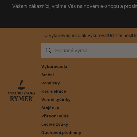
Vážení zákazníci, vítáme Vás na novém e-shopu a prosíme
O vykuřovadlech
Jak vykuřovat
Udržitelnost
Do
Vykuřovadla
Směsi
Pomůcky
Kadidelnice
Vonné tyčinky
Stojánky
Přírodní vůně
Léčivé zvuky
Duchovní předměty