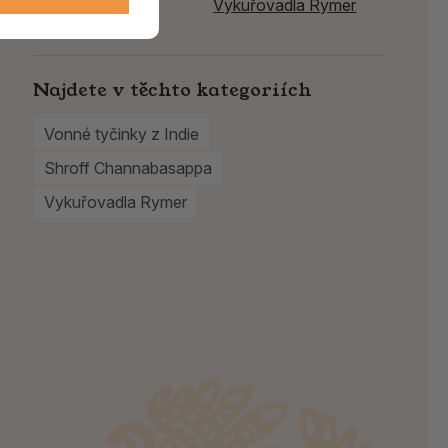
Výrobce:
Vykuřovadla Rymer
Najdete v těchto kategoriích
Vonné tyčinky z Indie
Shroff Channabasappa
Vykuřovadla Rymer