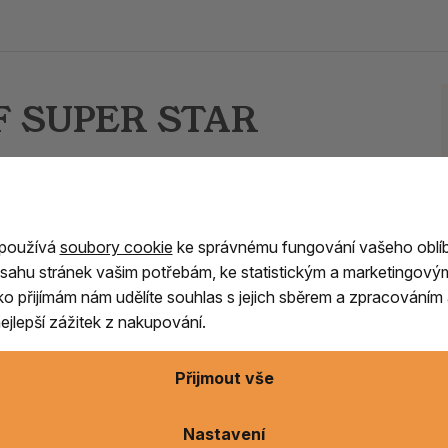
FF SUPER STAR
nný podnik vyrábějící v páté generaci vonné
 recepty
a řemeslné postupy jako na samém
řejmostí je
přírodní složení, přísná kontrola
 tradiční agarbathi, vyráběné jen v malých
 používá
soubory cookie
ke správnému fungování vašeho oblí
ě
s nepřerušeným odkazem staré školy, máte
sahu stránek vašim potřebám, ke statistickým a marketingový
nné tyčinky.
ítko přijímám nám udělíte souhlas s jejich sběrem a zpracování
jlepší zážitek z nakupování.
ametovými doteky santalu a
jemným
Přijmout vše
Nastavení