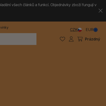
ladění všech článků a funkcí. Objednávky zboží fungují v
vinky
CZK
EUR
Prázdný