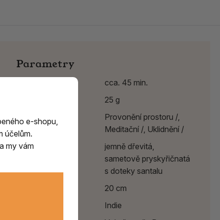
Parametry
Délka hoření
cca. 45 min.
Hmotnost
25 g
Účinek
Provonění prostoru /,
beného e-shopu,
Meditační /,
Uklidnění /
m účelům.
m a my vám
Vůně
jemně dřevitá,
sametově pryskyřičnatá
s doteky santalu
Délka
20 cm
Země původu
Indie