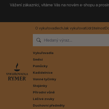
Vážení zákazníci, vítáme Vás na novém e-shopu a prosíme
O vykuřovadlech
Jak vykuřovat
Udržitelnost
Do
Vykuřovadla
Směsi
Pomůcky
Kadidelnice
Vonné tyčinky
Stojánky
Přírodní vůně
Léčivé zvuky
Duchovní předměty