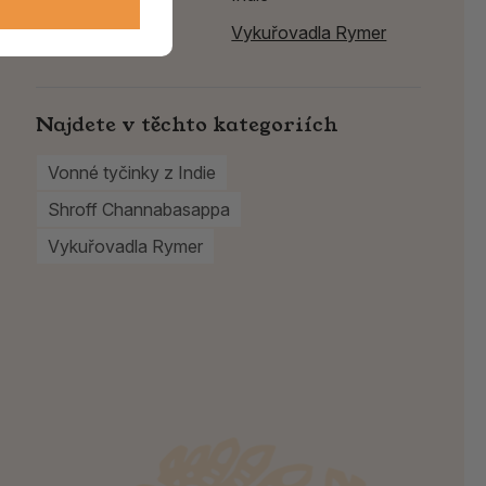
Výrobce:
Vykuřovadla Rymer
Najdete v těchto kategoriích
Vonné tyčinky z Indie
Shroff Channabasappa
Vykuřovadla Rymer