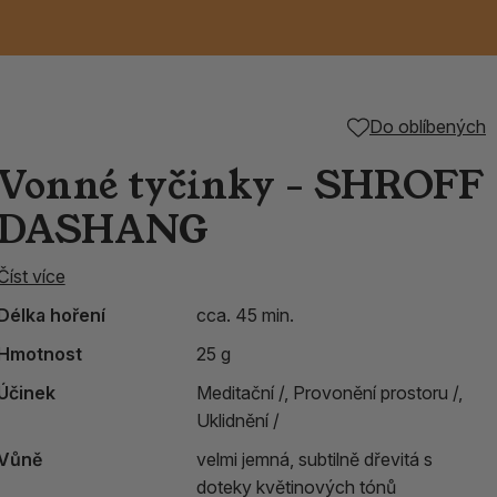
Keramické RAKU
Vonné tyčinky z
Kouřící panáčci na
Příslušenství k
Do oblíbených
é
nice
die
TIK
Svazky
Řecké chrámové
Tuhé mýdlo ALEPPO
Svíce
kadidelnice
Japonska
františky
tibetským mísám
Vonné tyčinky - SHROFF
Orientální kovové
DASHANG
lucerny
Číst více
Délka hoření
cca. 45 min.
Hmotnost
25 g
Účinek
Meditační /,
Provonění prostoru /,
Uklidnění /
Vůně
velmi jemná, subtilně dřevitá s
doteky květinových tónů