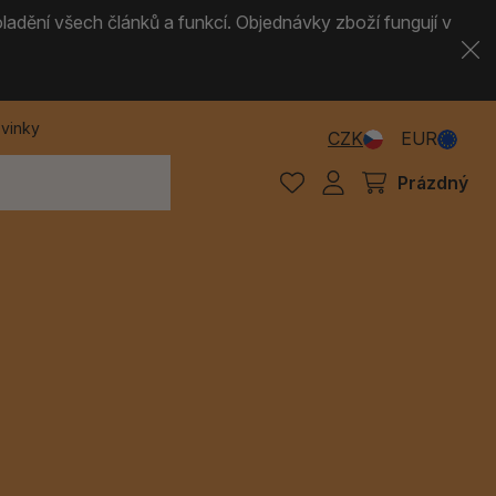
ladění všech článků a funkcí. Objednávky zboží fungují v
vinky
CZK
EUR
Prázdný