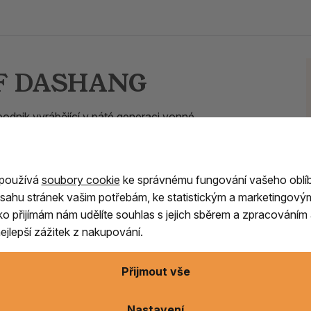
FF DASHANG
podnik vyrábějící v páté generaci vonné
ecepty
a řemeslné postupy jako na samém
řejmostí je
přírodní složení, přísná kontrola
diční agarbathi, vyráběné jen v malých
 používá
soubory cookie
ke správnému fungování vašeho oblí
 nepřerušeným odkazem staré školy, máte
sahu stránek vašim potřebám, ke statistickým a marketingový
nné tyčinky.
ítko přijímám nám udělíte souhlas s jejich sběrem a zpracování
ová
vůně bez orientální sladkosti přináší
jlepší zážitek z nakupování.
ho typu.
Přijmout vše
Nastavení