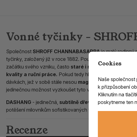
Vonné tyčinky - SHRO
Společnost
SHROFF CHANNABASAPPA
je malý rodinný 
tyčinky, založený již v roce 1882. Používá stále
původní r
Cookies
začátku svého vzniku, často
staré i několik staletí
, samoz
kvality a ruční práce.
Pokud tedy hledáte autentické a tra
Naše společnost
dávkách, jež v sobě stále nesou
magické a opojné vůně
s
k přizpůsobení ob
jedinečnou možnost vyzkoušet tyto vskutku
jedinečné vo
Kliknutím na tlač
DASHANG
- jedinečná,
subtilně dřevitá a jemně květin
poskytneme ten ne
potěšení milovníkům sofistikovaných
vůní spíše japonské
Recenze