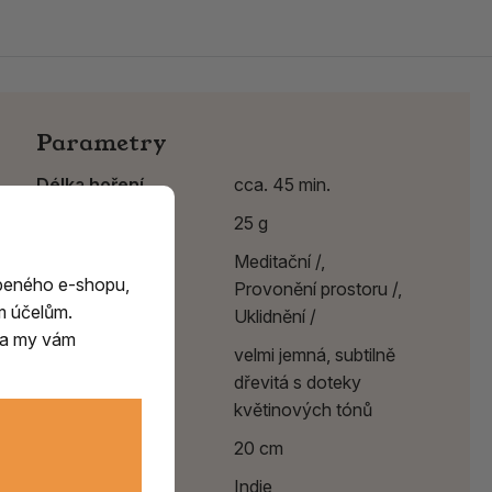
Parametry
Délka hoření
cca. 45 min.
Hmotnost
25 g
Účinek
Meditační /,
beného e-shopu,
Provonění prostoru /,
m účelům.
Uklidnění /
m a my vám
Vůně
velmi jemná, subtilně
dřevitá s doteky
květinových tónů
Délka
20 cm
Země původu
Indie