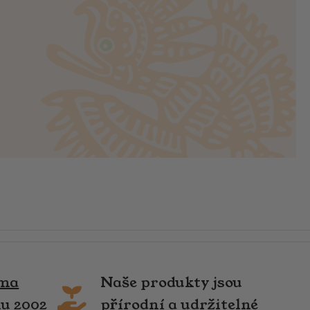
rma
Naše produkty jsou
ku 2002
přírodní a udržitelné