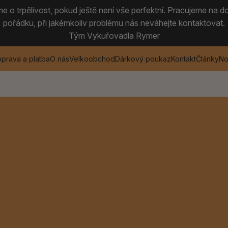
 o trpělivost, pokud ještě není vše perfektní. Pracujeme na do
pořádku, při jakémkoliv problému nás neváhejte kontaktovat.
Tým Vykuřovadla Rymer
prava a platba
O nás
Velkoobchod
Dárkový poukaz
Kontakt
Články
No