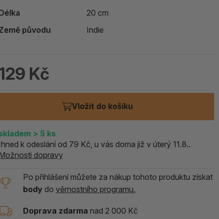
ALOE PRAVÁ (Aloe vera)
Délka
20 cm
Země původu
Indie
119 Kč
skladem > 5 ks
129 Kč
Vložit do košíku
skladem
> 5
ks
Ihned k odeslání od 79 Kč, u vás doma již v úterý 11.8..
Možnosti dopravy
Po přihlášení můžete za nákup tohoto produktu získat
body
do
věrnostního programu.
Doprava zdarma
nad 2 000 Kč