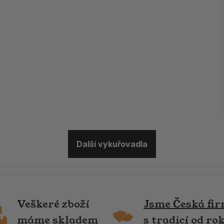
Další vykuřovadla
Veškeré zboží
Jsme Česká fi
máme skladem
s tradicí od ro