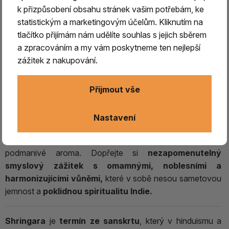
k přizpůsobení obsahu stránek vašim potřebám, ke
Nabízíme vám
kvalitní tyčinky indického typu, ručně
statistickým a marketingovým účelům. Kliknutím na
vyráběné firmou Prabhuji’s Gifts.
Tyto jedinečné vonné
tlačítko přijímám nám udělíte souhlas s jejich sběrem
tyčinky jsou
pečlivě připraveny podle starodávných
a zpracováním a my vám poskytneme ten nejlepší
receptur
z vybraných bylin, květů, pryskyřic, přírodních
zážitek z nakupování.
esenciálních olejů a čistého santalového dřeva.
To vše se
zárukou 100% přírodního složení, s respektem k
Přijmout vše
přírodě i lidské práci.
Jedná se o jednu z 24 vůní v
kolekci tyčinek Devotion
,
Nastavení
ideální pro vytvoření duchovní atmosféry, prohloubení
oddanosti a meditace. Každý typ tyčinky má jedinečné a
podmanivé aroma. Dopřejte si
nezapomenutelný
smyslový zážitek s omamnými, noblesními a
harmonizujícími vůněmi,
které v sobě nesou sametovou
jemnost a
poklidnou spiritualitu Indie.
Shringara
je
termín ze sanskrtu
, který v hinduismu a