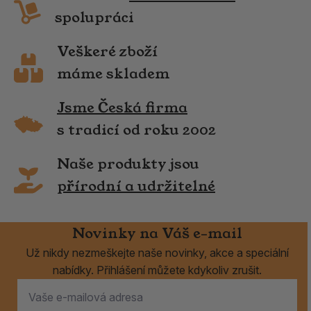
spolupráci
Veškeré zboží
máme skladem
Jsme Česká firma
s tradicí od roku 2002
Naše produkty jsou
přírodní a udržitelné
Novinky na Váš e-mail
Už nikdy nezmeškejte naše novinky, akce a speciální
nabídky. Přihlášení můžete kdykoliv zrušit.