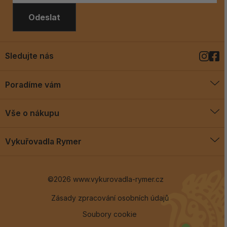
Odeslat
Sledujte nás
Poradíme vám
O vykuřovadlech
Vše o nákupu
Jak vykuřovat
Doprava a platba
Blog
Vykuřovadla Rymer
Obchodní podmínky
Vykuřovadla Rymer
Výměny a vrácení
©2026 www.vykurovadla-rymer.cz
O nás
Věrnostní program
Velkoobchod
Zásady zpracování osobních údajů
Soubory cookie
Kontakt