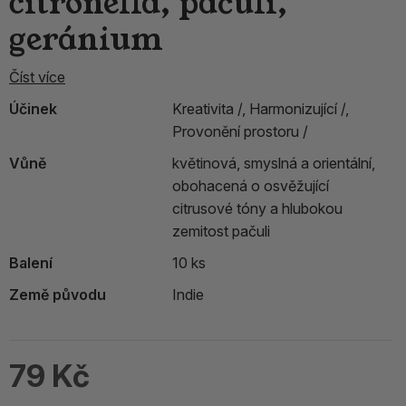
citronella, pačuli,
geránium
Číst více
Účinek
Kreativita /,
Harmonizující /,
Provonění prostoru /
Vůně
květinová, smyslná a orientální,
obohacená o osvěžující
citrusové tóny a hlubokou
zemitost pačuli
Balení
10 ks
Země původu
Indie
79 Kč