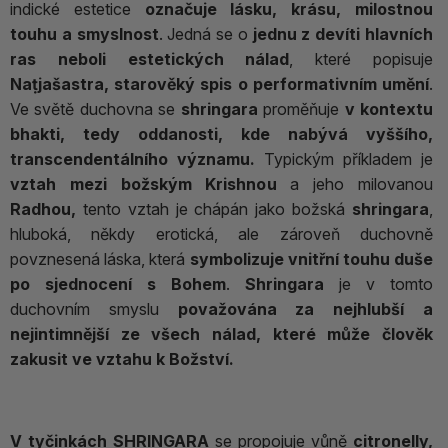
indické estetice
označuje lásku, krásu, milostnou
touhu a smyslnost
. Jedná se o
jednu z devíti hlavních
ras neboli estetických nálad
, které popisuje
Naṭjašastra, starověký spis o performativním umění
.
Ve světě duchovna se
shringara
proměňuje
v kontextu
bhakti, tedy oddanosti, kde nabývá vyššího,
transcendentálního významu.
Typickým příkladem je
vztah mezi božským Krishnou
a jeho milovanou
Radhou,
tento vztah je chápán jako božská
shringara
,
hluboká, někdy erotická, ale zároveň duchovně
povznesená láska, která
symbolizuje vnitřní touhu duše
po sjednocení s Bohem
.
Shringara
je v tomto
duchovním smyslu
považována za nejhlubší a
nejintimnější ze všech nálad, které může člověk
zakusit ve vztahu k Božství.
V tyčinkách SHRINGARA
se propojuje vůně
citronelly,