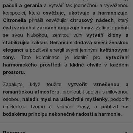
pačuli a geránia
a vytváří tak jedinečnou a vyváženou
kompozici, která
osvěžuje, ukotvuje a harmonizuje
.
Citronella
přináší osvěžující
citrusový nádech
, který
čistí vzduch a zároveň odpuzuje hmyz.
Zatímco
pačuli
se svou hlubokou, zemitou vůní
vytváří klidný a
stabilizující základ.
Geránium
dodává směsi ženskou
eleganci
a pozitivní energii svými jemnými
květinovými
tóny.
Tato kombinace je ideální pro
vytvoření
harmonického prostředí
a
klidné chvíle v každém
prostoru.
Zapalujte, když toužíte
vytvořit vznešenou a
romantickou atmosféru,
prohloubit spojení s milovanou
osobou,
naladit mysl na ušlechtilé myšlenky,
podpořit
uměleckou tvorbu či vnímání krásy, a
přiblížit se
božskému principu nekonečné radosti a harmonie.
Recenze