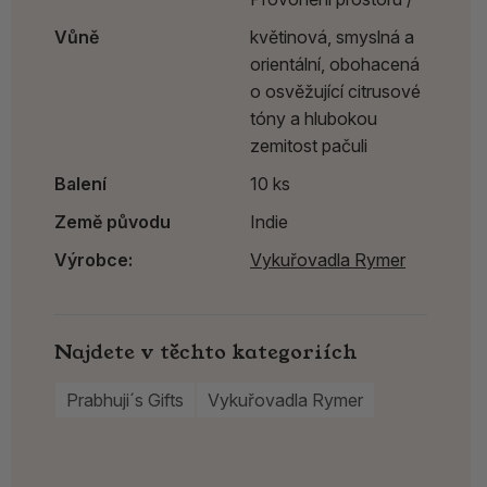
Vůně
květinová, smyslná a
orientální, obohacená
o osvěžující citrusové
tóny a hlubokou
zemitost pačuli
Balení
10 ks
Země původu
Indie
Výrobce:
Vykuřovadla Rymer
Najdete v těchto kategoriích
Prabhuji´s Gifts
Vykuřovadla Rymer