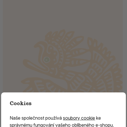
Cookies
Vonné tyčinky - SHRINGARA -
Naše společnost používá
soubory cookie
ke
citronella, pačuli, geránium
správnému fungování vašeho oblíbeného e-shopu,