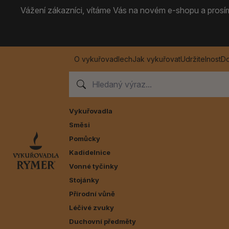
Vážení zákazníci, vítáme Vás na novém e-shopu a prosíme
O vykuřovadlech
Jak vykuřovat
Udržitelnost
Do
Vykuřovadla
Směsi
Pomůcky
Kadidelnice
Vonné tyčinky
Stojánky
Přírodní vůně
Léčivé zvuky
Duchovní předměty