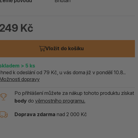
Země původu
Bhútán
ALOE PRAVÁ (Aloe vera)
119 Kč
249 Kč
skladem > 5 ks
Vložit do košíku
skladem
> 5
ks
Ihned k odeslání od 79 Kč, u vás doma již v pondělí 10.8..
Možnosti dopravy
Po přihlášení můžete za nákup tohoto produktu získat
body
do
věrnostního programu.
Doprava zdarma
nad 2 000 Kč