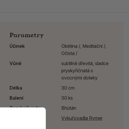
Parametry
Účinek
Obětina /,
Meditační /,
Očista /
Vůně
subtilně dřevitá, sladce
pryskyřičnatá s
ovocnými doteky
Délka
30 cm
Balení
30 ks
Země původu
Bhútán
Výrobce:
Vykuřovadla Rymer