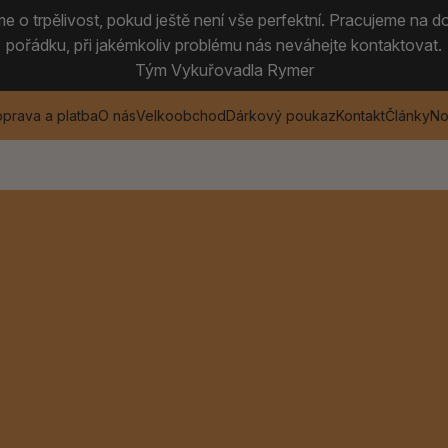
 o trpělivost, pokud ještě není vše perfektní. Pracujeme na do
pořádku, při jakémkoliv problému nás neváhejte kontaktovat.
Tým Vykuřovadla Rymer
prava a platba
O nás
Velkoobchod
Dárkový poukaz
Kontakt
Články
No