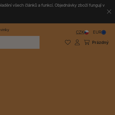
ladění všech článků a funkcí. Objednávky zboží fungují v
vinky
CZK
EUR
Prázdný