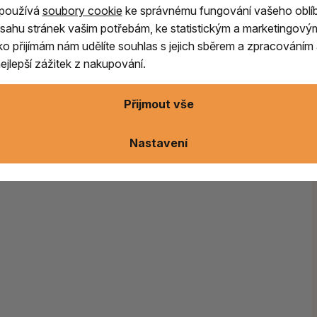
 používá
soubory cookie
ke správnému fungování vašeho oblí
ušenost
sahu stránek vašim potřebám, ke statistickým a marketingový
ítko přijímám nám udělíte souhlas s jejich sběrem a zpracování
jlepší zážitek z nakupování.
Přijmout vše
Nastavení