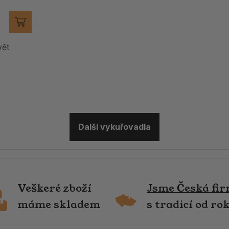
vět
Další vykuřovadla
Veškeré zboží
Jsme Česká fi
máme skladem
s tradicí od ro