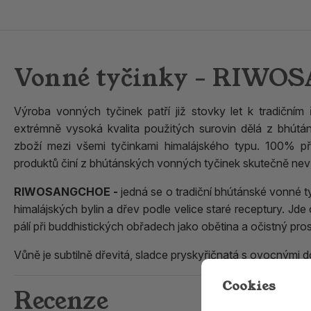
Vonné tyčinky - RIW
Výroba vonných tyčinek patří již stovky let k tradičním
extrémně vysoká kvalita použitých surovin dělá z bhútá
zboží mezi všemi tyčinkami himalájského typu. 100% pří
produktů činí z bhútánských vonných tyčinek skutečně nev
RIWOSANGCHOE -
jedná se o tradiční bhútánské vonné 
himalájských bylin a dřev podle velice staré receptury. Jd
pálí při buddhistických obřadech jako obětina a očistný pro
Vůně je subtilně dřevitá, sladce pryskyřičnatá s ovocnými d
Cookies
Recenze