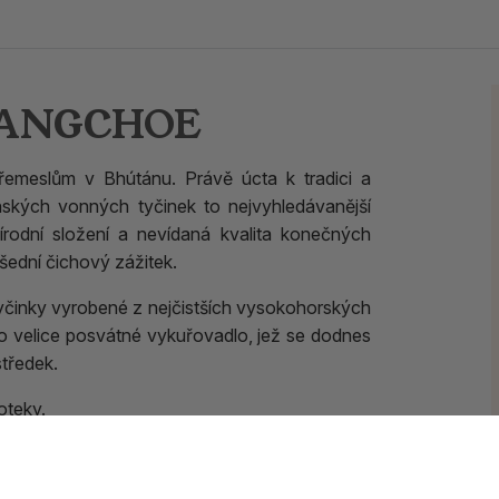
OSANGCHOE
 řemeslům v Bhútánu. Právě úcta k tradici a
nských vonných tyčinek to nejvyhledávanější
rodní složení a nevídaná kvalita konečných
šední čichový zážitek.
tyčinky vyrobené z nejčistších vysokohorských
e o velice posvátné vykuřovadlo, jež se dodnes
středek.
oteky.