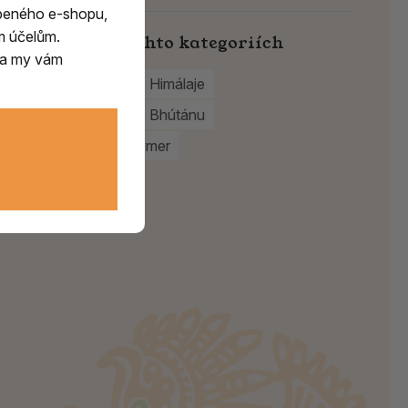
beného e-shopu,
m účelům.
Najdete v těchto kategoriích
m a my vám
Vonné tyčinky z Himálaje
Vonné tyčinky z Bhútánu
Vykuřovadla Rymer