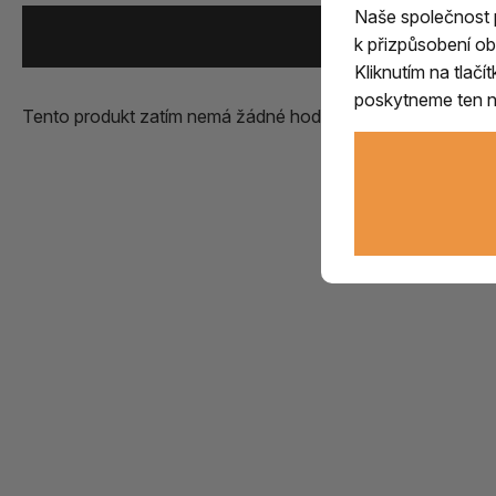
Naše společnost
Přidat vlastní zk
k přizpůsobení ob
Kliknutím na tlač
poskytneme ten ne
Tento produkt zatím nemá žádné hodnocení.
Přidejte první