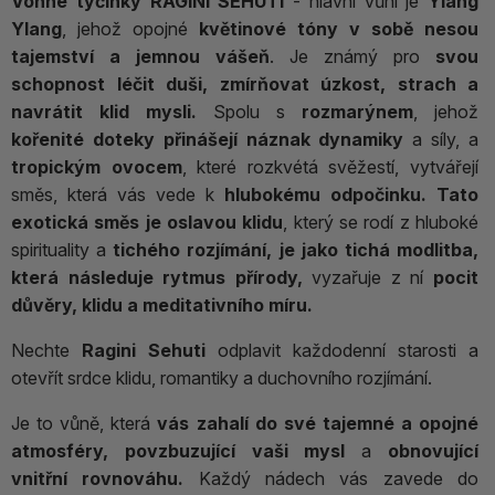
Vonné tyčinky RAGINI SEHUTI
- hlavní vůní je
Ylang
Ylang
, jehož opojné
květinové tóny v sobě nesou
tajemství a jemnou vášeň
. Je známý pro
svou
schopnost léčit duši, zmírňovat úzkost, strach a
navrátit klid mysli.
Spolu s
rozmarýnem
, jehož
kořenité doteky přinášejí náznak dynamiky
a síly, a
tropickým ovocem
, které rozkvétá svěžestí, vytvářejí
směs, která vás vede k
hlubokému odpočinku. Tato
exotická směs je oslavou klidu
, který se rodí z hluboké
spirituality a
tichého rozjímání, je j
ako tichá modlitba,
která následuje rytmus přírody,
vyzařuje z ní
pocit
důvěry, klidu a meditativního míru.
Nechte
Ragini Sehuti
odplavit každodenní starosti a
otevřít srdce klidu, romantiky a duchovního rozjímání.
Je to vůně, která
vás zahalí do své tajemné a opojné
atmosféry, povzbuzující vaši mysl
a
obnovující
vnitřní rovnováhu.
Každý nádech vás zavede do