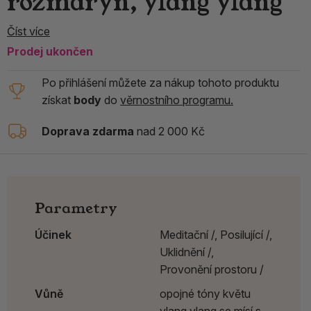
rozmarýn, ylang ylang
Číst více
Prodej ukončen
Po přihlášení můžete za nákup tohoto produktu
získat
body
do
věrnostního programu.
Doprava zdarma
nad 2 000 Kč
Parametry
Účinek
Meditační /,
Posilující /,
Uklidnění /,
Provonění prostoru /
Vůně
opojné tóny květu