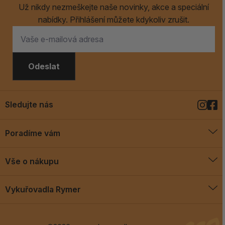
Už nikdy nezmeškejte naše novinky, akce a speciální
nabídky. Přihlášení můžete kdykoliv zrušit.
Odeslat
Sledujte nás
Poradíme vám
O vykuřovadlech
Vše o nákupu
Jak vykuřovat
Doprava a platba
Blog
Vykuřovadla Rymer
Obchodní podmínky
Vykuřovadla Rymer
Výměny a vrácení