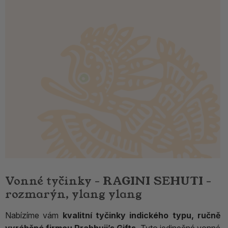
Vonné tyčinky - RAGINI SEHUTI -
rozmarýn, ylang ylang
Nabízíme vám
kvalitní tyčinky indického typu, ručně
vyráběné firmou Prabhuji’s Gifts.
Tyto jedinečné vonné