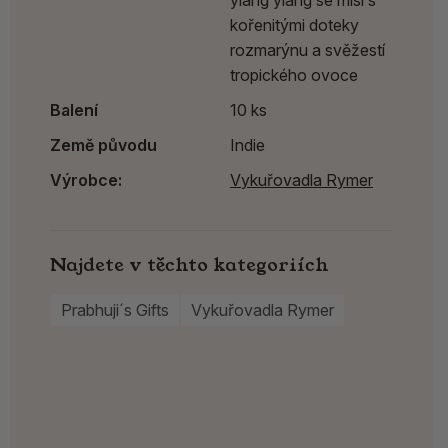
ylang ylang se mísí s
kořenitými doteky
rozmarýnu a svěžestí
tropického ovoce
Balení
10 ks
Země původu
Indie
Výrobce:
Vykuřovadla Rymer
Najdete v těchto kategoriích
Prabhuji´s Gifts
Vykuřovadla Rymer