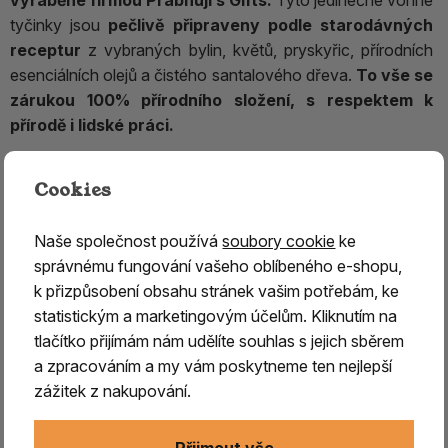
tyčinky jsou
pečlivě připraveny podle starodávných
receptur
z vybraných bylin, květů, pryskyřic, přírodních
esenciálních olejů a čistého santalového dřeva.
To vše se
zárukou 100% přírodního složení, s respektem k
přírodě i lidské práci.
Cookies
Kolekce vonných tyčinek Harmony
představuje
13
výjimečných vůní
inspirovaných
ženskými hudebními
Naše společnost používá
soubory cookie
ke
aspekty zvanými Raginis.
Zároveň jsou také
oslavou
správnému fungování vašeho oblíbeného e-shopu,
jedinečných vůní,
které
vnesou do vašeho prostoru
k přizpůsobení obsahu stránek vašim potřebám, ke
harmonické vibrace
a živoucí energii.
V indické
statistickým a marketingovým účelům. Kliknutím na
hudební tradici
jsou
rágy
hudební
melodie spojené s
tlačítko přijímám nám udělíte souhlas s jejich sběrem
konkrétní náladou
, denní dobou, ročním obdobím nebo
a zpracováním a my vám poskytneme ten nejlepší
emocí. Ve středověkém indickém umění se
rágy a rágini
zážitek z nakupování.
(jejich ženské protějšky) často
zobrazovaly jako
personifikované postavy,
bohyně, princezny nebo ženy
Přijmout vše