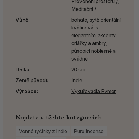
Provonění prostoru /,
Meditační /
Vůně
bohatá, sytě orientální
květinová, s
elegantními akcenty
orlářky a ambry,
působící noblesně a
svůdně
Délka
20 cm
Země původu
Indie
Výrobce:
Vykuřovadla Rymer
Najdete v těchto kategoriích
Vonné tyčinky z Indie
Pure Incense