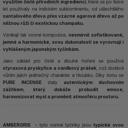
využitím čistě přírodních ingrediencí
, které se po tisíce
let používaly na indickém subkontinentu, od ušlechtilého
santalového dřeva přes vzácné agarové dřevo až po
něžnou růži či exotickou champaku.
Vznikají tak vonné kompozice,
nesmírně sofistikované,
jemné a harmonické, svou dokonalostí se vyrovnají i
vyhlášeným japonským tyčinkám.
Jako základ pro čisté a dlouhé hoření se používá
styraxová pryskyřice a vanilkový prášek
, což dodává
vůním jejich jedinečný charakter a hloubku. Díky tomu se
PURE INCENSE
staly
autentickým duchovním
zážitkem
,
který dokáže probudit emoce,
harmonizovat mysl a proměnit atmosféru prostoru.
AMBERGRIS -
tyto vonné tyčinky jsou
typické svou