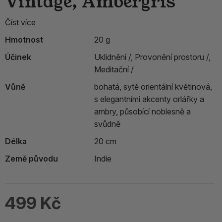
Vintage, Ambergris
Číst více
Hmotnost
20 g
Účinek
Uklidnění /,
Provonění prostoru /,
Meditační /
Vůně
bohatá, sytě orientální květinová,
s elegantními akcenty orlářky a
ambry, působící noblesně a
svůdně
Délka
20 cm
Země původu
Indie
499 Kč