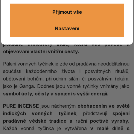
Přijmout vše
Vonné tyčinky - PURE INCENSE
Connoisseur Vintage, Ambergris
Nastavení
Obklopte se jemnými vůněmi a vstupte do spirituální
poklidné atmosféry Indie, která vás povede k
objevování vlastní vnitřní cesty.
Pálení vonných tyčinek je zde od pradávna neoddělitelnou
součástí každodenního života i posvátných rituálů,
obětování bohům, přírodním silám či posvátným řekám,
jako je Ganga. Dodnes jsou vonné tyčinky vnímány jako
symbol úcty, očisty a spojení s vyšší energií.
PURE INCENSE
jsou nádherným
obohacením ve světě
indických vonných tyčinek
, představují
spojení
pradávné védské tradice a ruční poctivé výroby.
Každá vonná tyčinka je vytvářena
v malé dílně s