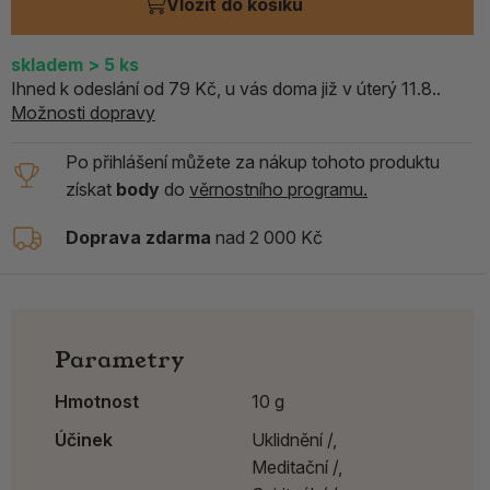
Vložit do košíku
skladem
> 5
ks
Ihned k odeslání od 79 Kč, u vás doma již v úterý 11.8..
Možnosti dopravy
Po přihlášení můžete za nákup tohoto produktu
získat
body
do
věrnostního programu.
Doprava zdarma
nad 2 000 Kč
Parametry
Hmotnost
10 g
Účinek
Uklidnění /,
Meditační /,