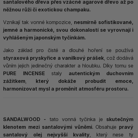
santalového dřeva přes vzácné agarové dřevo až po
něžnou růži či exotickou champaku.
Vznikají tak vonné kompozice,
nesmírně sofistikované,
jemné a harmonické, svou dokonalostí se vyrovnají i
vyhlášeným japonským tyčinkám.
Jako základ pro čisté a dlouhé hoření se používá
styraxová pryskyřice a vanilkový prášek
, což dodává
vůním jejich jedinečný charakter a hloubku. Díky tomu se
PURE INCENSE
staly
autentickým duchovním
zážitkem
,
který dokáže probudit emoce,
harmonizovat mysl a proměnit atmosféru prostoru.
SANDALWOOD -
tato vonná tyčinka je
skutečným
klenotem mezi santalovými vůněmi
. Obsahuje
pravý
santalový olej nejvyšší kvality
, který nese ty