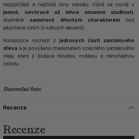
nejtypičtější a nejčistší tóny santalu. Vůně se rozvíjí v
jemné, nevtíravé až lehce omamné sladkosti
,
doplněné
sametově dřevitým charakterem
bez
jakýchkoli cizích či rušivých akcentů.
Kompozice vychází z
jádrových částí santalového
dřeva
a je povýšena charismatem vzácného santalového
oleje, který jí dodává hloubku, noblesu a mimořádnou
čistotu.
Ilustrační foto:
Recenze
Recenze