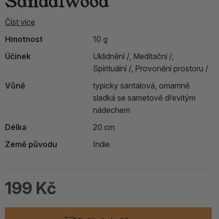
Sandalwood
Číst více
Hmotnost
10 g
Účinek
Uklidnění /,
Meditační /,
Spirituální /,
Provonění prostoru /
Vůně
typicky santalová, omamně
sladká se sametově dřevitým
nádechem
Délka
20 cm
Země původu
Indie
199 Kč