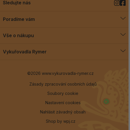
Sledujte nás
Poradíme vám
O vykuřovadlech
Vše o nákupu
Jak vykuřovat
Doprava a platba
Blog
Vykuřovadla Rymer
Obchodní podmínky
Vykuřovadla Rymer
Výměny a vrácení
©2026 www.vykurovadla-rymer.cz
O nás
Věrnostní program
Velkoobchod
Zásady zpracování osobních údajů
Soubory cookie
Kontakt
Nastavení cookies
Nahlásit závadný obsah
Shop by
wpj.cz