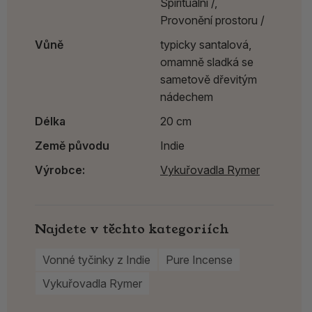
Spirituální /,
Provonění prostoru /
Vůně
typicky santalová,
omamně sladká se
sametově dřevitým
nádechem
Délka
20 cm
Země původu
Indie
Výrobce:
Vykuřovadla Rymer
Najdete v těchto kategoriích
Vonné tyčinky z Indie
Pure Incense
Vykuřovadla Rymer