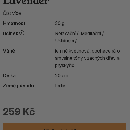
Lavender
Číst více
Hmotnost
20 g
Účinek
Relaxační /,
Meditační /,
Uklidnění /
Vůně
jemně květinová, obohacená o
smyslné tóny vzácných dřev a
pryskyřic
Délka
20 cm
Země původu
Indie
259 Kč