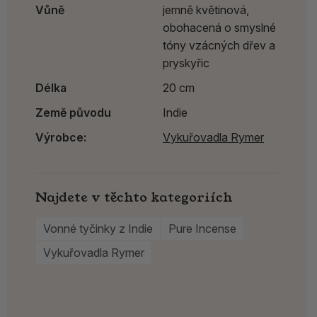
Vůně
jemně květinová,
obohacená o smyslné
tóny vzácných dřev a
pryskyřic
Délka
20 cm
Země původu
Indie
Výrobce:
Vykuřovadla Rymer
Najdete v těchto kategoriích
Vonné tyčinky z Indie
Pure Incense
Vykuřovadla Rymer