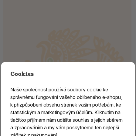
Cookies
Naše společnost používá
soubory cookie
ke
správnému fungování vašeho oblíbeného e-shopu,
k přizpůsobení obsahu stránek vašim potřebám, ke
statistickým a marketingovým účelům. Kliknutím na
tlačítko přijímám nám udělíte souhlas s jejich sběrem
Vonné tyčinky - PURE INCENSE
a zpracováním a my vám poskytneme ten nejlepší
Absolute, Lavender
zážitek z nakupování.