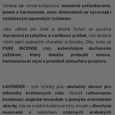
Vznikají tak vonné kompozice,
nesmírně sofistikované,
jemné a harmonické, svou dokonalostí se vyrovnají i
vyhlášeným japonským tyčinkám.
Jako základ pro čisté a dlouhé hoření se používá
styraxová pryskyřice a vanilkový prášek
, což dodává
vůním jejich jedinečný charakter a hloubku. Díky tomu se
PURE INCENSE
staly
autentickým duchovním
zážitkem
,
který dokáže probudit emoce,
harmonizovat mysl a proměnit atmosféru prostoru.
LAVENDER -
tyto tyčinky jsou
skutečný skvost pro
milovníky květinových vůní.
Okouzlí
rafinovanou
kombinací anglické levandule s jemnými orientálními
akordy,
kde se svůdné květinové tóny snoubí s
dřevitými
nuancemi
a nádechem
vzácných arabských