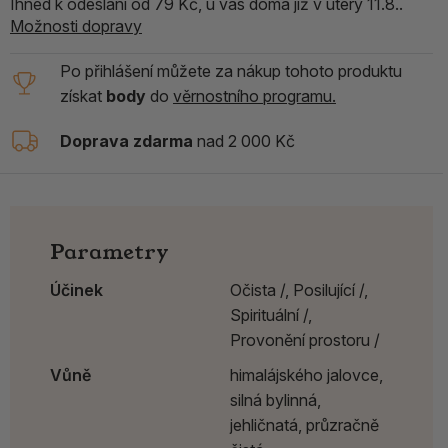
Ihned k odeslání od 79 Kč, u vás doma již v úterý 11.8..
Možnosti dopravy
Po přihlášení můžete za nákup tohoto produktu
získat
body
do
věrnostního programu.
Doprava zdarma
nad 2 000 Kč
Parametry
Účinek
Očista /,
Posilující /,
Spirituální /,
Provonění prostoru /
Vůně
himalájského jalovce,
silná bylinná,
jehličnatá, průzračně