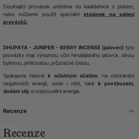
Doutnající provázek umístíme do kadidelnice s pískem,
nebo můžeme použít speciální
stojánek na pálení
provázků.
DHUPAYA - JUNIPER - BERRY INCENSE (jalovec)
tyto
provázky mají výraznou vůni himalájského jalovce, silnou
bylinnou, jehličnatou, průzračně čistou.
Spalujeme hlavně
k očistným účelům
, na odstranění
negativních energií, osob i míst, také
k povzbuzení,
dodání síly
a rozproudění energie.
Recenze
Recenze