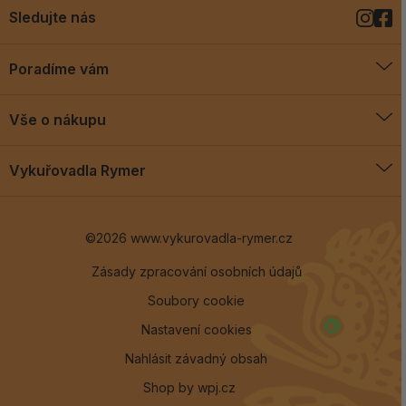
Sledujte nás
Poradíme vám
O vykuřovadlech
Vše o nákupu
Jak vykuřovat
Doprava a platba
Blog
Vykuřovadla Rymer
Obchodní podmínky
Vykuřovadla Rymer
Výměny a vrácení
©2026 www.vykurovadla-rymer.cz
O nás
Věrnostní program
Velkoobchod
Zásady zpracování osobních údajů
Soubory cookie
Kontakt
Nastavení cookies
Nahlásit závadný obsah
Shop by
wpj.cz