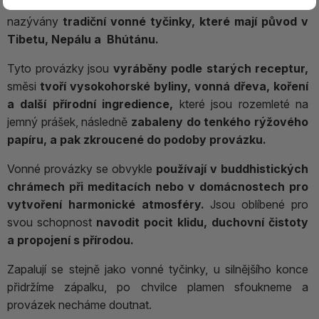
Vykuřovací provázky neboli DHUPAYA
, tak jsou
nazývány
tradiční vonné tyčinky, které mají původ v
Tibetu, Nepálu a Bhútánu.
Tyto provázky jsou
vyráběny podle starých receptur,
směsi
tvoří vysokohorské byliny, vonná dřeva, koření
a další přírodní ingredience,
které jsou rozemleté na
jemný prášek, následně
zabaleny do tenkého rýžového
papíru, a pak zkroucené do podoby provázku.
Vonné provázky se obvykle
používají v buddhistických
chrámech při meditacích nebo v domácnostech pro
vytvoření harmonické atmosféry.
Jsou oblíbené pro
svou schopnost
navodit pocit klidu, duchovní čistoty
a propojení s přírodou.
Zapalují se stejně jako vonné tyčinky, u silnějšího konce
přidržíme zápalku, po chvilce plamen sfoukneme a
provázek necháme doutnat.