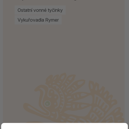
Ostatní vonné tyčinky
Vykuřovadla Rymer