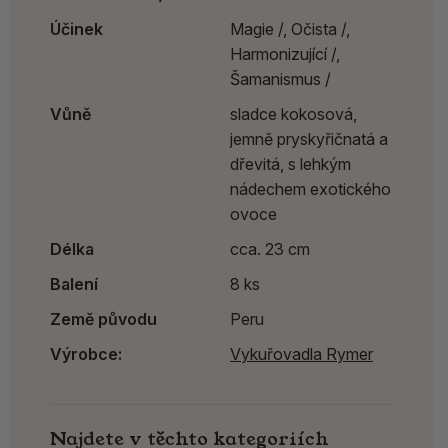
Účinek
Magie /,
Očista /,
Harmonizující /,
Šamanismus /
Vůně
sladce kokosová,
jemně pryskyřičnatá a
dřevitá, s lehkým
nádechem exotického
ovoce
Délka
cca. 23 cm
Balení
8 ks
Země původu
Peru
Výrobce:
Vykuřovadla Rymer
Najdete v těchto kategoriích