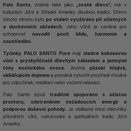
Palo Santo
, známé také jako
„svaté dřevo“,
má v
kulturách Jižní a Střední Ameriky dlouhou tradici. Dřevo
tohoto stromu bylo
po staletí využíváno při očistných
a duchovních obřadech
. Jeho vůně je ceněna pro
schopnost
navodit pocit klidu, harmonie a
soustředění.
Tyčinky PALO SANTO Pure
mají
sladce kokosovou
vůni s pryskyřičnatě dřevitým základem a jemnými
tóny exotického ovoce.
Aroma
působí hřejivě,
uklidňujícím dojmem
a pomáhá vytvořit prostředí vhodné
pro odpočinek, meditaci nebo večerní relaxaci.
Palo Santo bývá
tradičně spojováno s očistou
prostoru, odstraněním nežádoucích energií a
podporou duševní pohody.
Je oblíbené mezi milovníky
přírodních vůní, vykuřování a spirituálních tradic Jižní
Ameriky.