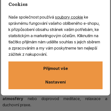
Cookies
Naše společnost používá
soubory cookie
ke
správnému fungování vašeho oblíbeného e-shopu,
Vonné tyčinky PALO SANTO Puro –
k přizpůsobení obsahu stránek vašim potřebám, ke
přírodní tyčinky z Peru
statistickým a marketingovým účelům. Kliknutím na
tlačítko přijímám nám udělíte souhlas s jejich sběrem
Vonné tyčinky PALO SANTO Pure – přírodní tyčinky z
a zpracováním a my vám poskytneme ten nejlepší
Peru
zážitek z nakupování.
Vonné tyčinky PALO SANTO Pure
představují
autentickou alternativu k tradičním vykuřovadlům
Přijmout vše
Jižní Ameriky.
Jsou
ručně vyráběny místními
obyvateli Peru
s důrazem na kvalitu, původ surovin a
Nastavení
přírodní složení. Díky snadnému použití jsou v
hodné pro
rychlé provonění prostoru, vytvoření příjemné
atmosféry
nebo doprovod meditace, relaxace a
duchovní praxe.