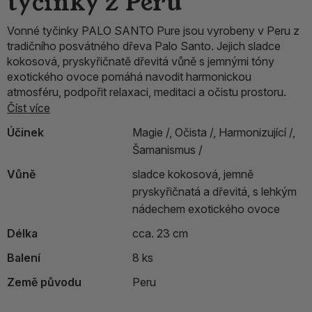
tyčinky z Peru
Vonné tyčinky PALO SANTO Pure jsou vyrobeny v Peru z
tradičního posvátného dřeva Palo Santo. Jejich sladce
kokosová, pryskyřičnatě dřevitá vůně s jemnými tóny
exotického ovoce pomáhá navodit harmonickou
atmosféru, podpořit relaxaci, meditaci a očistu prostoru.
Číst více
Účinek
Magie /,
Očista /,
Harmonizující /,
Šamanismus /
Vůně
sladce kokosová, jemně
pryskyřičnatá a dřevitá, s lehkým
nádechem exotického ovoce
Délka
cca. 23 cm
Balení
8 ks
Země původu
Peru