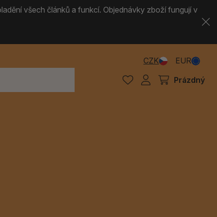
ladění všech článků a funkcí. Objednávky zboží fungují v
CZK
EUR
Prázdný