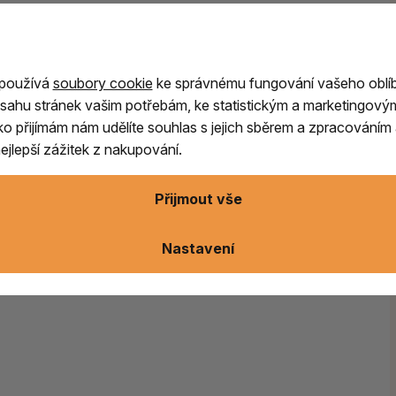
 jenž promění váš domov v oázu pohody a
 používá
soubory cookie
ke správnému fungování vašeho oblí
sahu stránek vašim potřebám, ke statistickým a marketingový
nenápadným
dotykem santalového dřeva
,
ítko přijímám nám udělíte souhlas s jejich sběrem a zpracování
jlepší zážitek z nakupování.
Přijmout vše
ušenost
Nastavení