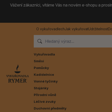
Vážení zákazníci, vítáme Vás na novém e-shopu a prosíme
O vykuřovadlech
Jak vykuřovat
Udržitelnost
Do
Vykuřovadla
Směsi
Pomůcky
Kadidelnice
Vonné tyčinky
Stojánky
Přírodní vůně
Léčivé zvuky
Duchovní předměty