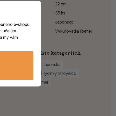
Délka
22 cm
Balení
35 ks
Země původu
Japonsko
beného e-shopu,
m účelům.
Výrobce:
Vykuřovadla Rymer
m a my vám
Najdete v těchto kategoriích
Vonné tyčinky z Japonska
Japonské vonné tyčinky Shoyeido
Vykuřovadla Rymer