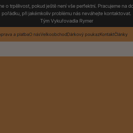
 o trpělivost, pokud ještě není vše perfektní. Pracujeme na do
pořádku, při jakémkoliv problému nás neváhejte kontaktovat.
Tým Vykuřovadla Rymer
prava a platba
O nás
Velkoobchod
Dárkový poukaz
Kontakt
Články