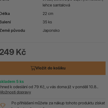
ALOE PRAVÁ (Aloe vera)
lehce santalová
Délka
22 cm
119 Kč
Balení
35 ks
skladem > 5 ks
Země původu
Japonsko
249 Kč
Vložit do košíku
skladem
5
ks
Ihned k odeslání od 79 Kč, u vás doma již v pondělí 10.8..
Možnosti dopravy
Po přihlášení můžete za nákup tohoto produktu získat