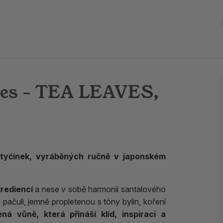
nes - TEA LEAVES,
h tyčinek, vyráběných ručně v japonském
grediencí
a nese v sobě harmonii santalového
či pačuli, jemně propletenou s tóny bylin, koření
á vůně, která přináší klid, inspiraci a