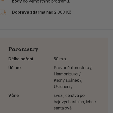
body
do
věrnostního programu.
Doprava zdarma
nad 2 000 Kč
Parametry
Délka hoření
50 min.
Účinek
Provonění prostoru /,
Harmonizující /,
Klidný spánek /,
Uklidnění /
Vůně
svěží, čerstvá po
čajových lístcích, lehce
santalová