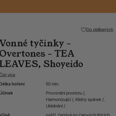
Keramické RAKU
Vonné tyčinky z
Kouřící panáčci na
Příslušenství k
Do oblíbených
nice
die
TIK
Svazky
Řecké chrámové
Tuhé mýdlo ALEPPO
Svíce
kadidelnice
Japonska
františky
tibetským mísám
Vonné tyčinky -
Orientální kovové
Overtones - TEA
lucerny
LEAVES, Shoyeido
Číst více
Délka hoření
50 min.
Účinek
Provonění prostoru /,
Harmonizující /,
Klidný spánek /,
Uklidnění /
Vůně
svěží, čerstvá po čajových lístcích,