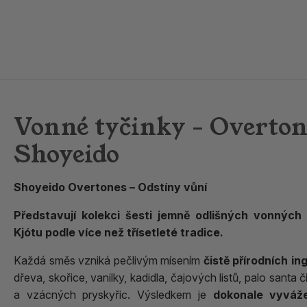
Vonné tyčinky - Overto
Shoyeido
Shoyeido Overtones – Odstíny vůní
Představují kolekci šesti jemně odlišných vonnýc
Kjótu podle více než třísetleté tradice.
Každá směs vzniká pečlivým mísením
čistě přírodních in
dřeva, skořice, vanilky, kadidla, čajových listů, palo santa 
a vzácných pryskyřic. Výsledkem je
dokonale vyvážen