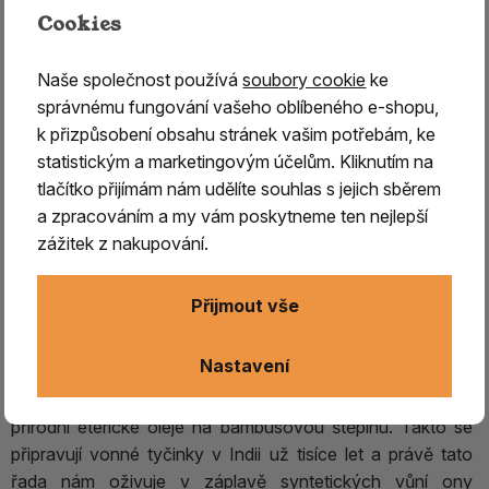
Cookies
Naše společnost používá
soubory cookie
ke
správnému fungování vašeho oblíbeného e-shopu,
k přizpůsobení obsahu stránek vašim potřebám, ke
statistickým a marketingovým účelům. Kliknutím na
tlačítko přijímám nám udělíte souhlas s jejich sběrem
a zpracováním a my vám poskytneme ten nejlepší
Vonné tyčinky - Organic DRAGON
zážitek z nakupování.
´S BLOOD
Přijmout vše
Řada vonných tyčinek Organic je inspirativní upomínka na
tradiční výrobní postupy indických masala tyčinek, jež jsou
Nastavení
vyrobeny původní metodou ručního válení vonné směsi z
prášku santalového dřeva, bylin a pryskyřic doplněného o
přírodní éterické oleje na bambusovou štěpinu. Takto se
připravují vonné tyčinky v Indii už tisíce let a právě tato
řada nám oživuje v záplavě syntetických vůní ony