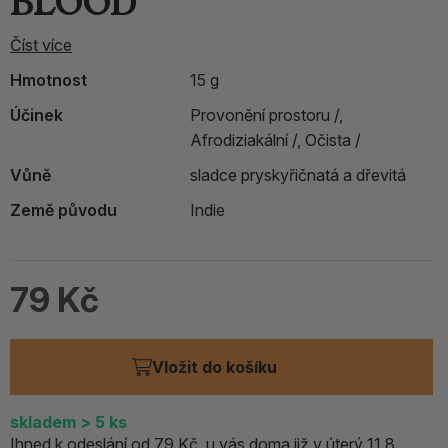
BLOOD
Číst více
Hmotnost
15 g
Účinek
Provonění prostoru /,
Afrodiziakální /,
Očista /
Vůně
sladce pryskyřičnatá a dřevitá
Země původu
Indie
79 Kč
Vložit do košíku
skladem
> 5
ks
Ihned k odeslání od 79 Kč, u vás doma již v úterý 11.8..