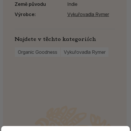
Země původu
Indie
Výrobce:
Vykuřovadla Rymer
Najdete v těchto kategoriích
Organic Goodness
Vykuřovadla Rymer