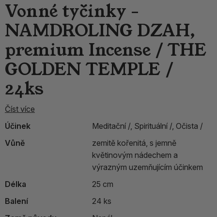
Vonné tyčinky -
NAMDROLING DZAH,
premium Incense / THE
GOLDEN TEMPLE /
24ks
Číst více
Účinek
Meditační /,
Spirituální /,
Očista /
Vůně
zemitě kořenitá, s jemně
květinovým nádechem a
výrazným uzemňujícím účinkem
Délka
25 cm
Balení
24 ks