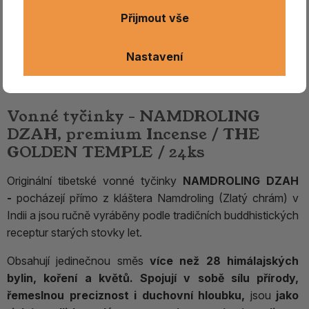
Přijmout vše
Nastavení
Vonné tyčinky - NAMDROLING
DZAH, premium Incense / THE
GOLDEN TEMPLE / 24ks
Originální tibetské vonné tyčinky
NAMDROLING DZAH
-
pocházejí přímo z kláštera Namdroling (Zlatý chrám) v
Indii a jsou ručně vyráběny podle tradičních buddhistických
receptur starých stovky let.
Obsahují jedinečnou směs
více než 28 himálajských
bylin, koření a květů.
Spojují v sobě sílu přírody,
řemeslnou preciznost i duchovní hloubku,
jsou
jako