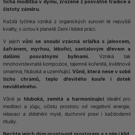
tichá modlitba v dýmu, zrozené z posvátné tradice a
čistoty záměru.
Každá tyčinka vzniká z organických surovin té nejvyšší
kvality, s úctou k planetě Zemi i lidské práci.
V jejich
vůni se snoubí vzácná orlářka s jalovcem,
šafránem, myrhou, lékořicí, santalovým dřevem a
dalšími posvátnými bylinami.
Vzniká tak
mnohovrstevnatá kompozice, tajemně kořenitá, květinově
omamná, hluboká a uzemňující.
Vůně, která nese v sobě
ticho chrámů, teplo dřevitého kouře i dotek
neviditelného.
Vůně je
hluboká, zemitá a harmonizující
ideální pro
meditaci a jógu, očistu prostoru od negativní energie,
relaxaci a zklidnění mysli, duchovní praxi i každodenní
rituály.
Nechte jejich dým prostoupit prostorem a s ním i klid,