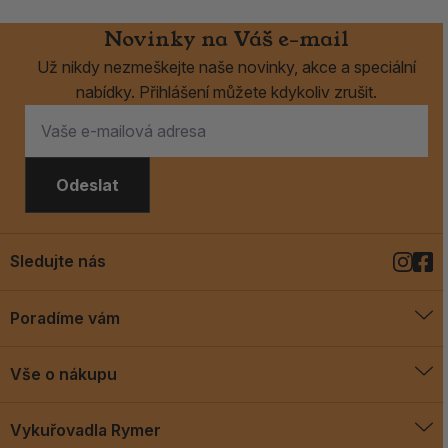
Novinky na Váš e-mail
Už nikdy nezmeškejte naše novinky, akce a speciální
nabídky. Přihlášení můžete kdykoliv zrušit.
Odeslat
Sledujte nás
Poradíme vám
O vykuřovadlech
Vše o nákupu
Jak vykuřovat
Doprava a platba
Blog
Vykuřovadla Rymer