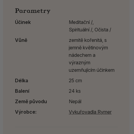
Parametry
Účinek
Meditační /,
Spirituální /,
Očista /
Vůně
zemitě kořenitá, s
jemně květinovým
nádechem a
výrazným
uzemňujícím účinkem
Délka
25 cm
Balení
24 ks
Země původu
Nepál
Výrobce:
Vykuřovadla Rymer