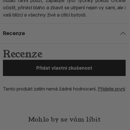
rituálu ranní pudži, zapalujte tyto tyčinky pokud chcete
očistit, přinést blaho a zbavit se utrpení nejen vy sami, ale i
vaši blízcí a všechny živé a cítící bytosti.
Recenze
Recenze
Přidat vlastní zkušenost
Tento produkt zatím nemá žádné hodnocení.
Přidejte první
Mohlo by se vám líbit