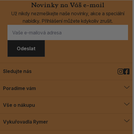
Novinky na Váš e-mail
Už nikdy nezmeškejte naše novinky, akce a speciální
nabídky. Přihlášení můžete kdykoliv zrušit.
Odeslat
Sledujte nás
Poradíme vám
O vykuřovadlech
Vše o nákupu
Jak vykuřovat
Doprava a platba
Blog
Vykuřovadla Rymer
Obchodní podmínky