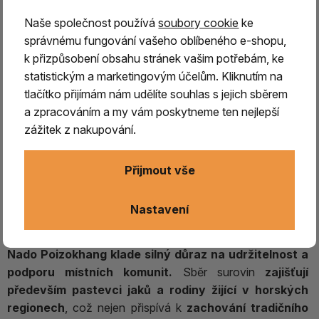
Naše společnost používá
soubory cookie
ke
NADO POIZOKHANG,
filozofie této manufaktury vychází
správnému fungování vašeho oblíbeného e-shopu,
z
hlubokého respektu k bhútánské kultuře a
k přizpůsobení obsahu stránek vašim potřebám, ke
buddhistickým tradicím.
Tato firma se zaměřuje na
statistickým a marketingovým účelům. Kliknutím na
ruční výrobu vysoce kvalitních vonných tyčinek
,
tlačítko přijímám nám udělíte souhlas s jejich sběrem
inspirovanou
staletími ověřenými postupy,
které mají
a zpracováním a my vám poskytneme ten nejlepší
své kořeny v
duchovní tradici staré přes 700 let.
Při
zážitek z nakupování.
výrobě používá
výhradně přírodní, chemicky
neupravené suroviny
, jako jsou pryskyřice, kořeny, listy,
Přijmout vše
květy, ovoce a kůra stromů, které jsou
sbírány ručně v
odlehlých oblastech Himálaje,
často ve výškách
přesahujících 4000 metrů, nic není přidáno zbytečně,
vše
Nastavení
má svůj význam, vibraci i sílu.
Nado Poizokhang klade silný důraz na udržitelnost a
podporu místních komunit.
Sběr surovin
zajišťují
především pastevci jaků a rodiny žijící v horských
regionech
, což nejen přispívá k
zachování tradičního