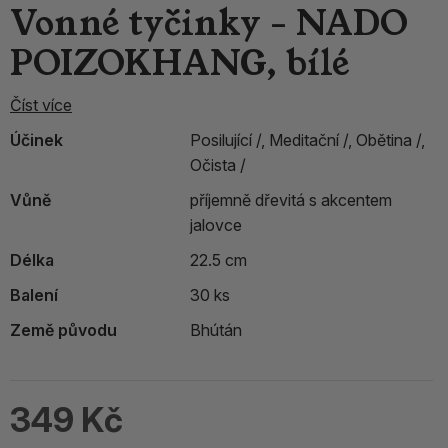
Vonné tyčinky - NADO
POIZOKHANG, bílé
Číst více
Účinek
Posilující /,
Meditační /,
Obětina /,
Očista /
Vůně
příjemně dřevitá s akcentem
jalovce
Délka
22.5 cm
Balení
30 ks
Země původu
Bhútán
349 Kč