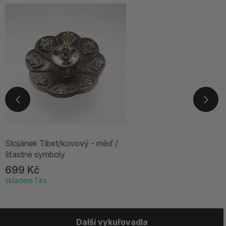
Stojánek Tibet/kovový - měď /
šťastné symboly
699 Kč
skladem 1 ks
Další vykuřovadla