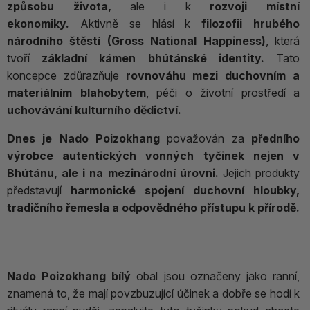
způsobu života,
ale i k
rozvoji místní
ekonomiky.
Aktivně se hlásí k
filozofii hrubého
národního štěstí (Gross National Happiness)
, která
tvoří
základní kámen bhútánské identity.
Tato
koncepce zdůrazňuje
rovnováhu mezi duchovním a
materiálním blahobytem
, péči o životní prostředí a
uchovávání kulturního dědictví.
Dnes je Nado Poizokhang
považován za
předního
výrobce autentických vonných tyčinek nejen v
Bhútánu, ale i na mezinárodní úrovni.
Jejich produkty
představují
harmonické spojení duchovní hloubky,
tradičního řemesla a odpovědného přístupu k přírodě.
Nado Poizokhang bílý
obal jsou označeny jako ranní,
znamená to, že mají povzbuzující účinek a dobře se hodí k