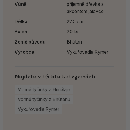
Vůně
příjemně dřevitá s
akcentem jalovce
Délka
22.5 cm
Balení
30 ks
Země původu
Bhútán
Výrobce:
Vykuřovadla Rymer
Najdete v těchto kategoriích
Vonné tyčinky z Himálaje
Vonné tyčinky z Bhútánu
Vykuřovadla Rymer