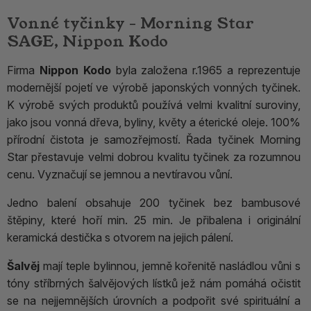
Vonné tyčinky - Morning Star
SAGE, Nippon Kodo
Firma
Nippon Kodo
byla založena r.1965 a reprezentuje
modernější pojetí ve výrobě japonských vonných tyčinek.
K výrobě svých produktů používá velmi kvalitní suroviny,
jako jsou vonná dřeva, byliny, květy a éterické oleje. 100%
přírodní čistota je samozřejmostí. Řada tyčinek Morning
Star přestavuje velmi dobrou kvalitu tyčinek za rozumnou
cenu. Vyznačují se jemnou a nevtíravou vůní.
Jedno balení obsahuje 200 tyčinek bez bambusové
štěpiny, které hoří min. 25 min. Je přibalena i originální
keramická destička s otvorem na jejich pálení.
Šalvěj
mají teple bylinnou, jemně kořenitě nasládlou vůni s
tóny stříbrných šalvějových lístků jež nám pomáhá očistit
se na nejjemnějších úrovních a podpořit své spirituální a