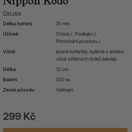
Nippon Kodo
Číst více
Délka hoření
25 min.
Účinek
Očista /,
Posilující /,
Provonění prostoru /
Vůně
jemně kořenitá, bylinná s doteky
vůně stříbrných lístků šalvějě
Délka
12 cm
Balení
200 ks
Země původu
Vietnam
299 Kč