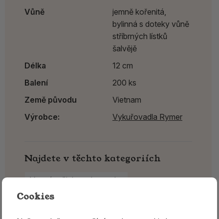
Vůně
jemně kořenitá,
bylinná s doteky vůně
stříbrných lístků
šalvějě
Délka
12 cm
Balení
200 ks
Země původu
Vietnam
Výrobce:
Vykuřovadla Rymer
Najdete v těchto kategoriích
Vonné tyčinky z Japonska
Cookies
Japonské vonné tyčinky Nippon Kodo
Vykuřovadla Rymer