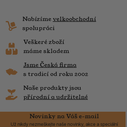
Nabízíme
velkoobchodní
spolupráci
Veškeré zboží
máme skladem
Jsme Česká firma
s tradicí od roku 2002
Naše produkty jsou
přírodní a udržitelné
Novinky na Váš e-mail
Už nikdy nezmeškejte naše novinky, akce a speciální