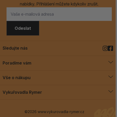
nabídky. Přihlášení můžete kdykoliv zrušit.
Odeslat
Sledujte nás
Poradíme vám
O vykuřovadlech
Vše o nákupu
Jak vykuřovat
Doprava a platba
Blog
Vykuřovadla Rymer
Obchodní podmínky
Vykuřovadla Rymer
Výměny a vrácení
©2026 www.vykurovadla-rymer.cz
O nás
Věrnostní program