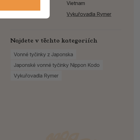
Země původu
Vietnam
Výrobce:
Vykuřovadla Rymer
Najdete v těchto kategoriích
Vonné tyčinky z Japonska
Japonské vonné tyčinky Nippon Kodo
Vykuřovadla Rymer