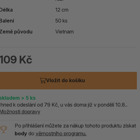
ALOE PRAVÁ (Aloe vera)
Délka
12 cm
Balení
50 ks
119 Kč
skladem > 5 ks
Země původu
Vietnam
109 Kč
Vložit do košíku
skladem
> 5
ks
Ihned k odeslání od 79 Kč, u vás doma již v pondělí 10.8..
Možnosti dopravy
Po přihlášení můžete za nákup tohoto produktu získat
body
do
věrnostního programu.