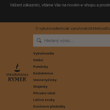
Vážení zákazníci, vítáme Vás na novém e-shopu a prosíme
O vykuřovadlech
Jak vykuřovat
Udržitelnost
Do
Vykuřovadla
Směsi
Pomůcky
Kadidelnice
Vonné tyčinky
Stojánky
Přírodní vůně
Léčivé zvuky
Duchovní předměty