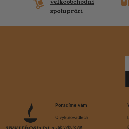
velkoobchodní
spolupráci
Poradíme vám
O vykuřovadlech
Jak vykuřovat