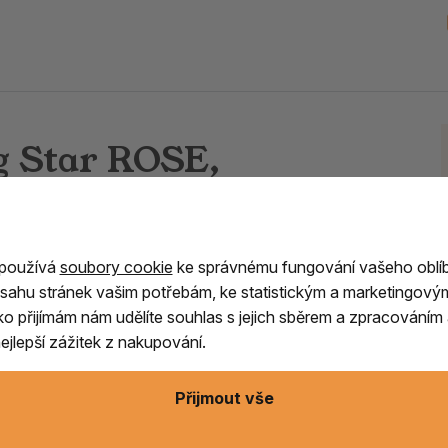
g Star ROSE,
odernější pojetí ve výrobě japonských vonných
 používá
soubory cookie
ke správnému fungování vašeho oblí
roviny, jako jsou vonná dřeva, byliny, květy a
sahu stránek vašim potřebám, ke statistickým a marketingový
a tyčinek Morning Star přestavuje velmi dobrou
ítko přijímám nám udělíte souhlas s jejich sběrem a zpracování
vtíravou vůní.
jlepší zážitek z nakupování.
ch pálení.
Přijmout vše
ového oleje. Zapalujte na vytvoření poklidné
u.