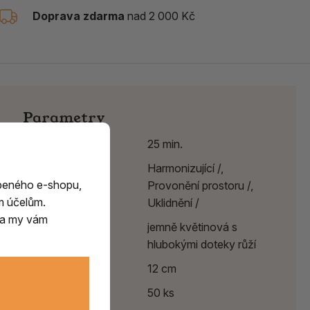
Doprava zdarma
nad 2 000 Kč
Parametry
Délka hoření
25 min.
Účinek
Harmonizující /,
beného e-shopu,
Provonění prostoru /,
m účelům.
Uklidnění /
m a my vám
Vůně
jemně květinová s
hlubokými doteky růží
Délka
12 cm
Balení
50 ks