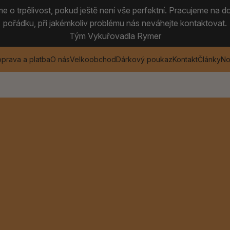
 o trpělivost, pokud ještě není vše perfektní. Pracujeme na do
pořádku, při jakémkoliv problému nás neváhejte kontaktovat.
Tým Vykuřovadla Rymer
prava a platba
O nás
Velkoobchod
Dárkový poukaz
Kontakt
Články
No