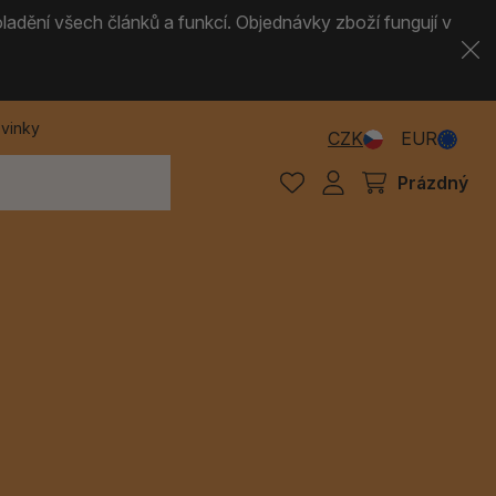
ladění všech článků a funkcí. Objednávky zboží fungují v
vinky
CZK
EUR
Prázdný