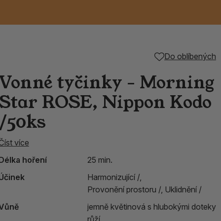
Keramické RAKU
Vonné tyčinky z
Kouřící panáčci na
Příslušenství k
Do oblíbených
nice
die
TIK
Svazky
Řecké chrámové
Tuhé mýdlo ALEPPO
Svíce
kadidelnice
Japonska
františky
tibetským mísám
Vonné tyčinky - Morning
Orientální kovové
Star ROSE, Nippon Kodo
lucerny
/50ks
Číst více
Délka hoření
25 min.
Účinek
Harmonizující /,
Provonění prostoru /,
Uklidnění /
Vůně
jemně květinová s hlubokými doteky
růží