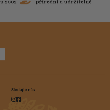
ku 2002
přírodní a udržitelné
Sledujte nás