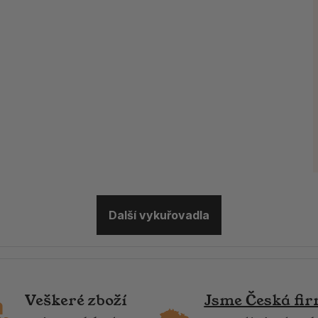
Další vykuřovadla
Veškeré zboží
Jsme Česká fi