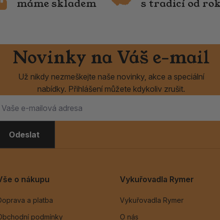
máme skladem
s tradicí od ro
Novinky na Váš e-mail
Už nikdy nezmeškejte naše novinky, akce a speciální
nabídky. Přihlášení můžete kdykoliv zrušit.
Odeslat
Vše o nákupu
Vykuřovadla Rymer
Doprava a platba
Vykuřovadla Rymer
Obchodní podmínky
O nás