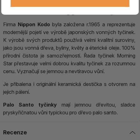
Vonné tyčinky - Morning Star
PALO SANTO, Nippon Kodo /50ks
Firma
Nippon Kodo
byla založena r.1965 a reprezentuje
modernější pojetí ve výrobě japonských vonných tyčinek.
K výrobě svých produktů používá velmi kvalitní suroviny,
jako jsou vonná dřeva, byliny, květy a éterické oleje. 100%
přírodní čistota je samozřejmostí. Řada tyčinek Morning
Star přestavuje velmi dobrou kvalitu tyčinek za rozumnou
cenu. Vyznačují se jemnou a nevtíravou vůní.
Je přibalena i originální keramická destička s otvorem na
jejich pálení.
Palo Santo tyčinky
mají jemnou dřevitou, sladce
pryskyřičnatou vůni typickou pro dřevo palo santo.
Recenze