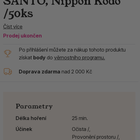
SANTO, Nippon Kodo
/50ks
Číst více
Prodej ukončen
Po přihlášení můžete za nákup tohoto produktu
získat
body
do
věrnostního programu.
Doprava zdarma
nad 2 000 Kč
Parametry
Délka hoření
25 min.
Účinek
Očista /,
Provonění prostoru /,