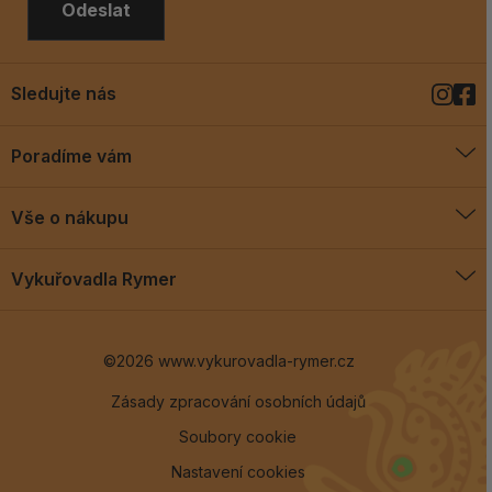
Odeslat
Sledujte nás
Poradíme vám
O vykuřovadlech
Vše o nákupu
Jak vykuřovat
Doprava a platba
Blog
Vykuřovadla Rymer
Obchodní podmínky
Vykuřovadla Rymer
Výměny a vrácení
©2026 www.vykurovadla-rymer.cz
O nás
Věrnostní program
Velkoobchod
Zásady zpracování osobních údajů
Soubory cookie
Kontakt
Nastavení cookies