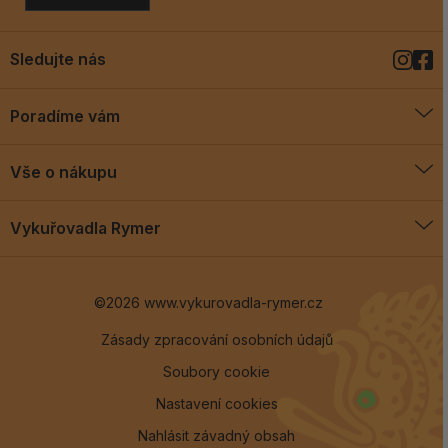
Sledujte nás
Poradíme vám
O vykuřovadlech
Vše o nákupu
Jak vykuřovat
Doprava a platba
Blog
Vykuřovadla Rymer
Obchodní podmínky
Vykuřovadla Rymer
Výměny a vrácení
©2026 www.vykurovadla-rymer.cz
O nás
Věrnostní program
Velkoobchod
Zásady zpracování osobních údajů
Soubory cookie
Kontakt
Nastavení cookies
Nahlásit závadný obsah