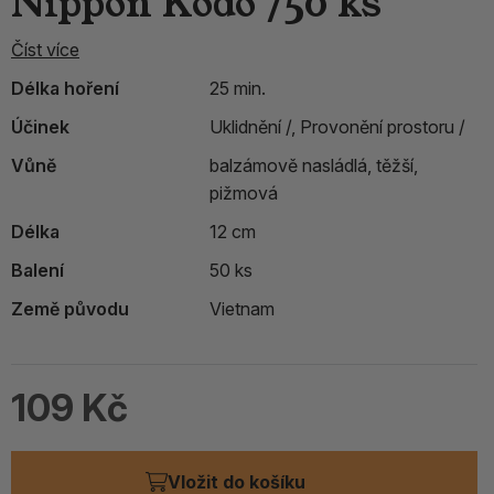
Nippon Kodo /50 ks
Číst více
Délka hoření
25 min.
Účinek
Uklidnění /,
Provonění prostoru /
Vůně
balzámově nasládlá, těžší,
pižmová
Délka
12 cm
Balení
50 ks
Země původu
Vietnam
109 Kč
Vložit do košíku