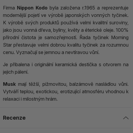
Firma
Nippon Kodo
byla založena r.1965 a reprezentuje
modernější pojetí ve výrobě japonských vonných tyčinek.
K výrobě svých produktů používá velmi kvalitní suroviny,
jako jsou vonná dřeva, byliny, květy a éterické oleje. 100%
přírodní čistota je samozřejmostí. Řada tyčinek Morning
Star přestavuje velmi dobrou kvalitu tyčinek za rozumnou
cenu. Vyznačují se jemnou a nevtíravou vůní.
Je přibalena i originální keramická destička s otvorem na
jejich pálení.
Musk
mají těžší, pižmovitou, balzámově nasládlou vůni.
Vytváří teplou, exotickou, erotizující atmosféru vhodnou k
relaxaci i milostným hrám.
Recenze