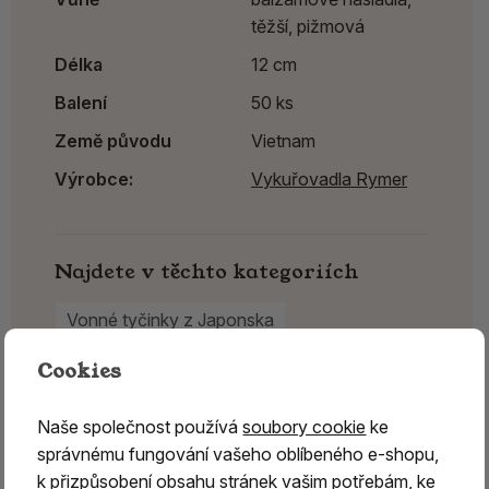
těžší, pižmová
Délka
12 cm
Balení
50 ks
Země původu
Vietnam
Výrobce:
Vykuřovadla Rymer
Najdete v těchto kategoriích
Vonné tyčinky z Japonska
Japonské vonné tyčinky Nippon Kodo
Cookies
Vykuřovadla Rymer
Naše společnost používá
soubory cookie
ke
správnému fungování vašeho oblíbeného e-shopu,
k přizpůsobení obsahu stránek vašim potřebám, ke