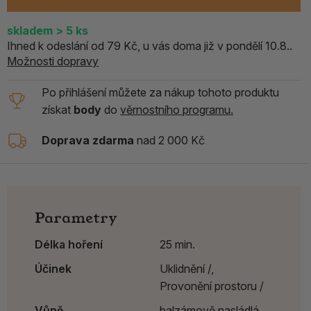
skladem
> 5
ks
Ihned k odeslání od 79 Kč, u vás doma již v pondělí 10.8..
Možnosti dopravy
Po přihlášení můžete za nákup tohoto produktu
získat
body
do
věrnostního programu.
Doprava zdarma
nad 2 000 Kč
Parametry
Délka hoření
25 min.
Účinek
Uklidnění /,
Provonění prostoru /
Vůně
balzámově nasládlá,