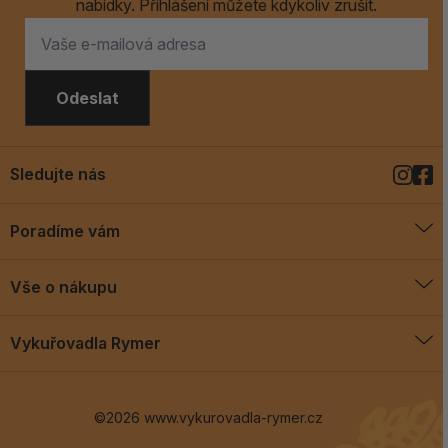
nabídky. Přihlášení můžete kdykoliv zrušit.
Odeslat
Sledujte nás
Poradíme vám
O vykuřovadlech
Vše o nákupu
Jak vykuřovat
Doprava a platba
Blog
Vykuřovadla Rymer
Obchodní podmínky
Vykuřovadla Rymer
Výměny a vrácení
©2026 www.vykurovadla-rymer.cz
O nás
Věrnostní program