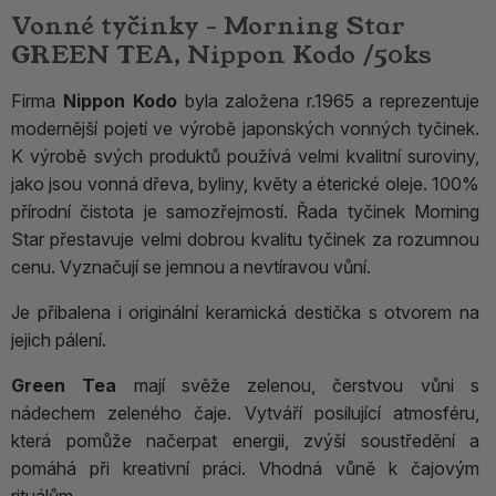
Vonné tyčinky - Morning Star
GREEN TEA, Nippon Kodo /50ks
Firma
Nippon Kodo
byla založena r.1965 a reprezentuje
modernější pojetí ve výrobě japonských vonných tyčinek.
K výrobě svých produktů používá velmi kvalitní suroviny,
jako jsou vonná dřeva, byliny, květy a éterické oleje. 100%
přírodní čistota je samozřejmostí. Řada tyčinek Morning
Star přestavuje velmi dobrou kvalitu tyčinek za rozumnou
cenu. Vyznačují se jemnou a nevtíravou vůní.
Je přibalena i originální keramická destička s otvorem na
jejich pálení.
Green Tea
mají svěže zelenou, čerstvou vůni s
nádechem zeleného čaje. Vytváří posilující atmosféru,
která pomůže načerpat energii, zvýší soustředění a
pomáhá při kreativní práci. Vhodná vůně k čajovým