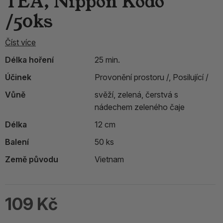
TEA, Nippon Kodo
/50ks
Číst více
Délka hoření
25 min.
Účinek
Provonění prostoru /,
Posilující /
Vůně
svěží, zelená, čerstvá s
nádechem zeleného čaje
Délka
12 cm
Balení
50 ks
Země původu
Vietnam
109 Kč