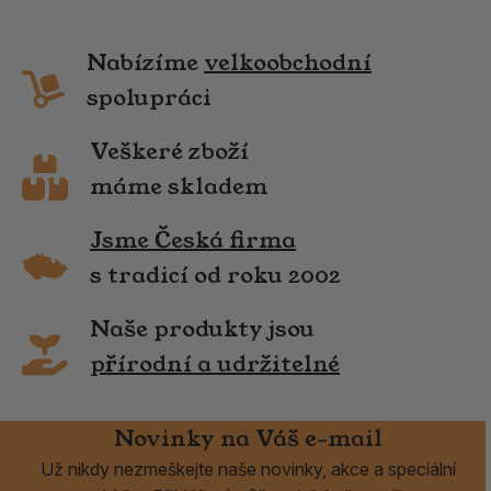
Nabízíme
velkoobchodní
spolupráci
Veškeré zboží
máme skladem
Jsme Česká firma
s tradicí od roku 2002
Naše produkty jsou
přírodní a udržitelné
Novinky na Váš e-mail
Už nikdy nezmeškejte naše novinky, akce a speciální