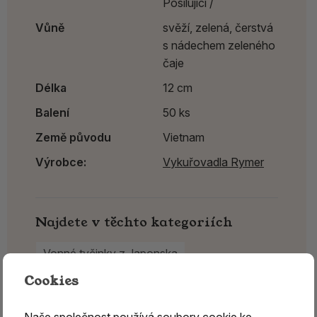
Posilující /
Vůně
svěží, zelená, čerstvá
s nádechem zeleného
čaje
Délka
12 cm
Balení
50 ks
Země původu
Vietnam
Výrobce:
Vykuřovadla Rymer
Najdete v těchto kategoriích
Vonné tyčinky z Japonska
Japonské vonné tyčinky Nippon Kodo
Cookies
Vykuřovadla Rymer