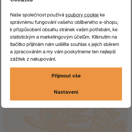
Vonné tyčinky z Japonska
Naše společnost používá
soubory cookie
ke
Japonské vonné tyčinky Nippon Kodo
správnému fungování vašeho oblíbeného e-shopu,
k přizpůsobení obsahu stránek vašim potřebám, ke
Vykuřovadla Rymer
statistickým a marketingovým účelům. Kliknutím na
tlačítko přijímám nám udělíte souhlas s jejich sběrem
a zpracováním a my vám poskytneme ten nejlepší
zážitek z nakupování.
Přijmout vše
Nastavení