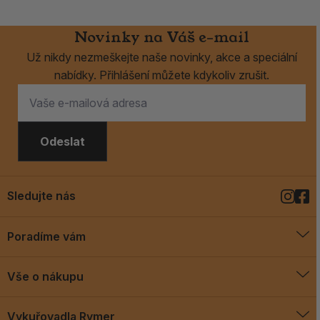
Novinky na Váš e-mail
Už nikdy nezmeškejte naše novinky, akce a speciální
nabídky. Přihlášení můžete kdykoliv zrušit.
Odeslat
Sledujte nás
Poradíme vám
O vykuřovadlech
Vše o nákupu
Jak vykuřovat
Doprava a platba
Blog
Vykuřovadla Rymer