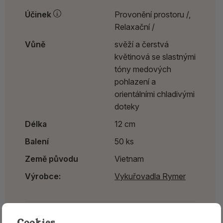
Účinek
Provonění prostoru /,
Relaxační /
Vůně
svěží a čerstvá
květinová se slastnými
tóny medových
pohlazení a
orientálními chladivými
doteky
Délka
12 cm
Balení
50 ks
Země původu
Vietnam
Výrobce:
Vykuřovadla Rymer
Najdete v těchto kategoriích
Cookies