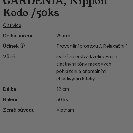
GARDENIA, Nippon
Kodo /50ks
Číst více
Délka hoření
25 min.
Účinek
Provonění prostoru /,
Relaxační /
Vůně
svěží a čerstvá květinová se
slastnými tóny medových
pohlazení a orientálními
chladivými doteky
Délka
12 cm
Balení
50 ks
Země původu
Vietnam